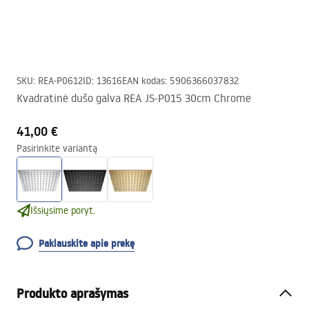
SKU
:
REA-P0612
ID
:
13616
EAN kodas
:
5906366037832
Kvadratinė dušo galva REA JS-P015 30cm Chrome
41,00 €
Pasirinkite variantą
Išsiųsime poryt.
Paklauskite apie prekę
Produkto aprašymas