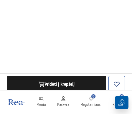
Pridėti į krepšelį
0
0
Meniu
Paskyra
Mėgstamiausi
Krepšelis
Naujienlaiškis