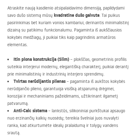
Atraskite naują kasdienio atsipalaidavimo dimensiją, papildydami
kvadratine dušo galvute
savo dušo sistemą mūsų
. Tai puikus
pasirinkimas bet kuriam vonios kambariui, derinantis minimalistinį
dizainą su patikimu funkcionalumu. Pagaminta iš aukščiausios
kokybės medžiagų, ji puikiai tiks kaip pagrindinis armatūros
elementas.
Itin plona konstrukcija (Slim)
– plokščias, geometrinis profilis
suteikia interjerui modernų, elegantišką charakterį, puikiai derantį
prie minimalistinių ir industrinių interjero sprendimų.
Tvirtas nerūdijantis plienas
– pagaminta iš aukštos kokybės
nerūdijančio plieno, garantuoja visišką atsparumą drėgmei,
korozijai ir mechaniniams pažeidimams, užtikrinant ilgametį
patvarumą.
Anti-Calc sistema
– lankstūs, silikoniniai purkštukai apsaugo
nuo erzinančių kalkių nuosėdų; tereikia švelniai juos nuvalyti
ranka, kad atkurtumėte idealų pralaidumą ir tolygų vandens
srautą.