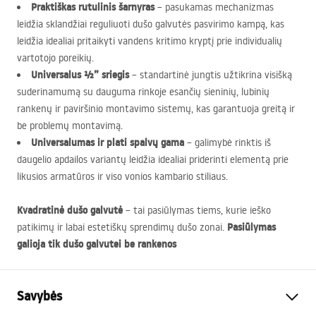
Praktiškas rutulinis šarnyras
– pasukamas mechanizmas
leidžia sklandžiai reguliuoti dušo galvutės pasvirimo kampą, kas
leidžia idealiai pritaikyti vandens kritimo kryptį prie individualių
vartotojo poreikių.
Universalus ½” sriegis
– standartinė jungtis užtikrina visišką
suderinamumą su dauguma rinkoje esančių sieninių, lubinių
rankenų ir paviršinio montavimo sistemų, kas garantuoja greitą ir
be problemų montavimą.
Universalumas ir plati spalvų gama
– galimybė rinktis iš
daugelio apdailos variantų leidžia idealiai priderinti elementą prie
likusios armatūros ir viso vonios kambario stiliaus.
Kvadratinė dušo galvutė
– tai pasiūlymas tiems, kurie ieško
Pasiūlymas
patikimų ir labai estetiškų sprendimų dušo zonai.
galioja tik dušo galvutei be rankenos
Savybės