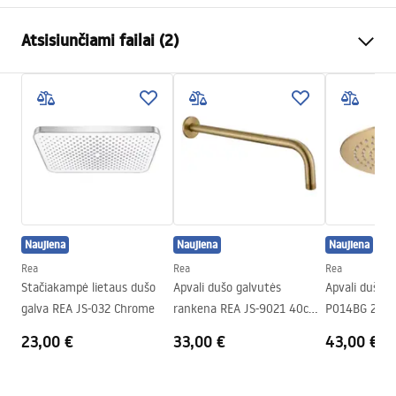
Spalva
Chrome
Atsisiunčiami failai (2)
Medžiaga
Nerūdijantis plienas
Montavimo būdas
Prisukamas
Pielęgnacja
Plotis
300
mm
Pielęgnacja.pdf
Aukštis
2
mm
Gylis
300
mm
Garantijos sąlygos
Garantija
24 mėnesių
Warranty_Terms_and_Conditions_Accessories_-_24.pdf
Naujiena
Naujiena
Naujiena
Rea
Rea
Rea
Stačiakampė lietaus dušo
Apvali dušo galvutės
Apvali dušo g
galva REA JS-032 Chrome
rankena REA JS-9021 40cm
P014BG 25cm
Brush gold
23,00 €
33,00 €
43,00 €