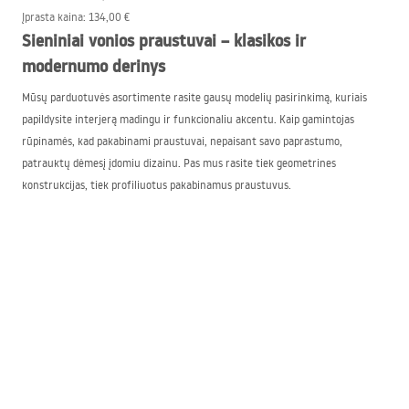
Įprasta kaina
:
134,00 €
Sieniniai vonios praustuvai – klasikos ir
modernumo derinys
Mūsų parduotuvės asortimente rasite gausų modelių pasirinkimą, kuriais
papildysite interjerą madingu ir funkcionaliu akcentu. Kaip gamintojas
rūpinamės, kad pakabinami praustuvai, nepaisant savo paprastumo,
patrauktų dėmesį įdomiu dizainu. Pas mus rasite tiek geometrines
konstrukcijas, tiek profiliuotus pakabinamus praustuvus.
Sieniniai praustuvai tinka daugeliui patalpų, tačiau dažniausiai jie naudojami
mažose voniose. Prie sienos montuojami praustuvai, kadangi jiems nereikia
specialios spintelės, gali būti sumontuoti tiesiog ant bet kurios sienos. Be to,
pakabinami praustuvai būna įvairių formų ir dydžių, pavyzdžiui kampiniai.
Kampinis praustuvas puikiai tinka mažai erdvei, kur kiekvienas centimetras
yra svarbus.
Pardavime turime modernius sieninius praustuvus, kuriuos galite
sumontuoti ant stalviršio. Tokiu būdu įgausite papildomą lentynėlę
kosmetikai ir priedams. Toks sprendimas suteikia ir įdomų estetinį efektą, be