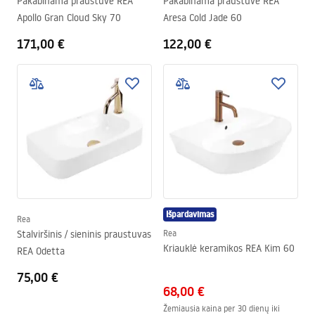
Pakabinama praustuvė REA
Pakabinama praustuvė REA
Apollo Gran Cloud Sky 70
Aresa Cold Jade 60
171,00 €
122,00 €
Išpardavimas
Rea
Stalviršinis / sieninis praustuvas
Rea
Kriauklė keramikos REA Kim 60
REA Odetta
75,00 €
68,00 €
Žemiausia kaina per 30 dienų iki