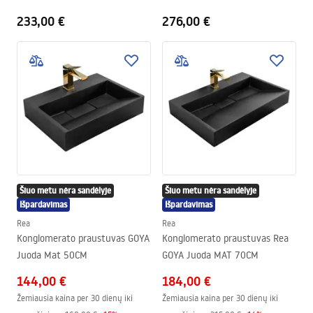
rėmas
233,00 €
276,00 €
Šiuo metu nėra sandėlyje
Šiuo metu nėra sandėlyje
Išpardavimas
Išpardavimas
Rea
Rea
Konglomerato praustuvas GOYA
Konglomerato praustuvas Rea
Juoda Mat 50CM
GOYA Juoda MAT 70CM
144,00 €
184,00 €
Žemiausia kaina per 30 dienų iki
Žemiausia kaina per 30 dienų iki