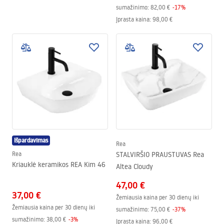
sumažinimo:
82,00 €
-
17
%
Įprasta kaina
:
98,00 €
Išpardavimas
Rea
Rea
STALVIRŠIO PRAUSTUVAS Rea
Kriauklė keramikos REA Kim 46
Altea Cloudy
47,00 €
37,00 €
Žemiausia kaina per 30 dienų iki
Žemiausia kaina per 30 dienų iki
sumažinimo:
75,00 €
-
37
%
sumažinimo:
38,00 €
-
3
%
Įprasta kaina
:
96,00 €