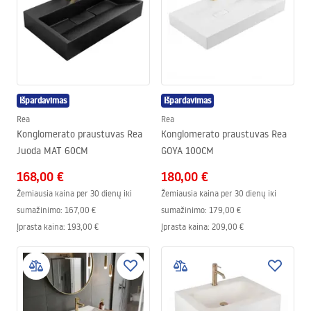
Išpardavimas
Išpardavimas
Rea
Rea
Konglomerato praustuvas Rea
Konglomerato praustuvas Rea
Juoda MAT 60CM
GOYA 100CM
168,00 €
180,00 €
Žemiausia kaina per 30 dienų iki
Žemiausia kaina per 30 dienų iki
sumažinimo:
167,00 €
sumažinimo:
179,00 €
Įprasta kaina
:
193,00 €
Įprasta kaina
:
209,00 €