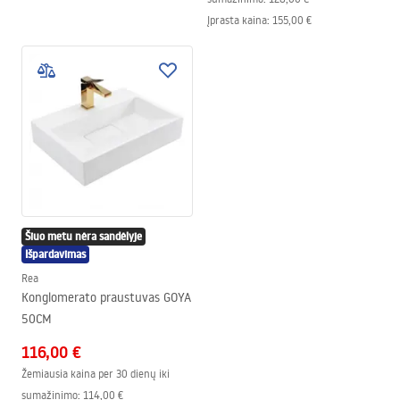
Įprasta kaina
:
155,00 €
Šiuo metu nėra sandėlyje
Išpardavimas
Rea
Konglomerato praustuvas GOYA
50CM
116,00 €
Žemiausia kaina per 30 dienų iki
sumažinimo:
114,00 €