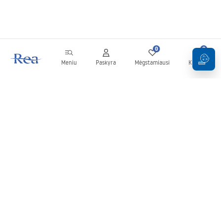
0
0
Meniu
Paskyra
Mėgstamiausi
Krepšelis
Naujienlaiškis
Sekite naujienas ir akcijas!
Prenumeruok
Įvesdami ir patvirtindami savo duomenis sutinkate gauti
naujienlaiškį pagal
Taisyklių
nuostatas.