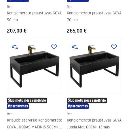
Rea
Rea
Konglomerato praustuvas GOYA
Konglomerato praustuvas GOYA
50 cm
70 cm
207,00 €
265,00 €
Šiuo metu nėra sandėlyje
Šiuo metu nėra sandėlyje
Išpardavimas
Išpardavimas
Rea
Rea
Kriauklė stalviršio konglomerato
Konglomerato praustuvas GOYA
GOYA JUODAS MATINIS 50CM+
Juoda Mat 60CM+ rėmas