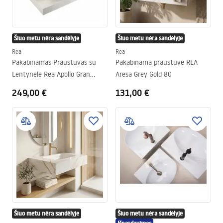
Šiuo metu nėra sandėlyje
Šiuo metu nėra sandėlyje
Rea
Rea
Pakabinamas Praustuvas su
Pakabinama praustuvė REA
Lentynėle Rea Apollo Gran
Aresa Grey Gold 80
Cloud Sky 80
249,00 €
131,00 €
Šiuo metu nėra sandėlyje
Šiuo metu nėra sandėlyje