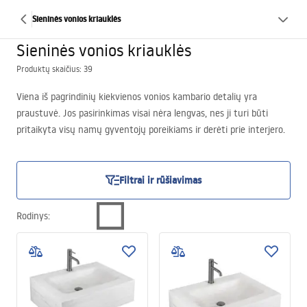
Sieninės vonios kriauklės
Sieninės vonios kriauklės
Produktų skaičius: 39
Viena iš pagrindinių kiekvienos vonios kambario detalių yra
praustuvė. Jos pasirinkimas visai nėra lengvas, nes ji turi būti
pritaikyta visų namų gyventojų poreikiams ir derėti prie interjero.
Rinkoje yra daug modelių su netipinėmis konstrukcijomis ir
dizainerių apdaila. Nepaisant to, neišblėsta susidomėjimas
sieniniais praustuvais, kurie yra universalus pasirinkimas bet kuriai
Filtrai ir rūšiavimas
voniai.
Rodinys
: