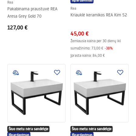
Išpardavimas
Rea
Pakabinama praustuvė REA
Rea
Kriauklė keramikos REA Kim 52
Aresa Grey Gold 70
127,00 €
45,00 €
Žemiausia kaina per 30 dienų iki
sumažinimo:
73,00 €
-
38
%
Įprasta kaina
:
84,00 €
Šiuo metu nėra sandėlyje
Šiuo metu nėra sandėlyje
Išpardavimas
Išpardavimas