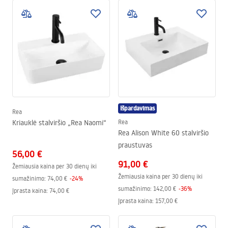
Išpardavimas
Rea
Kriauklė stalviršio „Rea Naomi“
Rea
Rea Alison White 60 stalviršio
praustuvas
56,00 €
91,00 €
Žemiausia kaina per 30 dienų iki
Žemiausia kaina per 30 dienų iki
sumažinimo:
74,00 €
-
24
%
sumažinimo:
142,00 €
-
36
%
Įprasta kaina
:
74,00 €
Įprasta kaina
:
157,00 €