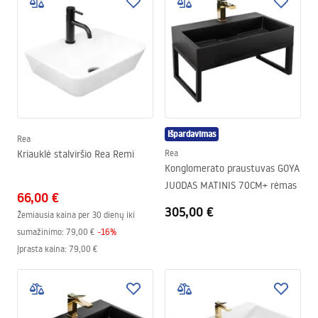
Išpardavimas
Rea
Kriauklė stalviršio Rea Remi
Rea
Konglomerato praustuvas GOYA
JUODAS MATINIS 70CM+ rėmas
66,00 €
305,00 €
Žemiausia kaina per 30 dienų iki
sumažinimo:
79,00 €
-
16
%
Įprasta kaina
:
79,00 €