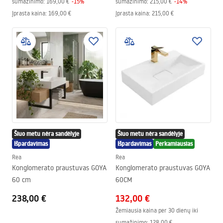
sumažinimo:
169,00 €
-
15
%
sumažinimo:
215,00 €
-
14
%
Įprasta kaina
:
169,00 €
Įprasta kaina
:
215,00 €
Šiuo metu nėra sandėlyje
Šiuo metu nėra sandėlyje
Išpardavimas
Išpardavimas
Perkamiausias
Rea
Rea
Konglomerato praustuvas GOYA
Konglomerato praustuvas GOYA
60 cm
60CM
238,00 €
132,00 €
Žemiausia kaina per 30 dienų iki
sumažinimo:
128,00 €