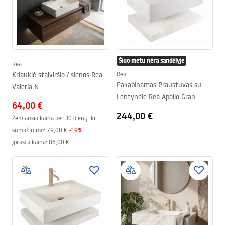
Šiuo metu nėra sandėlyje
Rea
Kriauklė stalviršio / sienos Rea
Rea
Pakabinamas Praustuvas su
Valeria N
Lentynėle Rea Apollo Gran
64,00 €
Cloud Sky 70
244,00 €
Žemiausia kaina per 30 dienų iki
sumažinimo:
79,00 €
-
19
%
Įprasta kaina
:
86,00 €