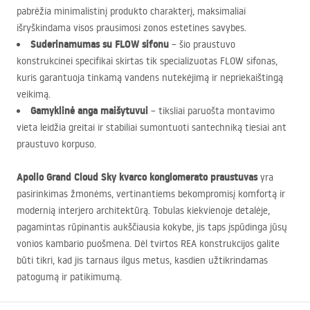
pabrėžia minimalistinį produkto charakterį, maksimaliai
išryškindama visos prausimosi zonos estetines savybes.
Suderinamumas su
FLOW
sifonu
– šio praustuvo
konstrukcinei specifikai skirtas tik specializuotas
FLOW
sifonas,
kuris garantuoja tinkamą vandens nutekėjimą ir nepriekaištingą
veikimą.
Gamyklinė anga maišytuvui
– tiksliai paruošta montavimo
vieta leidžia greitai ir stabiliai sumontuoti santechniką tiesiai ant
praustuvo korpuso.
Apollo Grand Cloud Sky kvarco konglomerato praustuvas
yra
pasirinkimas žmonėms, vertinantiems bekompromisį komfortą ir
modernią interjero architektūrą. Tobulas kiekvienoje detalėje,
pagamintas rūpinantis aukščiausia kokybe, jis taps įspūdinga jūsų
vonios kambario puošmena. Dėl tvirtos
REA
konstrukcijos galite
būti tikri, kad jis tarnaus ilgus metus, kasdien užtikrindamas
patogumą ir patikimumą.