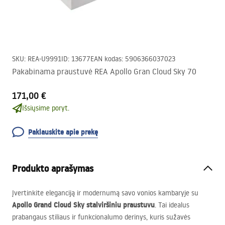
SKU
:
REA-U9991
ID
:
13677
EAN kodas
:
5906366037023
Pakabinama praustuvė REA Apollo Gran Cloud Sky 70
171,00 €
Išsiųsime poryt.
Paklauskite apie prekę
Produkto aprašymas
Įvertinkite eleganciją ir modernumą savo vonios kambaryje su
Apollo Grand Cloud Sky stalviršiniu praustuvu
. Tai idealus
prabangaus stiliaus ir funkcionalumo derinys, kuris sužavės