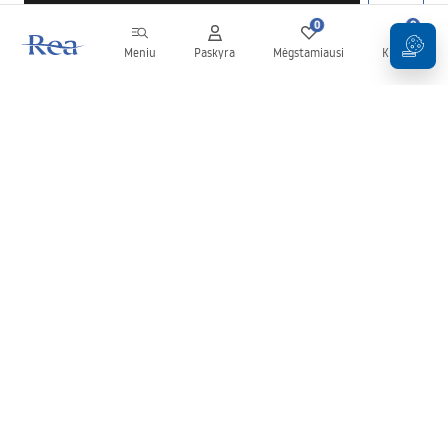
0
0
Meniu
Paskyra
Mėgstamiausi
Krepšelis
Naujienlaiškis
Sekite naujienas ir akcijas!
Prenumeruok
Įvesdami ir patvirtindami savo duomenis sutinkate gauti
naujienlaiškį pagal
Taisyklių
nuostatas.