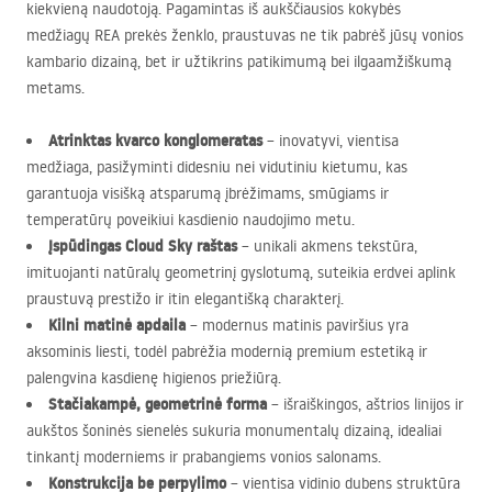
kiekvieną naudotoją. Pagamintas iš aukščiausios kokybės
medžiagų
REA
prekės ženklo, praustuvas ne tik pabrėš jūsų vonios
kambario dizainą, bet ir užtikrins patikimumą bei ilgaamžiškumą
metams.
Atrinktas kvarco konglomeratas
– inovatyvi, vientisa
medžiaga, pasižyminti didesniu nei vidutiniu kietumu, kas
garantuoja visišką atsparumą įbrėžimams, smūgiams ir
temperatūrų poveikiui kasdienio naudojimo metu.
Įspūdingas Cloud Sky raštas
– unikali akmens tekstūra,
imituojanti natūralų geometrinį gyslotumą, suteikia erdvei aplink
praustuvą prestižo ir itin elegantišką charakterį.
Kilni matinė apdaila
– modernus matinis paviršius yra
aksominis liesti, todėl pabrėžia modernią premium estetiką ir
palengvina kasdienę higienos priežiūrą.
Stačiakampė, geometrinė forma
– išraiškingos, aštrios linijos ir
aukštos šoninės sienelės sukuria monumentalų dizainą, idealiai
tinkantį moderniems ir prabangiems vonios salonams.
Konstrukcija be perpylimo
– vientisa vidinio dubens struktūra