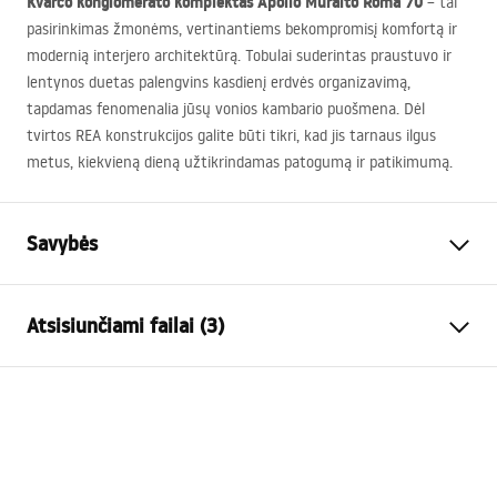
Kvarco konglomerato komplektas Apollo Muralto Roma 70
– tai
pasirinkimas žmonėms, vertinantiems bekompromisį komfortą ir
modernią interjero architektūrą. Tobulai suderintas praustuvo ir
lentynos duetas palengvins kasdienį erdvės organizavimą,
tapdamas fenomenalia jūsų vonios kambario puošmena. Dėl
tvirtos
REA
konstrukcijos galite būti tikri, kad jis tarnaus ilgus
metus, kiekvieną dieną užtikrindamas patogumą ir patikimumą.
Savybės
Montavimo būdas
Pakabinama
Atsisiunčiami failai (3)
Medžiaga
Kvarco kompozitas
Spalva
Akmens imitacija, Pilka, Raštas
Surinkimo instrukcijos
Apdaila
Matinis
Basin.pdf
Ilgis
700
mm
Plotis
500
mm