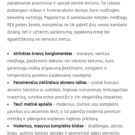
pakabinamas praustuvas ir speciali sieninė lentyna. Tai tobulas
prabangaus stiliaus ir funkcionalumo derinys, kuris nudžiugins
kiekvieną vartotoją. Pagamintas iš aukščiausios kokybės medžiagų
REA
prekės ženklo, komplektas ne tik pabrėš jūsų vonios kambario
dizainą, bet ir užtikrins patikimumą, papildomą erdvę bei
ilgaamžiškumą ne vienerius metus.
Atrinktas kvarco konglomeratas
– inovatyvi, vientisa
medžiaga, pasižyminti didesniu nei vidutinis kietumu, kuris
garantuoja visišką atsparumą įbrėžimams, smūgiams ir
temperatūrų poveikiui kasdieniame naudojime.
Fenomenalus natūralaus akmens raštas
– unikali šviesaus
akmens tekstūra su subtiliais, linijiniais nutrynimais, imituojančiais
travertiną, suteikia erdvei prestižo ir itin elegantišką charakterį.
Tauri matinė apdaila
– modernus, matinis viso komplekto
paviršius yra aksominis liesti, o tai pabrėžia modernią premium
estetiką ir palengvina kasdienės higienos priežiūrą.
Modernus, masyvus komplekto blokas
– išraiškingos, aštrios
linijos, aukštos šoninės sienelės ir geometrinė abiejų elementų