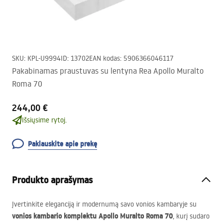
SKU
:
KPL-U9994
ID
:
13702
EAN kodas
:
5906366046117
Pakabinamas praustuvas su lentyna Rea Apollo Muralto
Roma 70
244,00 €
Išsiųsime rytoj.
Paklauskite apie prekę
Produkto aprašymas
Įvertinkite eleganciją ir modernumą savo vonios kambaryje su
vonios kambario komplektu Apollo Muralto Roma 70
, kurį sudaro