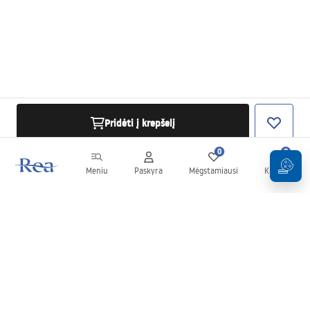
Pridėti į krepšelį
0
0
Meniu
Paskyra
Mėgstamiausi
Krepšelis
Naujienlaiškis
Sekite naujienas ir akcijas!