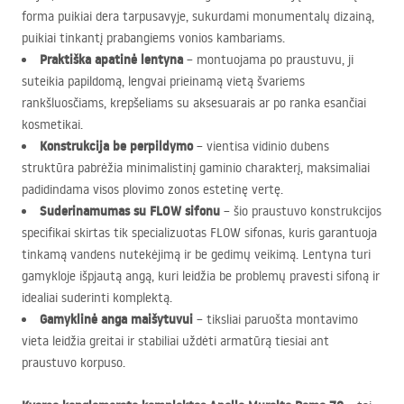
forma puikiai dera tarpusavyje, sukurdami monumentalų dizainą,
puikiai tinkantį prabangiems vonios kambariams.
Praktiška apatinė lentyna
– montuojama po praustuvu, ji
suteikia papildomą, lengvai prieinamą vietą švariems
rankšluosčiams, krepšeliams su aksesuarais ar po ranka esančiai
kosmetikai.
Konstrukcija be perpildymo
– vientisa vidinio dubens
struktūra pabrėžia minimalistinį gaminio charakterį, maksimaliai
padidindama visos plovimo zonos estetinę vertę.
Suderinamumas su
FLOW
sifonu
– šio praustuvo konstrukcijos
specifikai skirtas tik specializuotas
FLOW
sifonas, kuris garantuoja
tinkamą vandens nutekėjimą ir be gedimų veikimą. Lentyna turi
gamykloje išpjautą angą, kuri leidžia be problemų pravesti sifoną ir
idealiai suderinti komplektą.
Gamyklinė anga maišytuvui
– tiksliai paruošta montavimo
vieta leidžia greitai ir stabiliai uždėti armatūrą tiesiai ant
praustuvo korpuso.