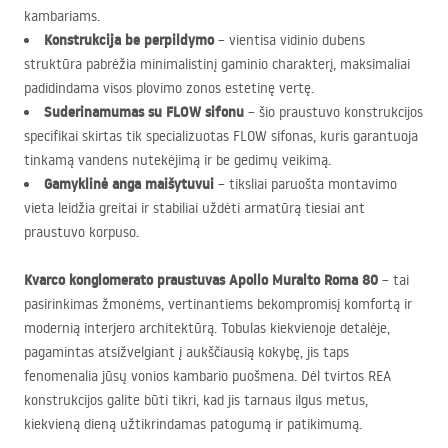
kambariams.
Konstrukcija be perpildymo
– vientisa vidinio dubens
struktūra pabrėžia minimalistinį gaminio charakterį, maksimaliai
padidindama visos plovimo zonos estetinę vertę.
Suderinamumas su
FLOW
sifonu
– šio praustuvo konstrukcijos
specifikai skirtas tik specializuotas
FLOW
sifonas, kuris garantuoja
tinkamą vandens nutekėjimą ir be gedimų veikimą.
Gamyklinė anga maišytuvui
– tiksliai paruošta montavimo
vieta leidžia greitai ir stabiliai uždėti armatūrą tiesiai ant
praustuvo korpuso.
Kvarco konglomerato praustuvas Apollo Muralto Roma 80
– tai
pasirinkimas žmonėms, vertinantiems bekompromisį komfortą ir
modernią interjero architektūrą. Tobulas kiekvienoje detalėje,
pagamintas atsižvelgiant į aukščiausią kokybę, jis taps
fenomenalia jūsų vonios kambario puošmena. Dėl tvirtos
REA
konstrukcijos galite būti tikri, kad jis tarnaus ilgus metus,
kiekvieną dieną užtikrindamas patogumą ir patikimumą.