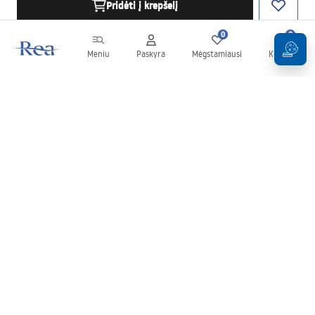
Pridėti į krepšelį
0
0
Meniu
Paskyra
Mėgstamiausi
Krepšelis
Naujienlaiškis
Sekite naujienas ir akcijas!
Prenumeruok
Įvesdami ir patvirtindami savo duomenis sutinkate gauti
naujienlaiškį pagal
Taisyklių
nuostatas.