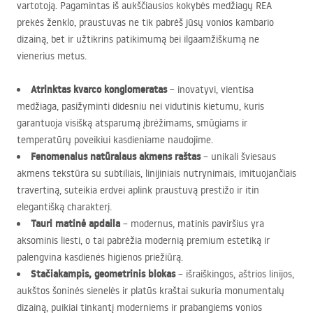
vartotoją. Pagamintas iš aukščiausios kokybės medžiagų
REA
prekės ženklo, praustuvas ne tik pabrėš jūsų vonios kambario
dizainą, bet ir užtikrins patikimumą bei ilgaamžiškumą ne
vienerius metus.
Atrinktas kvarco konglomeratas
– inovatyvi, vientisa
medžiaga, pasižyminti didesniu nei vidutinis kietumu, kuris
garantuoja visišką atsparumą įbrėžimams, smūgiams ir
temperatūrų poveikiui kasdieniame naudojime.
Fenomenalus natūralaus akmens raštas
– unikali šviesaus
akmens tekstūra su subtiliais, linijiniais nutrynimais, imituojančiais
travertiną, suteikia erdvei aplink praustuvą prestižo ir itin
elegantišką charakterį.
Tauri matinė apdaila
– modernus, matinis paviršius yra
aksominis liesti, o tai pabrėžia modernią premium estetiką ir
palengvina kasdienės higienos priežiūrą.
Stačiakampis, geometrinis blokas
– išraiškingos, aštrios linijos,
aukštos šoninės sienelės ir platūs kraštai sukuria monumentalų
dizainą, puikiai tinkantį moderniems ir prabangiems vonios