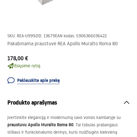
SKU
:
REA-U9992
ID
:
13679
EAN kodas
:
5906366036422
Pakabinama praustuvė REA Apollo Muralto Roma 80
178,00 €
Išsiųsime rytoj.
Paklauskite apie prekę
Produkto aprašymas
Įvertinkite eleganciją ir modernumą savo vonios kambaryje su
praustuvu Apollo Muralto Roma 80
. Tai tobulas prabangaus
stiliaus ir funkcionalumo derinys, kuris nudžiugins kiekvieną