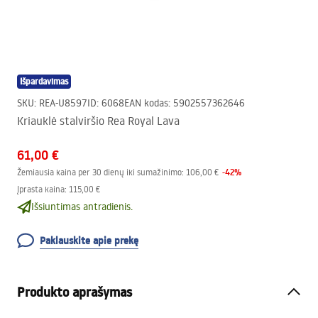
Išpardavimas
SKU
:
REA-U8597
ID
:
6068
EAN kodas
:
5902557362646
Kriauklė stalviršio Rea Royal Lava
61,00 €
-
42
%
Žemiausia kaina per 30 dienų iki sumažinimo:
106,00 €
Įprasta kaina
:
115,00 €
Išsiuntimas antradienis.
Paklauskite apie prekę
Produkto aprašymas