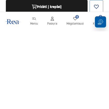
Pridėti į krepšelį
0
0
Meniu
Paskyra
Mėgstamiausi
Krepšelis
Naujienlaiškis
Sekite naujienas ir akcijas!
Prenumeruok
Įvesdami ir patvirtindami savo duomenis sutinkate gauti
naujienlaiškį pagal
Taisyklių
nuostatas.