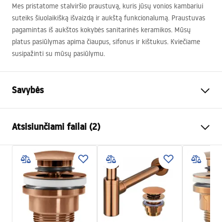
Mes pristatome stalviršio praustuvą, kuris jūsų vonios kambariui
suteiks šiuolaikišką išvaizdą ir aukštą funkcionalumą. Praustuvas
pagamintas iš aukštos kokybės sanitarinės keramikos. Mūsų
platus pasiūlymas apima čiaupus, sifonus ir kištukus. Kviečiame
susipažinti su mūsų pasiūlymu.
Savybės
Montavimo būdas
Ant stalviršio
Atsisiunčiami failai (2)
Medžiaga
Sanitarinė keramika
Spalva
Akmens imitacija
Surinkimo instrukcijos
Apdaila
Blizgus
Basin.pdf
Ilgis
625
mm
Plotis
360
mm
Garantijos sąlygos
Aukštis
160
mm
Warranty_Terms_and_Conditions_Basins_-_5.pdf