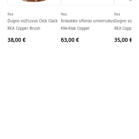
Gylis
100
mm
Forma
Ovalus
Rea
Rea
Rea
Dugno vožtuvas Click Clack
Kriauklės sifonas universalus
Dugno vožtuv
Skylė baterijom
Ne
REA Copper Brush
Klik-Klak Copper
REA Copper
Perpildymo anga
Ne
38,00 €
63,00 €
35,00 €