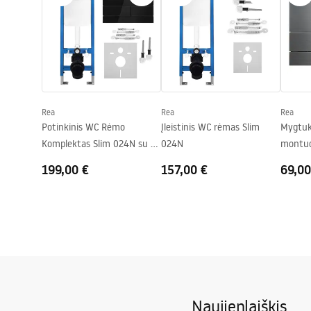
Ilgis
495
mm
Installation instructions
Surin
Plotis
370
mm
instrukcja-montażu-misy-wc-video.mp4
WC.pd
Aukštis
355
mm
Montavimo varžtų tarpai
180
mm
Dangtis komplekte
Taip, WC du
Rea
Rea
Rea
Potinkinis WC Rėmo
Įleistinis WC rėmas Slim
Mygtuk
Komplektas Slim 024N su T
024N
montuo
Black Glass Mygtuku
K011A-
199,00 €
157,00 €
69,00
Titan
Naujienlaiškis