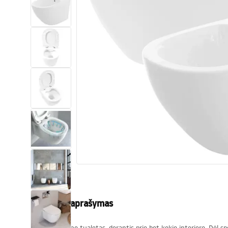
Tualetai
Praustuvas
Vonios ir ekranai
Vonios maišytuvai
Vonios dušai
Virtuvė
Vonios aksesuarai ir baldai
Produkto aprašymas