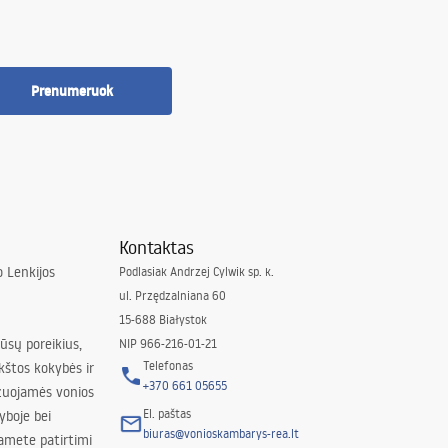
Prenumeruok
Kontaktas
 Lenkijos
Podlasiak Andrzej Cylwik sp. k.
ul. Przędzalniana 60
15-688 Białystok
jūsų poreikius,
NIP 966-216-01-21
Telefonas
kštos kokybės ir
+370 661 05655
izuojamės vonios
El. paštas
yboje bei
biuras@vonioskambarys-rea.lt
amete patirtimi