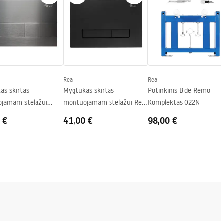
kimo instrukcijos
f
bens spalvos
Rea
Rea
as skirtas
Mygtukas skirtas
Potinkinis Bidė Rėmo
jamam stelažui
montuojamam stelažui Rea
Komplektas 022N
Q ir Slim024N Rea T
HD K011A-Q ir Slim 024N
 €
41,00 €
98,00 €
Black