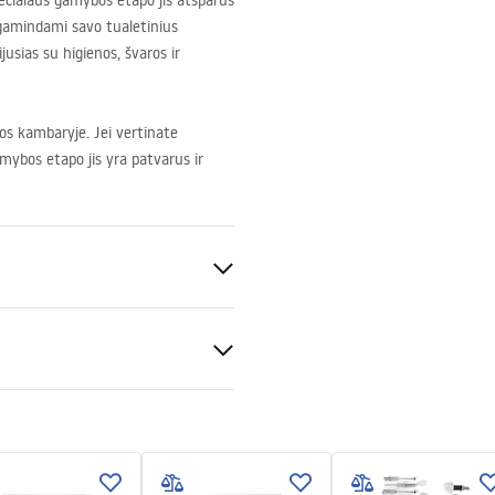
specialaus gamybos etapo jis atsparus
gamindami savo tualetinius
usias su higienos, švaros ir
os kambaryje. Jei vertinate
amybos etapo jis yra patvarus ir
a
 apvado)
llation instructions
kcja-montażu-misa-wc.pdf
keramika