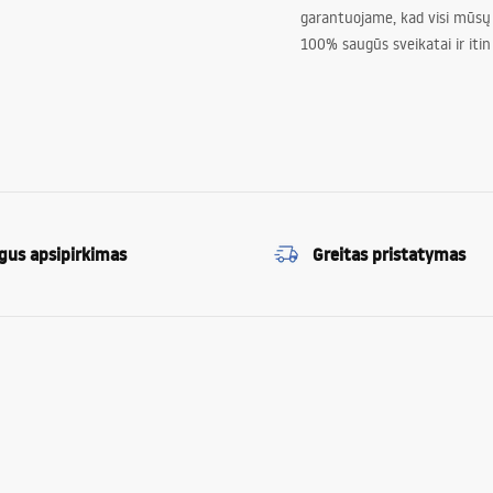
garantuojame, kad visi mūsų
100% saugūs sveikatai ir itin
gus apsipirkimas
Greitas pristatymas