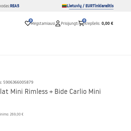
REA5
Lietuvių / EUR
Tinklaraštis
kodas:
0
0
0,00 €
Mėgstamiausi
Prisijungti
Krepšelis
:
s
:
5906366005879
at Mini Rimless + Bide Carlio Mini
inimo:
269,00 €