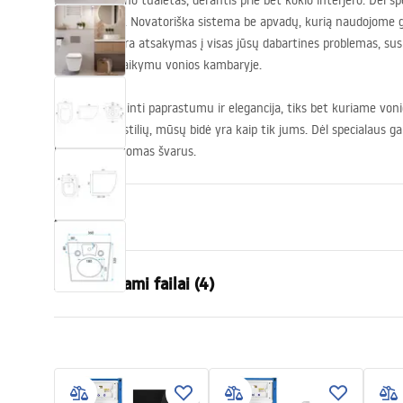
Puikaus dizaino tualetas, derantis prie bet kokio interjero. Dėl 
pažeidimams. Novatoriška sistema be apvadų, kurią naudojome 
dubenėlius, yra atsakymas į visas jūsų dabartines problemas, susij
estetikos palaikymu vonios kambaryje.
Bidė, pasižyminti paprastumu ir elegancija, tiks bet kuriame voni
patogumą ir stilių, mūsų bidė yra kaip tik jums. Dėl specialaus g
lengvai palaikomas švarus.
Savybės
Montavimo būdas
Pakabinam
Atsisiunčiami failai (4)
Nuleidimo sistema
Rimless (be
Spalva
Balta
Atest
Insta
Apdaila
Blizgus
ATEST-higieniczny.pdf
instru
Medžiaga
Sanitarinė 