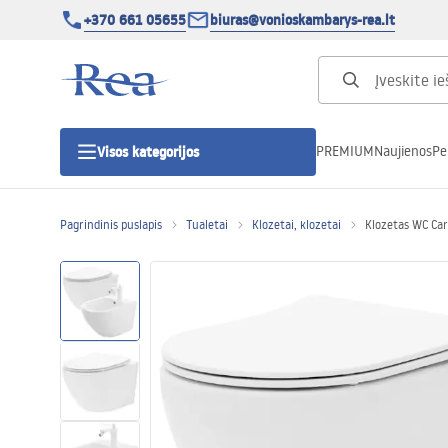
+370 661 05655
biuras@vonioskambarys-rea.lt
PREMIUM
Naujienos
Pe
Visos kategorijos
Pagrindinis puslapis
Tualetai
Klozetai, klozetai
Klozetas WC Carl
Dušo kabinos
Dušo durys
Vonios dušo padėklai
Linijiniai dušo kanalai