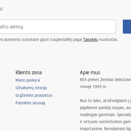
s!
vo duomenis sutinkate gauti naujienlaiškį pagal
Taisyklių
nuostatas.
Kliento zona
Apie mus
REA prekės ženklas debiutavo
Mano paskyra
rinkoje 1993 m.
Užsakymų istorija
Grąžinkite produktus
Nuo to laiko, atsižvelgdami į 
Pateikite skundą
papildome pasiūlą naujais, au
madingais gaminiais. Special
ir virtuvės santechnikos gam
importavime. Remdamiesi ilg