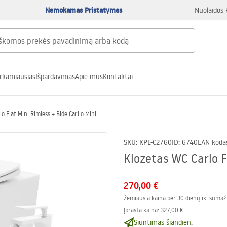
Nemokamas Pristatymas
Nuolaidos 
rkamiausias
Išpardavimas
Apie mus
Kontaktai
o Flat Mini Rimless + Bide Carlio Mini
SKU
:
KPL-C2760
ID
:
6740
EAN koda
Klozetas WC Carlo Fl
270,00 €
Žemiausia kaina per 30 dienų iki sumaž
Įprasta kaina
:
327,00 €
Siuntimas šiandien.