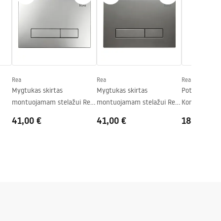
Rea
Rea
Rea
Mygtukas skirtas
Mygtukas skirtas
Potinkinis W
montuojamam stelažui Rea
montuojamam stelažui Rea
Komplektas S
HD K011A-Q and Slim 024N
HD K011A-Q ir Slim 024N
HD Black My
41,00 €
41,00 €
188,00 €
Satin
Titan