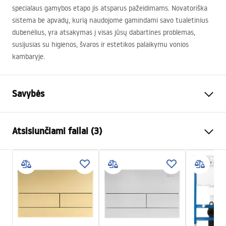
specialaus gamybos etapo jis atsparus pažeidimams. Novatoriška
sistema be apvadų, kurią naudojome gamindami savo tualetinius
dubenėlius, yra atsakymas į visas jūsų dabartines problemas,
susijusias su higienos, švaros ir estetikos palaikymu vonios
kambaryje.
Savybės
Montavimo būdas
Pakabinama
Atsisiunčiami failai (3)
Nuleidimo sistema
Rimless Tornado
Spalva
Balta
Atest
Apdaila
Blizgus
ATEST-higieniczny.pdf
Medžiaga
Sanitarinė keramika
Ilgis
490
mm
Installation instructions
Plotis
360
mm
instrukcja-montażu-misy-wc-video.mp4