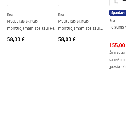
Aukštis
325
mm
Išpardavimas
Montavimo varžtų tarpai
180
mm
Rea
Rea
Surinkimo instrukcijos
Mygtukas skirtas
Mygtukas skirtas
Rea
Dangtis komplekte
Taip, WC dubens spalvos
WC.pdf
Įleistinis W
montuojamam stelažui Rea
montuojamam stelažui
T K011A-Q ir Slim 024N Gold
K011A-Q ir Slim024N Rea T
58,00 €
58,00 €
Brush
Brush Steel
155,00 €
Žemiausia kaina
sumažinimo:
1
Įprasta kaina
:
1