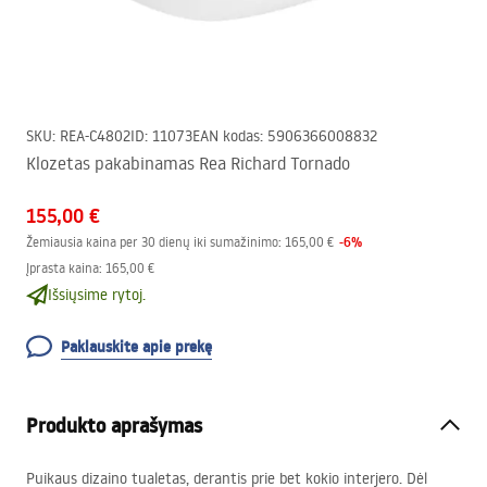
SKU
:
REA-C4802
ID
:
11073
EAN kodas
:
5906366008832
Klozetas pakabinamas Rea Richard Tornado
155,00 €
-
6
%
Žemiausia kaina per 30 dienų iki sumažinimo:
165,00 €
Įprasta kaina
:
165,00 €
Išsiųsime rytoj.
Paklauskite apie prekę
Produkto aprašymas
Puikaus dizaino tualetas, derantis prie bet kokio interjero. Dėl