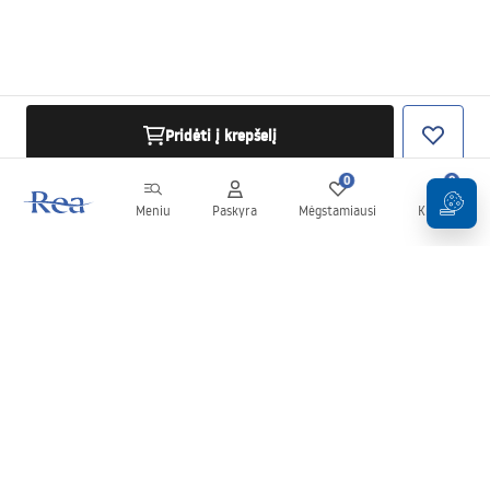
Pridėti į krepšelį
0
0
Meniu
Paskyra
Mėgstamiausi
Krepšelis
Naujienlaiškis
Sekite naujienas ir akcijas!
Prenumeruok