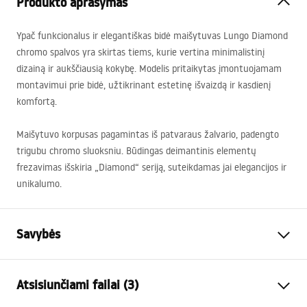
Produkto aprašymas
Ypač funkcionalus ir elegantiškas bidė maišytuvas Lungo Diamond
chromo spalvos yra skirtas tiems, kurie vertina minimalistinį
dizainą ir aukščiausią kokybę. Modelis pritaikytas įmontuojamam
montavimui prie bidė, užtikrinant estetinę išvaizdą ir kasdienį
komfortą.
Maišytuvo korpusas pagamintas iš patvaraus žalvario, padengto
trigubu chromo sluoksniu. Būdingas deimantinis elementų
frezavimas išskiria „Diamond“ seriją, suteikdamas jai elegancijos ir
unikalumo.
Savybės
Baterijos Tipas
bidės
Atsisiunčiami failai (3)
Montavimo būdas
Sieninė