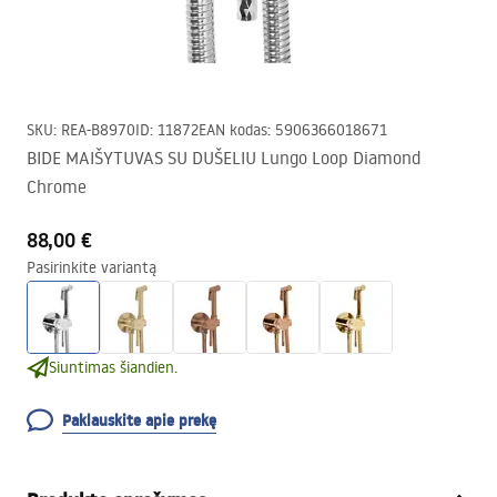
SKU
:
REA-B8970
ID
:
11872
EAN kodas
:
5906366018671
BIDE MAIŠYTUVAS SU DUŠELIU Lungo Loop Diamond
Chrome
88,00 €
Pasirinkite variantą
Siuntimas šiandien.
Paklauskite apie prekę