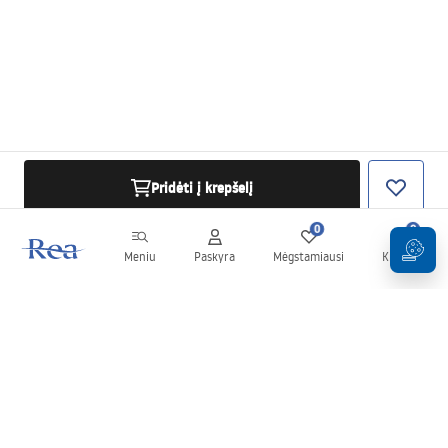
Pridėti į krepšelį
0
0
Meniu
Paskyra
Mėgstamiausi
Krepšelis
Naujienlaiškis
Sekite naujienas ir akcijas!