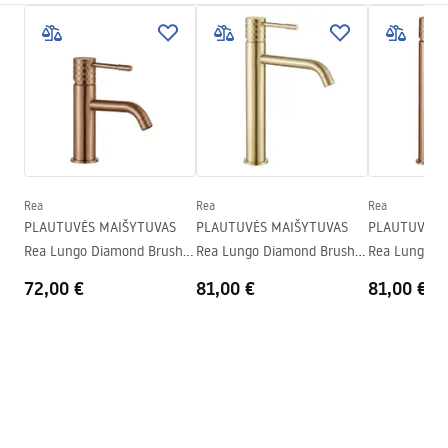
Spalva
Chrome
Surinkimo instrukcijos
Snapelio tipas
Fiksuota
Faucet.pdf
Medžiaga
Žalvaris
Aukštis
110
mm
Warunki bezpieczeństwa
Dengimo technologija
Chrome plating
WARUNKI BEZPIECZENSTWA BATERIE.pdf
Ryšio skersmuo
1/2 colio
Rea
Rea
Rea
Garantijos sąlygos
PLAUTUVĖS MAIŠYTUVAS
PLAUTUVĖS MAIŠYTUVAS
PLAUTUVĖS 
Warranty_Terms_and_Conditions_Faucets_-_5.pdf
Rea Lungo Diamond Brush
Rea Lungo Diamond Brush
Rea Lungo D
Copper žemas
Gold aukšta
Copper aukšt
72,00 €
81,00 €
81,00 €