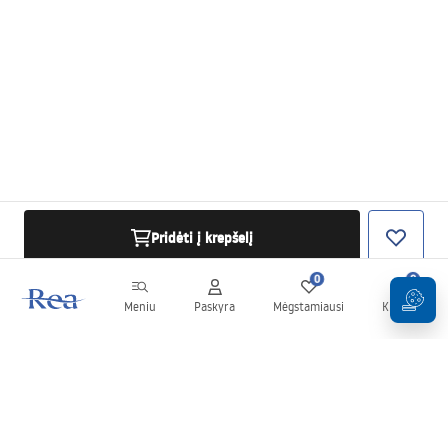
Pridėti į krepšelį
0
0
Meniu
Paskyra
Mėgstamiausi
Krepšelis
Naujienlaiškis
Sekite naujienas ir akcijas!