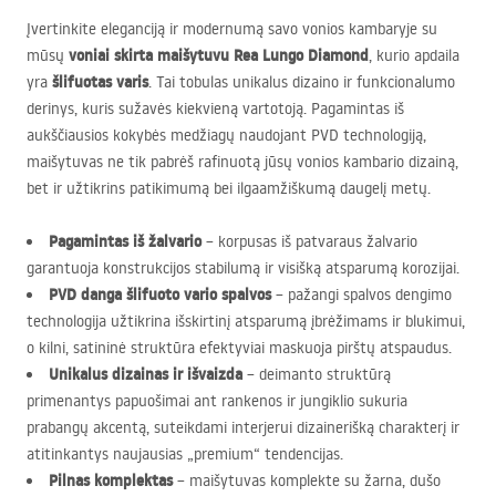
Įvertinkite eleganciją ir modernumą savo vonios kambaryje su
voniai skirta maišytuvu Rea Lungo Diamond
mūsų
, kurio apdaila
šlifuotas varis
yra
. Tai tobulas unikalus dizaino ir funkcionalumo
derinys, kuris sužavės kiekvieną vartotoją. Pagamintas iš
aukščiausios kokybės medžiagų naudojant
PVD
technologiją,
maišytuvas ne tik pabrėš rafinuotą jūsų vonios kambario dizainą,
bet ir užtikrins patikimumą bei ilgaamžiškumą daugelį metų.
Pagamintas iš žalvario
– korpusas iš patvaraus žalvario
garantuoja konstrukcijos stabilumą ir visišką atsparumą korozijai.
PVD
danga šlifuoto vario spalvos
– pažangi spalvos dengimo
technologija užtikrina išskirtinį atsparumą įbrėžimams ir blukimui,
o kilni, satininė struktūra efektyviai maskuoja pirštų atspaudus.
Unikalus dizainas ir išvaizda
– deimanto struktūrą
primenantys papuošimai ant rankenos ir jungiklio sukuria
prabangų akcentą, suteikdami interjerui dizainerišką charakterį ir
atitinkantys naujausias „premium“ tendencijas.
Pilnas komplektas
– maišytuvas komplekte su žarna, dušo