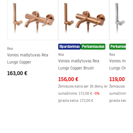
Snapelio tipas
Fiksuota
Faucet.pdf
Medžiaga
Nerūdijantis plienas, Žalvaris
Snapelio diapazonas
100
mm
Garantijos sąlygos
Aukštis
90
mm
Warranty_Terms_and_Conditions_Faucets_-_5.pdf
Dengimo technologija
PVD
Išpardavimas
Perkamiausias
Perkamiausias
Ryšio skersmuo
1/2 colio
Rea
Vonios maišytuvas Rea
Rea
Rea
Jungčių atstumas
150
mm
Vonios maišytuvas Rea
Vonios maišy
Lungo Copper
Garantija
5 lat
Lungo Copper Brush
Lungo Chrom
163,00 €
156,00 €
119,00 €
Žemiausia kaina per 30 dienų iki
Žemiausia kaina
sumažinimo:
172,00 €
-
9
%
sumažinimo:
1
Įprasta kaina
:
172,00 €
Įprasta kaina
:
1