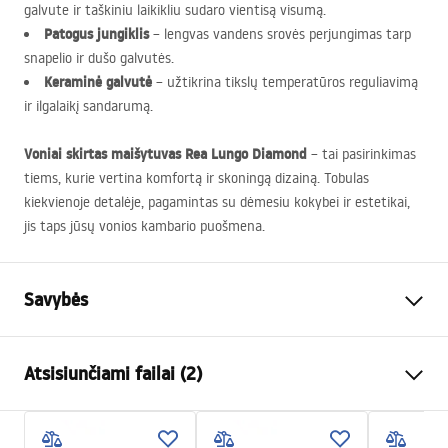
galvute ir taškiniu laikikliu sudaro vientisą visumą.
Patogus jungiklis
– lengvas vandens srovės perjungimas tarp
snapelio ir dušo galvutės.
Keraminė galvutė
– užtikrina tikslų temperatūros reguliavimą
ir ilgalaikį sandarumą.
Voniai skirtas maišytuvas Rea Lungo Diamond
– tai pasirinkimas
tiems, kurie vertina komfortą ir skoningą dizainą. Tobulas
kiekvienoje detalėje, pagamintas su dėmesiu kokybei ir estetikai,
jis taps jūsų vonios kambario puošmena.
Savybės
Baterijos Tipas
vonios
Atsisiunčiami failai (2)
Montavimo būdas
Sieninė
Spalva
Šlifuotas varis
Surinkimo instrukcijos