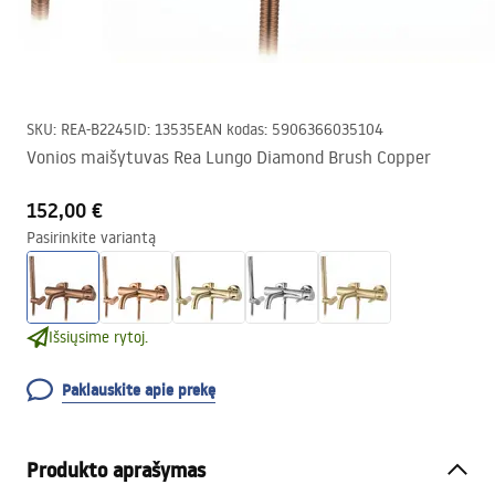
SKU
:
REA-B2245
ID
:
13535
EAN kodas
:
5906366035104
Vonios maišytuvas Rea Lungo Diamond Brush Copper
152,00 €
Pasirinkite variantą
Išsiųsime rytoj.
Paklauskite apie prekę
Produkto aprašymas