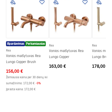
Surinkimo instrukcijos
Snapelio tipas
Fiksuota
Faucet.pdf
Medžiaga
Žalvaris, ABS
Snapelio diapazonas
190
mm
Garantijos sąlygos
Aukštis
45
mm
Warranty_Terms_and_Conditions_Faucets_-_5.pdf
Dengimo technologija
Electroplating
Išpardavimas
Perkamiausias
Ryšio skersmuo
1/2 colio
Rea
Rea
Rea
Vonios maišytuvas Rea
Vonios maišy
Jungčių atstumas
150
mm
Vonios maišytuvas Rea
Lungo Copper
Lungo Brush 
Garantija
5 lat
Lungo Copper Brush
163,00 €
178,00 €
156,00 €
Žemiausia kaina per 30 dienų iki
sumažinimo:
172,00 €
-
9
%
Įprasta kaina
:
172,00 €