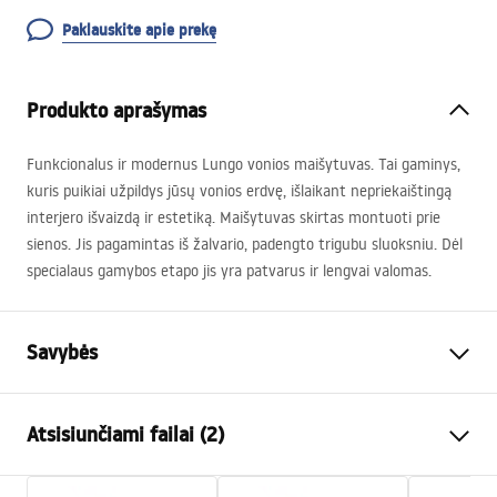
Paklauskite apie prekę
Produkto aprašymas
Funkcionalus ir modernus Lungo vonios maišytuvas. Tai gaminys,
kuris puikiai užpildys jūsų vonios erdvę, išlaikant nepriekaištingą
interjero išvaizdą ir estetiką. Maišytuvas skirtas montuoti prie
sienos. Jis pagamintas iš žalvario, padengto trigubu sluoksniu. Dėl
specialaus gamybos etapo jis yra patvarus ir lengvai valomas.
Savybės
Baterijos Tipas
vonios
Atsisiunčiami failai (2)
Montavimo būdas
Sieninė
Spalva
Juoda