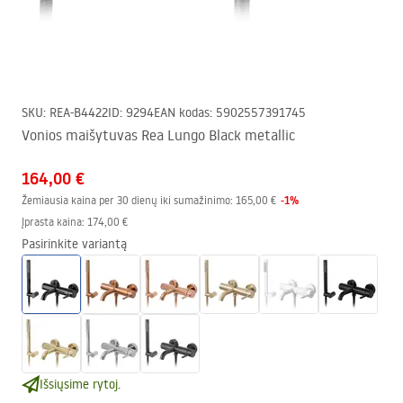
SKU
:
REA-B4422
ID
:
9294
EAN kodas
:
5902557391745
Vonios maišytuvas Rea Lungo Black metallic
164,00 €
-
1
%
Žemiausia kaina per 30 dienų iki sumažinimo:
165,00 €
Įprasta kaina
:
174,00 €
Pasirinkite variantą
Išsiųsime rytoj.