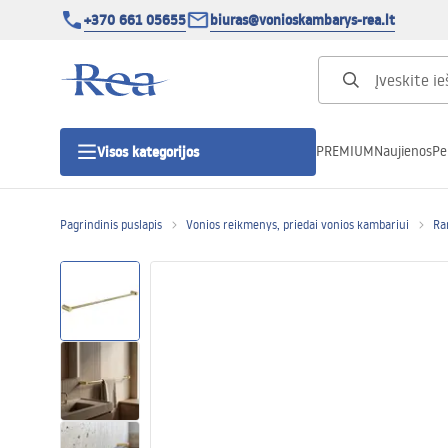
+370 661 05655
biuras@vonioskambarys-rea.lt
PREMIUM
Naujienos
Pe
Visos kategorijos
Pagrindinis puslapis
Vonios reikmenys, priedai vonios kambariui
Ra
Dušo kabinos
Dušo durys
Vonios dušo padėklai
Linijiniai dušo kanalai