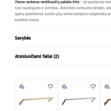
Vienos rankenos rankšluosčių pakaba Otto
– tai pasiūlymas tie
tarp naudingumo ir estetikos. Išskirtinės rumbuotos detalės, soli
spalvų pasirinkimas suteiks jūsų vonios kambariui elegantišką a
kasdienę tvarką.
Savybės
Spalva
Auksas
Atsisiunčiami failai (2)
Medžiaga
Metalas
Montavimo būdas
Prisukamas
Garantijos sąlygos
Saugo
Plotis
595
mm
Warranty_Terms_and_Conditions_
Safety
Aukštis
23
mm
Accessories_-_24.pdf
f
Gylis
68
mm
Serija
Otto
Garantija
24 mėnesių