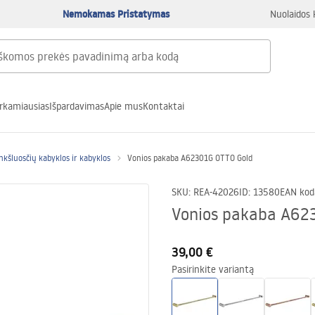
Nemokamas Pristatymas
Nuolaidos 
rkamiausias
Išpardavimas
Apie mus
Kontaktai
nkšluosčių kabyklos ir kabyklos
Vonios pakaba A62301G OTTO Gold
SKU
:
REA-42026
ID
:
13580
EAN kod
Vonios pakaba A62
39,00 €
Pasirinkite variantą