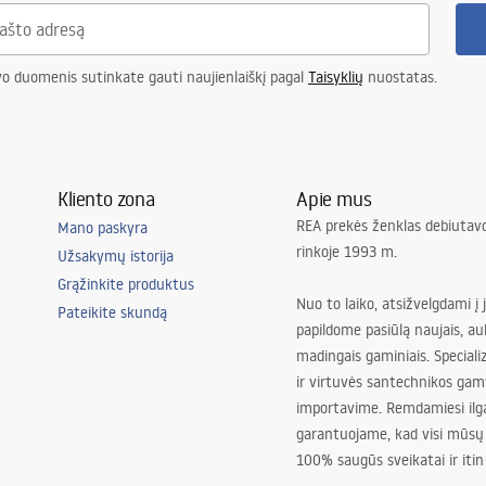
vo duomenis sutinkate gauti naujienlaiškį pagal
Taisyklių
nuostatas.
Kliento zona
Apie mus
REA prekės ženklas debiutavo
Mano paskyra
rinkoje 1993 m.
Užsakymų istorija
Grąžinkite produktus
Nuo to laiko, atsižvelgdami į 
Pateikite skundą
papildome pasiūlą naujais, au
madingais gaminiais. Special
ir virtuvės santechnikos gam
importavime. Remdamiesi ilg
garantuojame, kad visi mūsų
100% saugūs sveikatai ir itin