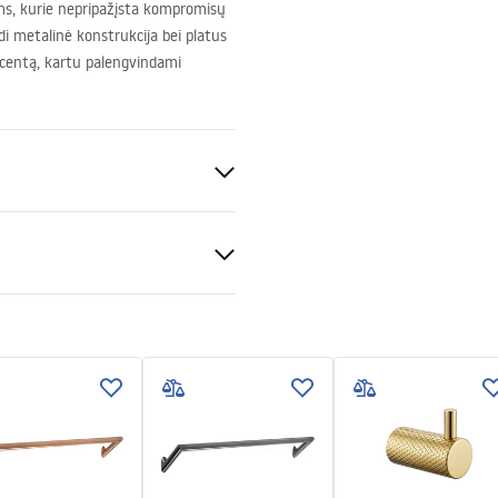
ms, kurie nepripažįsta kompromisų
di metalinė konstrukcija bei platus
kcentą, kartu palengvindami
s informacija
_Information_Accessories.pd