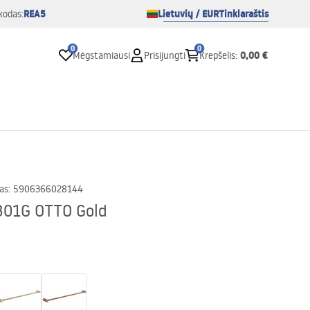
REA5
Lietuvių / EUR
Tinklaraštis
kodas:
0
0
0,00 €
Mėgstamiausi
Prisijungti
Krepšelis
:
as
:
5906366028144
301G OTTO Gold