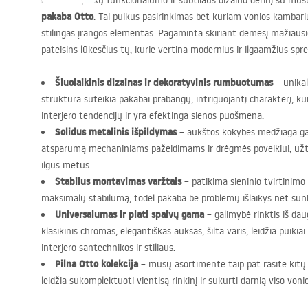
Atraskite puikų funkcionalumo ir subtilaus dizaino derinį su mū
pakaba Otto
. Tai puikus pasirinkimas bet kuriam vonios kambariui
stilingas įrangos elementas. Pagaminta skiriant dėmesį mažiaus
pateisins lūkesčius tų, kurie vertina modernius ir ilgaamžius spr
Šiuolaikinis dizainas ir dekoratyvinis rumbuotumas
– unika
struktūra suteikia pakabai prabangų, intriguojantį charakterį, kur
interjero tendencijų ir yra efektinga sienos puošmena.
Solidus metalinis išpildymas
– aukštos kokybės medžiaga gar
atsparumą mechaniniams pažeidimams ir drėgmės poveikiui, užti
ilgus metus.
Stabilus montavimas varžtais
– patikima sieninio tvirtinimo
maksimalų stabilumą, todėl pakaba be problemų išlaikys net sunkų
Universalumas ir plati spalvų gama
– galimybė rinktis iš daug
klasikinis chromas, elegantiškas auksas, šilta varis, leidžia puikiai
interjero santechnikos ir stiliaus.
Pilna Otto kolekcija
– mūsų asortimente taip pat rasite kitų 
leidžia sukomplektuoti vientisą rinkinį ir sukurti darnią viso vo