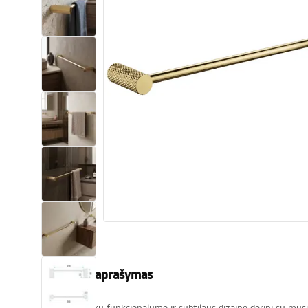
Tualetai
Praustuvas
Vonios ir ekranai
Vonios maišytuvai
Vonios dušai
Virtuvė
Vonios aksesuarai ir baldai
Produkto aprašymas