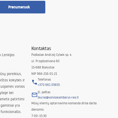
Prenumeruok
Kontaktas
 Lenkijos
Podlasiak Andrzej Cylwik sp. k.
ul. Przędzalniana 60
15-688 Białystok
jūsų poreikius,
NIP 966-216-01-21
Telefonas
kštos kokybės ir
+370 661 05655
izuojamės vonios
El. paštas
yboje bei
biuras@vonioskambarys-rea.lt
amete patirtimi
Mūsų klientų aptarnavimo komanda dirba darbo
 gaminiai yra
dienomis:
 funkcionalūs.
7:00–15:30