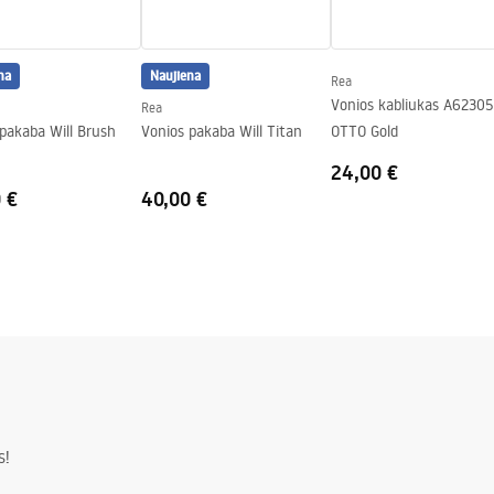
na
Naujiena
Rea
Vonios kabliukas A6230
Rea
pakaba Will Brush
Vonios pakaba Will Titan
OTTO Gold
24,00 €
 €
40,00 €
s!