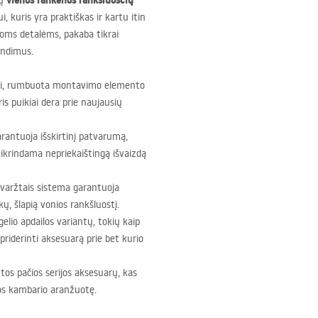
vienos rankenos rankšluosčių
sų
, kuris yra praktiškas ir kartu itin
ioms detalėms, pakaba tikrai
endimus.
li, rumbuota montavimo elemento
is puikiai dera prie naujausių
antuoja išskirtinį patvarumą,
krindama nepriekaištingą išvaizdą
 varžtais sistema garantuoja
, šlapią vonios rankšluostį.
elio apdailos variantų, tokių kaip
 priderinti aksesuarą prie bet kurio
tos pačios serijos aksesuarų, kas
nios kambario aranžuotę.