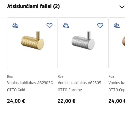
Spalva
Chrome
Atsisiunčiami failai (2)
Medžiaga
Metalas
Montavimo būdas
Prisukamas
Garantijos sąlygos
Plotis
595
mm
Warranty_Terms_and_Conditions_Accessories_-_24.pdf
Aukštis
23
mm
Gylis
68
mm
Saugos informacija
Serija
Otto
Safety_Information_Accessories.pdf
Garantija
24 mėnesių
Rea
Rea
Rea
Vonios kabliukas A62305G
Vonios kabliukas A62305
Vonios kabli
OTTO Gold
OTTO Chrome
OTTO Copper
24,00 €
22,00 €
24,00 €