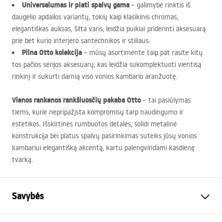
Universalumas ir plati spalvų gama
– galimybė rinktis iš
daugelio apdailos variantų, tokių kaip klasikinis chromas,
elegantiškas auksas, šilta varis, leidžia puikiai priderinti aksesuarą
prie bet kurio interjero santechnikos ir stiliaus.
Pilna Otto kolekcija
– mūsų asortimente taip pat rasite kitų
tos pačios serijos aksesuarų, kas leidžia sukomplektuoti vientisą
rinkinį ir sukurti darnią viso vonios kambario aranžuotę.
Vienos rankenos rankšluosčių pakaba Otto
– tai pasiūlymas
tiems, kurie nepripažįsta kompromisų tarp naudingumo ir
estetikos. Išskirtinės rumbuotos detalės, solidi metalinė
konstrukcija bei platus spalvų pasirinkimas suteiks jūsų vonios
kambariui elegantišką akcentą, kartu palengvindami kasdienę
tvarką.
Savybės