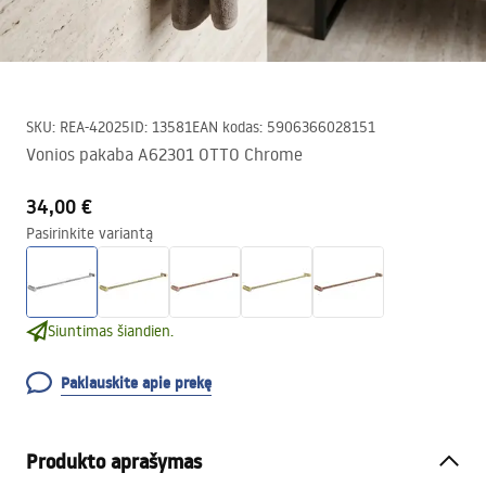
SKU
:
REA-42025
ID
:
13581
EAN kodas
:
5906366028151
Vonios pakaba A62301 OTTO Chrome
34,00 €
Pasirinkite variantą
Siuntimas šiandien.
Paklauskite apie prekę
Produkto aprašymas