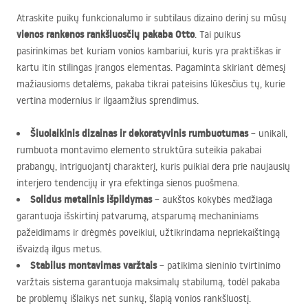
Atraskite puikų funkcionalumo ir subtilaus dizaino derinį su mūsų
vienos rankenos rankšluosčių pakaba Otto
. Tai puikus
pasirinkimas bet kuriam vonios kambariui, kuris yra praktiškas ir
kartu itin stilingas įrangos elementas. Pagaminta skiriant dėmesį
mažiausioms detalėms, pakaba tikrai pateisins lūkesčius tų, kurie
vertina modernius ir ilgaamžius sprendimus.
Šiuolaikinis dizainas ir dekoratyvinis rumbuotumas
– unikali,
rumbuota montavimo elemento struktūra suteikia pakabai
prabangų, intriguojantį charakterį, kuris puikiai dera prie naujausių
interjero tendencijų ir yra efektinga sienos puošmena.
Solidus metalinis išpildymas
– aukštos kokybės medžiaga
garantuoja išskirtinį patvarumą, atsparumą mechaniniams
pažeidimams ir drėgmės poveikiui, užtikrindama nepriekaištingą
išvaizdą ilgus metus.
Stabilus montavimas varžtais
– patikima sieninio tvirtinimo
varžtais sistema garantuoja maksimalų stabilumą, todėl pakaba
be problemų išlaikys net sunkų, šlapią vonios rankšluostį.