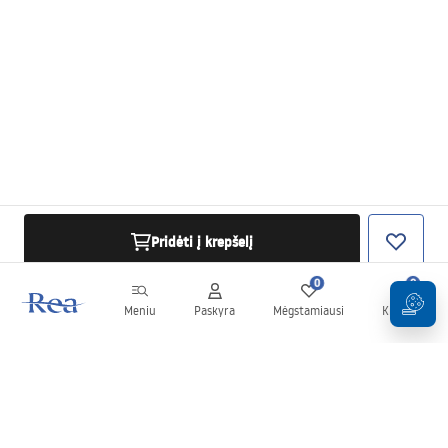
Pridėti į krepšelį
0
0
Meniu
Paskyra
Mėgstamiausi
Krepšelis
Naujienlaiškis
Sekite naujienas ir akcijas!