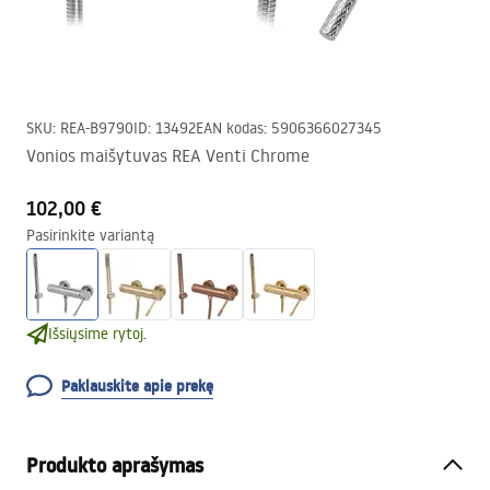
SKU
:
REA-B9790
ID
:
13492
EAN kodas
:
5906366027345
Vonios maišytuvas REA Venti Chrome
102,00 €
Pasirinkite variantą
Išsiųsime rytoj.
Paklauskite apie prekę
Produkto aprašymas