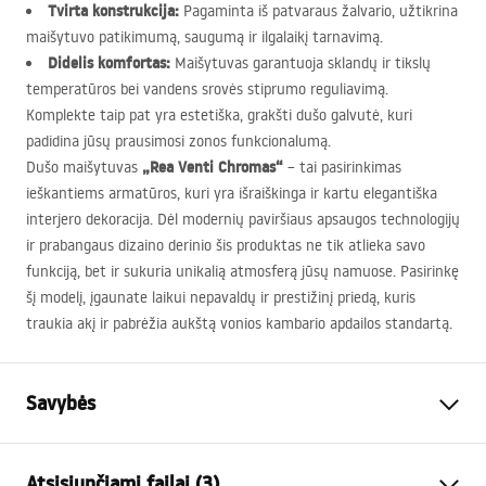
Tvirta konstrukcija:
Pagaminta iš patvaraus žalvario, užtikrina
maišytuvo patikimumą, saugumą ir ilgalaikį tarnavimą.
Didelis komfortas:
Maišytuvas garantuoja sklandų ir tikslų
temperatūros bei vandens srovės stiprumo reguliavimą.
Komplekte taip pat yra estetiška, grakšti dušo galvutė, kuri
padidina jūsų prausimosi zonos funkcionalumą.
„Rea Venti Chromas“
Dušo maišytuvas
– tai pasirinkimas
ieškantiems armatūros, kuri yra išraiškinga ir kartu elegantiška
interjero dekoracija. Dėl modernių paviršiaus apsaugos technologijų
ir prabangaus dizaino derinio šis produktas ne tik atlieka savo
funkciją, bet ir sukuria unikalią atmosferą jūsų namuose. Pasirinkę
šį modelį, įgaunate laikui nepavaldų ir prestižinį priedą, kuris
traukia akį ir pabrėžia aukštą vonios kambario apdailos standartą.
Savybės
Baterijos Tipas
dušo
Atsisiunčiami failai (3)