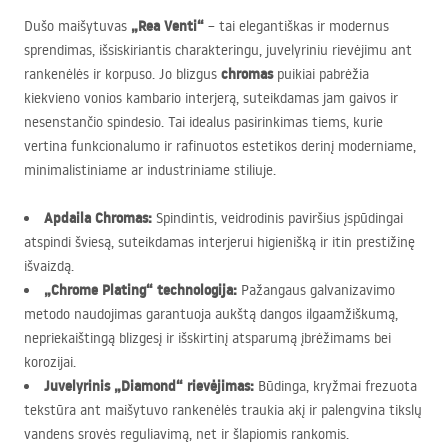
„Rea Venti“
Dušo maišytuvas
– tai elegantiškas ir modernus
sprendimas, išsiskiriantis charakteringu, juvelyriniu rievėjimu ant
chromas
rankenėlės ir korpuso. Jo blizgus
puikiai pabrėžia
kiekvieno vonios kambario interjerą, suteikdamas jam gaivos ir
nesenstančio spindesio. Tai idealus pasirinkimas tiems, kurie
vertina funkcionalumo ir rafinuotos estetikos derinį moderniame,
minimalistiniame ar industriniame stiliuje.
Apdaila Chromas:
Spindintis, veidrodinis paviršius įspūdingai
atspindi šviesą, suteikdamas interjerui higienišką ir itin prestižinę
išvaizdą.
„Chrome Plating“ technologija:
Pažangaus galvanizavimo
metodo naudojimas garantuoja aukštą dangos ilgaamžiškumą,
nepriekaištingą blizgesį ir išskirtinį atsparumą įbrėžimams bei
korozijai.
Juvelyrinis „Diamond“ rievėjimas:
Būdinga, kryžmai frezuota
tekstūra ant maišytuvo rankenėlės traukia akį ir palengvina tikslų
vandens srovės reguliavimą, net ir šlapiomis rankomis.