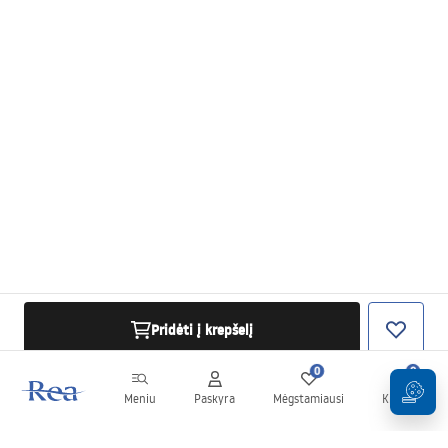
Pridėti į krepšelį
0
0
Meniu
Paskyra
Mėgstamiausi
Krepšelis