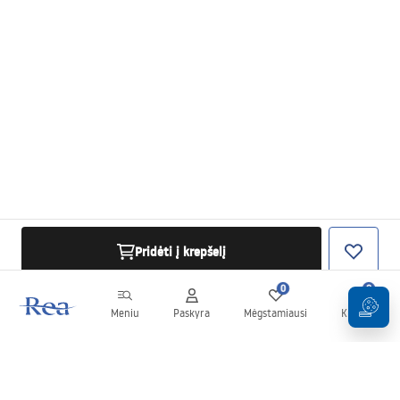
Pridėti į krepšelį
0
0
Meniu
Paskyra
Mėgstamiausi
Krepšelis
Naujienlaiškis