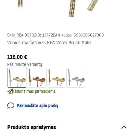
SKU
:
REA-B9792
ID
:
13472
EAN kodas
:
5906366027369
Vonios maišytuvas REA Venti Brush Gold
118,00 €
Pasirinkite variantą
Išsiuntimas pirmadienis.
Paklauskite apie prekę
Produkto aprašymas