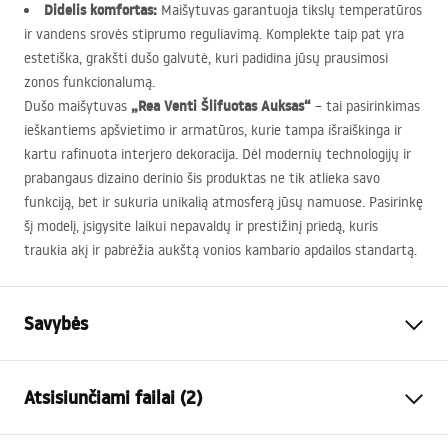
Didelis komfortas:
Maišytuvas garantuoja tikslų temperatūros
ir vandens srovės stiprumo reguliavimą. Komplekte taip pat yra
estetiška, grakšti dušo galvutė, kuri padidina jūsų prausimosi
zonos funkcionalumą.
„Rea Venti Šlifuotas Auksas“
Dušo maišytuvas
– tai pasirinkimas
ieškantiems apšvietimo ir armatūros, kurie tampa išraiškinga ir
kartu rafinuota interjero dekoracija. Dėl modernių technologijų ir
prabangaus dizaino derinio šis produktas ne tik atlieka savo
funkciją, bet ir sukuria unikalią atmosferą jūsų namuose. Pasirinkę
šį modelį, įsigysite laikui nepavaldų ir prestižinį priedą, kuris
traukia akį ir pabrėžia aukštą vonios kambario apdailos standartą.
Savybės
Baterijos Tipas
dušo
Atsisiunčiami failai (2)
Montavimo būdas
Sieninė
Spalva
Šlifuotas auksas