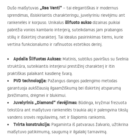
„Rea Venti“
Dušo maišytuvas
– tai elegantiškas ir modernus
sprendimas, išsiskiriantis charakteringu, juvelyriniu rievėjimu ant
šlifuoto aukso
rankenėlės ir korpuso. Unikalus
dizainas puikiai
pabrėžia vonios kambario interjerą, suteikdamas jam prabangos
stilių ir išskirtinį charakterį. Tai idealus pasirinkimas tiems, kurie
vertina funkcionalumo ir rafinuotos estetikos derinį.
Apdaila Šlifuotas Auksas:
Matinis, subtilus paviršius su švelnia
struktūra, suteikiantis interjerui prestižinį charakterį ir itin
praktiškas palaikant kasdienę švarą.
PVD
technologija:
Pažangus dangos padengimo metodas
garantuoja aukščiausią ilgaamžiškumą bei išskirtinį atsparumą
įbrėžimams, drėgmei ir blukimui.
Juvelyrinis „Diamond“ rievėjimas:
Būdinga, kryžmai frezuota
tekstūra ant maišytuvo rankenėlės traukia akį ir palengvina tikslų
vandens srovės reguliavimą, net ir šlapiomis rankomis.
Tvirta konstrukcija:
Pagaminta iš patvaraus žalvario, užtikrina
maišytuvo patikimumą, saugumą ir ilgalaikį tarnavimą.