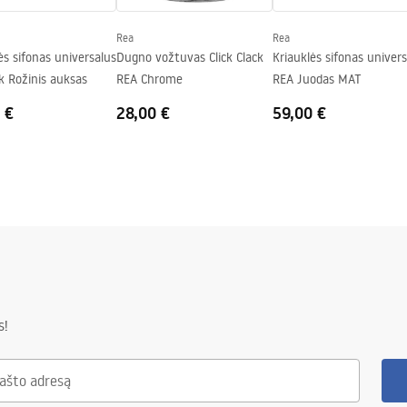
Rea
Rea
ės sifonas universalus
Dugno vožtuvas Click Clack
Kriauklės sifonas univer
ak Rožinis auksas
REA Chrome
REA Juodas MAT
 €
28,00 €
59,00 €
s!