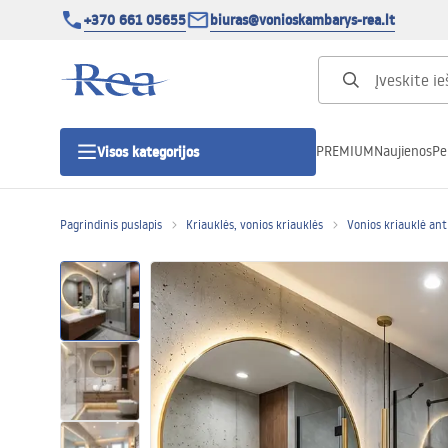
+370 661 05655
biuras@vonioskambarys-rea.lt
PREMIUM
Naujienos
Pe
Visos kategorijos
Pagrindinis puslapis
Kriauklės, vonios kriauklės
Vonios kriauklė ant 
Dušo kabinos
Dušo durys
Vonios dušo padėklai
Linijiniai dušo kanalai