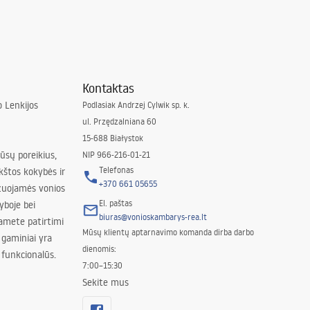
Kontaktas
 Lenkijos
Podlasiak Andrzej Cylwik sp. k.
ul. Przędzalniana 60
15-688 Białystok
jūsų poreikius,
NIP 966-216-01-21
Telefonas
kštos kokybės ir
+370 661 05655
izuojamės vonios
El. paštas
yboje bei
biuras@vonioskambarys-rea.lt
amete patirtimi
Mūsų klientų aptarnavimo komanda dirba darbo
 gaminiai yra
dienomis:
 funkcionalūs.
7:00–15:30
Sekite mus