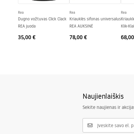
Skylė baterijom
Ne
Rea
Rea
Rea
Perpildymo anga
Ne
Dugno vožtuvas Click Clack
Kriauklės sifonas universalus
Kriaukl
REA juoda
REA AUKSINĖ
Klik-Kl
35,00 €
78,00 €
68,00
Naujienlaiškis
Sekite naujienas ir akcija