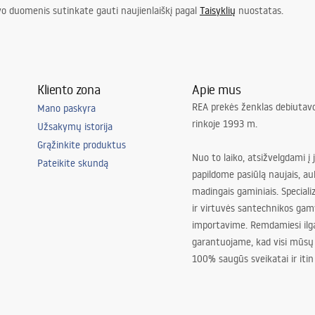
vo duomenis sutinkate gauti naujienlaiškį pagal
Taisyklių
nuostatas.
Kliento zona
Apie mus
REA prekės ženklas debiutavo
Mano paskyra
rinkoje 1993 m.
Užsakymų istorija
Grąžinkite produktus
Nuo to laiko, atsižvelgdami į 
Pateikite skundą
papildome pasiūlą naujais, au
madingais gaminiais. Special
ir virtuvės santechnikos gam
importavime. Remdamiesi ilg
garantuojame, kad visi mūsų
100% saugūs sveikatai ir itin