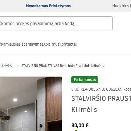
Nemokamas Pristatymas
Nuolaidos 
rkamiausias
Išpardavimas
Apie mus
Kontaktai
stalviršio
STALVIRŠIO PRAUSTUVAS Rea Linda Granitinis Kilimėlis
Perkamiausias
SKU
:
REA-U8567
ID
:
6062
EAN kod
STALVIRŠIO PRAUST
Kilimėlis
80,00 €