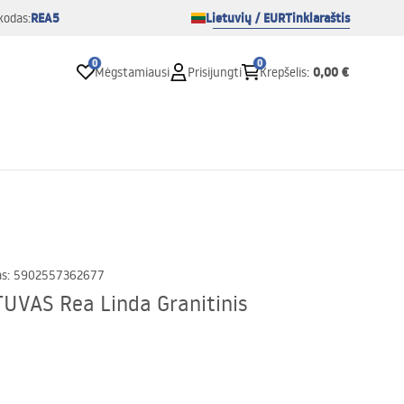
REA5
Lietuvių / EUR
Tinklaraštis
kodas:
0
0
0,00 €
Mėgstamiausi
Prisijungti
Krepšelis
:
as
:
5902557362677
UVAS Rea Linda Granitinis