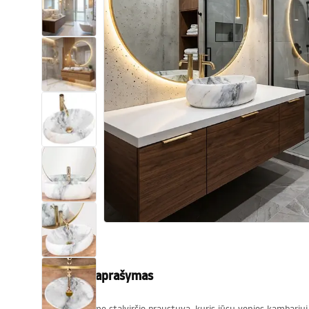
Tualetai
Praustuvas
Vonios ir ekranai
Vonios maišytuvai
Vonios dušai
Virtuvė
Vonios aksesuarai ir baldai
Produkto aprašymas