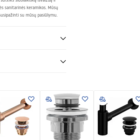
uteiks šiuolaikišką išvaizdą ir
ės sanitarinės keramikos. Mūsų
 susipažinti su mūsų pasiūlymu.
io
keramika
acija
tijos sąlygos
nty_Terms_and_Conditions_
_-_5.pdf