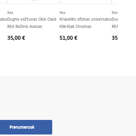
Rea
Rea
Rea
salus
Dugno vožtuvas Click Clack
Kriauklės sifonas universalus
Dugno vožtuv
REA Rožinis Auksas
Klik-Klak Chromas
REA Senas 
35,00 €
51,00 €
35,00 €
Prenumeruok