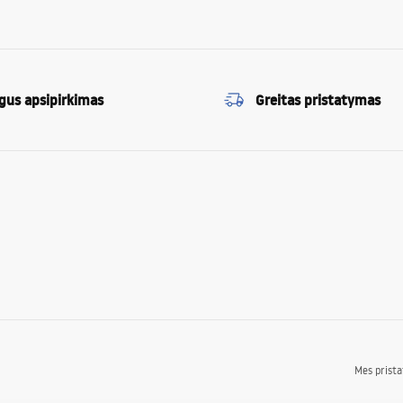
gus apsipirkimas
Greitas pristatymas
Mes prist