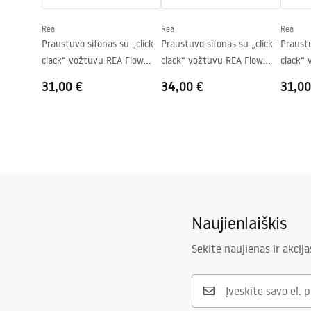
Skylė baterijom
Taip
Rea
Rea
Rea
Perpildymo anga
Ne
Praustuvo sifonas su „click-
Praustuvo sifonas su „click-
Praustu
clack“ vožtuvu REA Flow
clack“ vožtuvu REA Flow
clack“
Gold
Brush Gold
Black
31,00 €
34,00 €
31,00
Naujienlaiškis
Sekite naujienas ir akcija