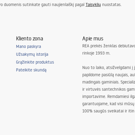
vo duomenis sutinkate gauti naujienlaiškį pagal
Taisyklių
nuostatas.
Kliento zona
Apie mus
REA prekės ženklas debiutavo
Mano paskyra
rinkoje 1993 m.
Užsakymų istorija
Grąžinkite produktus
Nuo to laiko, atsižvelgdami į 
Pateikite skundą
papildome pasiūlą naujais, au
madingais gaminiais. Special
ir virtuvės santechnikos gam
importavime. Remdamiesi ilg
garantuojame, kad visi mūsų
100% saugūs sveikatai ir itin