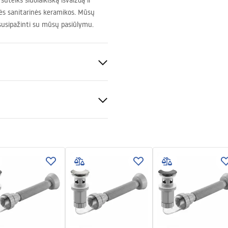
uteiks šiuolaikišką išvaizdą ir
ės sanitarinės keramikos. Mūsų
 susipažinti su mūsų pasiūlymu.
io
keramika
tijos sąlygos
nty_Terms_and_Conditions_
_-_5.pdf
s