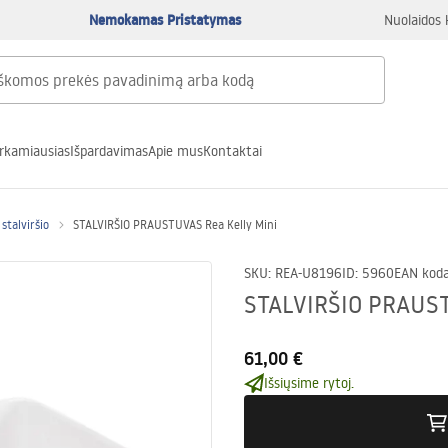
Nemokamas Pristatymas
Nuolaidos 
rkamiausias
Išpardavimas
Apie mus
Kontaktai
stalviršio
STALVIRŠIO PRAUSTUVAS Rea Kelly Mini
SKU
:
REA-U8196
ID
:
5960
EAN kod
STALVIRŠIO PRAUST
61,00 €
Išsiųsime rytoj.