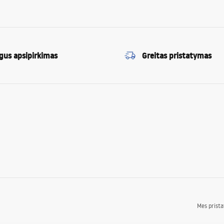
gus apsipirkimas
Greitas pristatymas
Mes prist