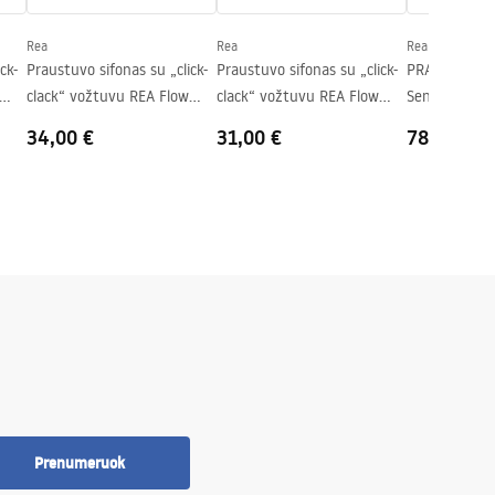
Rea
Rea
Rea
ck-
Praustuvo sifonas su „click-
Praustuvo sifonas su „click-
PRAUSTUVO SI
clack“ vožtuvu REA Flow
clack“ vožtuvu REA Flow
Senas Juodas
Brush Copper
White
34,00 €
31,00 €
78,00 €
Prenumeruok