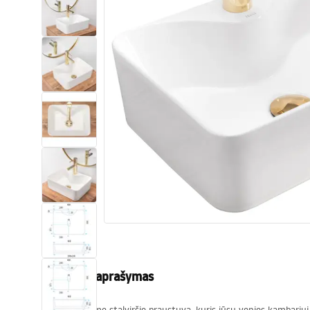
Tualetai
Praustuvas
Vonios ir ekranai
Vonios maišytuvai
Vonios dušai
Virtuvė
Vonios aksesuarai ir baldai
Produkto aprašymas