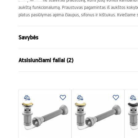
Mes pristatome stalviršio praustuvą, kuris jūsų vonios kambariui s
aukštą funkcionalumą. Praustuvas pagamintas iš aukštos kokyb
platus pasiūlymas apima čiaupus, sifonus ir kištukus. Kviečiame
Savybės
Montavimo būdas
Ant stalvirš
Atsisiunčiami failai (2)
Medžiaga
Sanitarinė 
Spalva
Balta
Garan
Apdaila
Blizgus
Surinkimo instrukcijos
Warra
Basin.pdf
Ilgis
400
mm
Basins
Plotis
300
mm
Aukštis
130
mm
Gylis
105
mm
Forma
Stačiakampi