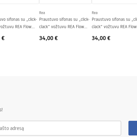
Rea
Rea
vo sifonas su „click-
Praustuvo sifonas su „click-
Praustuvo sifonas su „cli
 vožtuvu REA Flow
clack“ vožtuvu REA Flow
clack“ vožtuvu REA Flow
Brush Nickel
Titan
 €
34,00 €
34,00 €
s!