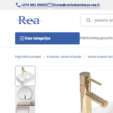
+370 661 05655
biuras@vonioskambarys-rea.lt
PREMIUM
Naujienos
Pe
Visos kategorijos
Pagrindinis puslapis
Kriauklės, vonios kriauklės
Vonios kriauklė ant 
Dušo kabinos
Dušo durys
Vonios dušo padėklai
Linijiniai dušo kanalai