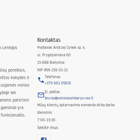
Kontaktas
 Lenkijos
Podlasiak Andrzej Cylwik sp. k.
ul. Przędzalniana 60
15-688 Białystok
jūsų poreikius,
NIP 966-216-01-21
Telefonas
kštos kokybės ir
+370 661 05655
izuojamės vonios
El. paštas
yboje bei
biuras@vonioskambarys-rea.lt
amete patirtimi
Mūsų klientų aptarnavimo komanda dirba darbo
 gaminiai yra
dienomis:
 funkcionalūs.
7:00–15:30
Sekite mus