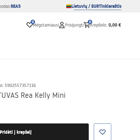
REA5
Lietuvių / EUR
Tinklaraštis
kodas:
0
0
0,00 €
Mėgstamiausi
Prisijungti
Krepšelis
:
as
:
5902557357116
UVAS Rea Kelly Mini
Pridėti į krepšelį