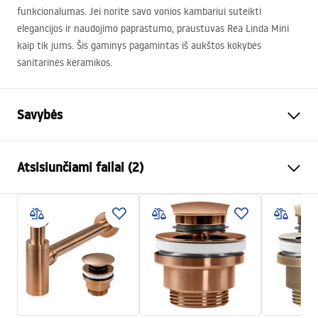
funkcionalumas. Jei norite savo vonios kambariui suteikti
elegancijos ir naudojimo paprastumo, praustuvas Rea Linda Mini
kaip tik jums. Šis gaminys pagamintas iš aukštos kokybės
sanitarinės keramikos.
Savybės
Montavimo būdas
Ant stalviršio
Atsisiunčiami failai (2)
Medžiaga
Sanitarinė keramika
Spalva
Mėlyna
Surinkimo instrukcijos
Apdaila
Blizgus
Basin.pdf
Ilgis
490
mm
Plotis
350
mm
Garantijos sąlygos
Aukštis
140
mm
Warranty_Terms_and_Conditions_Basins_-_5.pdf
Gylis
100
mm