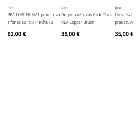
Forma
Ovalus
Rea
Rea
Rea
REA COPPER MAT praustuvo
Dugno vožtuvas Click Clack
Universalus cl
Skylė baterijom
Ne
sifonas su "click" kištuku
REA Copper Brush
praustuvo ki
Perpildymo anga
Ne
Antique
81,00 €
38,00 €
35,00 €