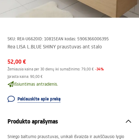
SKU
:
REA-U6620
ID
:
10815
EAN kodas
:
5906366006395
Rea LISA L.BLUE SHINY praustuvas ant stalo
52,00 €
-
34
%
Žemiausia kaina per 30 dienų iki sumažinimo:
79,00 €
Įprasta kaina
:
90,00 €
Išsiuntimas antradienis.
Paklauskite apie prekę
Produkto aprašymas
Sniego baltumo praustuvas, unikali išvaizda ir aukščiausio lygio