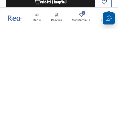
Pridėti į krepšelį
0
0
Meniu
Paskyra
Mėgstamiausi
Krepšelis
Naujienlaiškis
Sekite naujienas ir akcijas!
Prenumeruok
Įvesdami ir patvirtindami savo duomenis sutinkate gauti
naujienlaiškį pagal
Taisyklių
nuostatas.