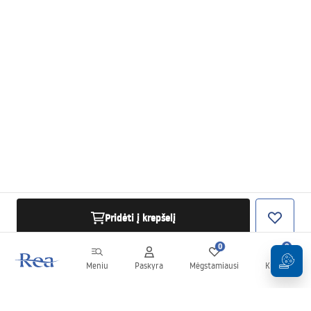
Pridėti į krepšelį
0
0
Meniu
Paskyra
Mėgstamiausi
Krepšelis