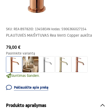
SKU
:
REA-B9782
ID
:
13458
EAN kodas
:
5906366027154
PLAUTUVĖS MAIŠYTUVAS Rea Venti Copper aukšta
79,00 €
Pasirinkite variantą
Siuntimas šiandien.
Paklauskite apie prekę
Produkto aprašymas