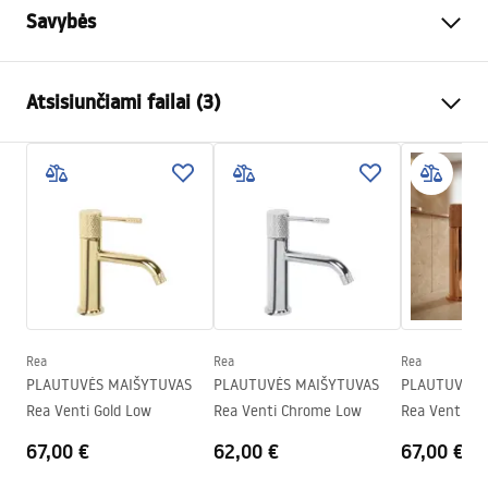
Savybės
Baterijos Tipas
kriauklės
Atsisiunčiami failai (3)
Montavimo būdas
Pastatoma
Spalva
Varis
Garantijos sąlygos
Snapelio tipas
Fiksuota
Warranty_Terms_and_Conditions_Faucets_-_5.pdf
Medžiaga
Žalvaris
Snapelio diapazonas
160
mm
Surinkimo instrukcija
Aukštis
295
mm
faucet.pdf
Dengimo technologija
PVD
Ryšio skersmuo
3/8 colio
Rea
Rea
Rea
Saugos informacija
PLAUTUVĖS MAIŠYTUVAS
PLAUTUVĖS MAIŠYTUVAS
PLAUTUVĖS 
Garantija
5 lat
Safety_Information_Faucets.pdf
Rea Venti Gold Low
Rea Venti Chrome Low
Rea Venti Co
67,00 €
62,00 €
67,00 €