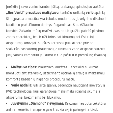
Įneškite į savo vonios kambarį šiltą, prabangų spindesį su aukštu
„Rea Venti“ praustuvo maišytuvu
vario
, turinčiu unikalią
apdailą.
Ši neįprasta armatūra yra tobulas modernaus, juvelyrinio dizaino ir
kasdienio praktiškumo derinys. Pagamintas iš aukščiausios
kokybės žalvario, mūsų maišytuvas ne tik gražiai pabrėš plovimo
zonos charakterį, bet ir užtikrins patikimumą bei išskirtinį
atsparumą korozijai. Aukštas korpusas puikiai dera prie ant
stalviršio pastatomų praustuvų, o unikalus vario atspalvis suteiks
jūsų vonios kambariui jaukumo ir tuo pačiu itin prestižinę išvaizdą.
Maišytuvo tipas:
Praustuvo, aukštas – specialiai sukurtas
montuoti ant stalviršio, užtikrinant optimalią erdvę ir maksimalų
komfortą kasdienių higienos procedūrų metu.
Vario apdaila:
Gili, šilta spalva, padengta naudojant inovatyvią
PVD
technologiją, kuri garantuoja maksimalų ilgaamžiškumą ir
atsparumą įbrėžimams bei blukimui.
Juvelyrinis „Diamond“ rievėjimas:
Kryžmai frezuota tekstūra
ant rankenėlės ir snapelio galo traukia akį ir palengvina tikslų