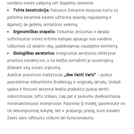
vandens srovės valdymą net šlapiomis rankomis.
Tvirta konstrukcija:
Patvarus žalvarinis korpusas kartu su
patikima keramine kasete užtikrina sklandų reguliavimą ir
ilgametį, be gedimų armatūros veikimą.
Ergonomiškas snapelis:
Tinkamas atstumas ir idealiai
suformuotas srovės kritimo kampas apsaugo nuo vandens
taškymosi už dubens ribų, padidindamas naudojimo komfortą.
Ekologiškas aeratorius:
Integruotas aeratorius efektyviai
prisotina vandenį oro, o tai leidžia sumažinti jo suvartojimą
išlaikant visą srovės stiprumą.
„Rea Venti Varis“
Aukštas praustuvo maišytuvas
– puikus
pasirinkimas ieškantiems išraiškingų ir originalių detalių. Unikali
spalva ir frezuoti akcentai leidžia produktui puikiai derėti
industriniuose, lofto stiliaus, taip pat ir jaukumu dvelkiančiuose
minimalistiniuose interjeruose. Pasirinkę šį modelį, pasirenkate ne
tik bekompromisę kokybę, bet ir prabangų priedą, kuris kasdien
žavės savo rafinuotu stiliumi bei funkcionalumu.