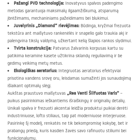
Pažangi
PVD
technologija:
Inovatyvus spalvos padengimo
metodas garantuoja maksimalų ilgaamžiškumą, atsparumą
įbrėžimams, mechaniniams pažeidimams bei blukimui.
Juvelyrinis „Diamond“ rievėjimas:
Būdinga, kryžmai frezuota
tekstūra ant maišytuvo rankenėlės ir snapelio galo traukia akį ir
palengvina tikslų valdymą, užkertant kelią šlapios rankos slydimui.
Tvirta konstrukcija:
Patvarus žalvarinis korpusas kartu su
patikima keramine kasete užtikrina sklandų reguliavimą ir be
gedimų veikimą metų metus.
Ekologiškas aeratorius:
Integruotas aeratorius efektyviai
prisotina vandens srovę oru, leisdamas sumažinti jos sunaudojimą
išlaikant optimalų slėgį.
„Rea Venti Šlifuotas Varis“
Aukštas praustuvo maišytuvas
–
puikus pasirinkimas ieškantiems išraiškingų ir originalių detalių.
Unikali spalva ir frezuoti akcentai leidžia produktui puikiai derėti
industriniuose, lofto stiliaus, taip pat moderniuose interjeruose.
Pasirinkę šį modelį, renkatės ne tik bekompromisę kokybę, bet ir
prabangų priedą, kuris kasdien žavės savo rafinuotu stiliumi bei
funkcionalumu.