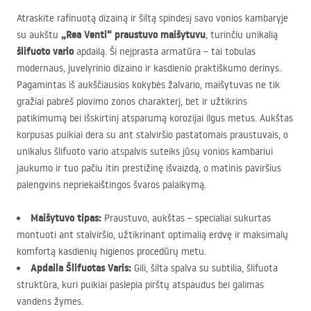
Atraskite rafinuotą dizainą ir šiltą spindesį savo vonios kambaryje
„Rea Venti“ praustuvo maišytuvu
su aukštu
, turinčiu unikalią
šlifuoto vario
apdailą. Ši neįprasta armatūra – tai tobulas
modernaus, juvelyrinio dizaino ir kasdienio praktiškumo derinys.
Pagamintas iš aukščiausios kokybės žalvario, maišytuvas ne tik
gražiai pabrėš plovimo zonos charakterį, bet ir užtikrins
patikimumą bei išskirtinį atsparumą korozijai ilgus metus. Aukštas
korpusas puikiai dera su ant stalviršio pastatomais praustuvais, o
unikalus šlifuoto vario atspalvis suteiks jūsų vonios kambariui
jaukumo ir tuo pačiu itin prestižinę išvaizdą, o matinis paviršius
palengvins nepriekaištingos švaros palaikymą.
Maišytuvo tipas:
Praustuvo, aukštas – specialiai sukurtas
montuoti ant stalviršio, užtikrinant optimalią erdvę ir maksimalų
komfortą kasdienių higienos procedūrų metu.
Apdaila Šlifuotas Varis:
Gili, šilta spalva su subtilia, šlifuota
struktūra, kuri puikiai paslepia pirštų atspaudus bei galimas
vandens žymes.