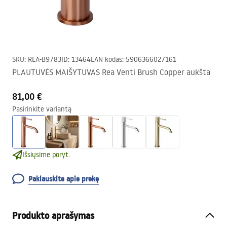
SKU
:
REA-B9783
ID
:
13464
EAN kodas
:
5906366027161
PLAUTUVĖS MAIŠYTUVAS Rea Venti Brush Copper aukšta
81,00 €
Pasirinkite variantą
Išsiųsime poryt.
Paklauskite apie prekę
Produkto aprašymas