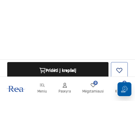
Pridėti į krepšelį
0
0
Meniu
Paskyra
Mėgstamiausi
Krepšelis
Naujienlaiškis
Sekite naujienas ir akcijas!