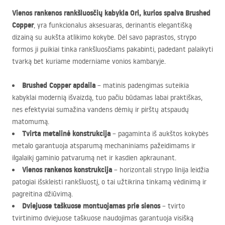
Vienos rankenos rankšluosčių kabykla Ori, kurios spalva Brushed
Copper
, yra funkcionalus aksesuaras, derinantis elegantišką
dizainą su aukšta atlikimo kokybe. Dėl savo paprastos, strypo
formos ji puikiai tinka rankšluosčiams pakabinti, padedant palaikyti
tvarką bet kuriame moderniame vonios kambaryje.
Brushed Copper apdaila
– matinis padengimas suteikia
kabyklai modernią išvaizdą, tuo pačiu būdamas labai praktiškas,
nes efektyviai sumažina vandens dėmių ir pirštų atspaudų
matomumą.
Tvirta metalinė konstrukcija
– pagaminta iš aukštos kokybės
metalo garantuoja atsparumą mechaniniams pažeidimams ir
ilgalaikį gaminio patvarumą net ir kasdien apkraunant.
Vienos rankenos konstrukcija
– horizontali strypo linija leidžia
patogiai išskleisti rankšluostį, o tai užtikrina tinkamą vėdinimą ir
pagreitina džiūvimą.
Dviejuose taškuose montuojamas prie sienos
– tvirto
tvirtinimo dviejuose taškuose naudojimas garantuoja visišką