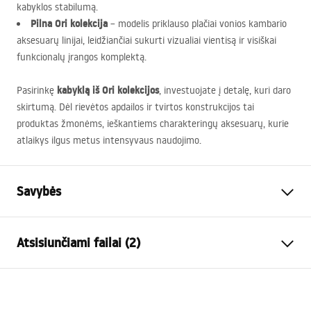
kabyklos stabilumą.
Pilna Ori kolekcija
– modelis priklauso plačiai vonios kambario
aksesuarų linijai, leidžiančiai sukurti vizualiai vientisą ir visiškai
funkcionalų įrangos komplektą.
kabyklą iš Ori kolekcijos
Pasirinkę
, investuojate į detalę, kuri daro
skirtumą. Dėl rievėtos apdailos ir tvirtos konstrukcijos tai
produktas žmonėms, ieškantiems charakteringų aksesuarų, kurie
atlaikys ilgus metus intensyvaus naudojimo.
Savybės
Spalva
Titano
Atsisiunčiami failai (2)
Medžiaga
Metalas
Montavimo būdas
Prisukamas
Garantijos sąlygos
Plotis
600
mm
Warranty_Terms_and_Conditions_Accessories_-_24.pdf