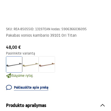
SKU
:
REA-85055
ID
:
13197
EAN kodas
:
5906366036095
Pakabas vonios kambario 39101 Ori Titan
48,00 €
Pasirinkite variantą
Išsiųsime rytoj.
Paklauskite apie prekę
Produkto aprašymas