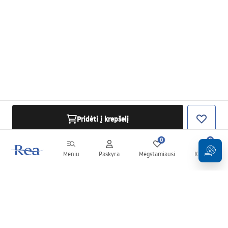
Pridėti į krepšelį
0
0
Meniu
Paskyra
Mėgstamiausi
Krepšelis
Naujienlaiškis
Sekite naujienas ir akcijas!