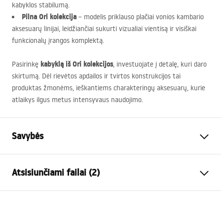
kabyklos stabilumą.
Pilna Ori kolekcija
– modelis priklauso plačiai vonios kambario
aksesuarų linijai, leidžiančiai sukurti vizualiai vientisą ir visiškai
funkcionalų įrangos komplektą.
kabyklą iš Ori kolekcijos
Pasirinkę
, investuojate į detalę, kuri daro
skirtumą. Dėl rievėtos apdailos ir tvirtos konstrukcijos tai
produktas žmonėms, ieškantiems charakteringų aksesuarų, kurie
atlaikys ilgus metus intensyvaus naudojimo.
Savybės
Spalva
Šlifuotas auksas
Atsisiunčiami failai (2)
Medžiaga
Metalas
Montavimo būdas
Prisukamas
Garantijos sąlygos
Plotis
600
mm
Warranty_Terms_and_Conditions_Accessories_-_24.pdf