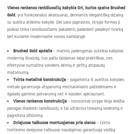
Vienos rankenos rankšluosčių kabykla Ori, kurios spalva Brushed
Gold
, yra funkcionalus aksesuaras, derinantis elegantišką dizainą
su aukšta atlikimo kokybe. Dėl savo paprastos, strypo formos ji
puikiai tinka rankšluosčiams pakabinti, padedant palaikyti tvarką
bet kuriame moderniame vonios kambaryje.
Brushed Gold apdaila
– matinis padengimas suteikia kabyklai
modernią išvaizdą, tuo pačiu būdamas labai praktiškas, nes
efektyviai sumažina vandens dėmių ir pirštų atspaudų
matomumą.
Tvirta metalinė konstrukcija
– pagaminta iš aukštos kokybės
metalo garantuoja atsparumą mechaniniams pažeidimams ir
ilgalaikį gaminio patvarumą net ir kasdien apkraunant.
Vienos rankenos konstrukcija
– horizontali strypo linija leidžia
patogiai išskleisti rankšluostį, o tai užtikrina tinkamą vėdinimą ir
pagreitina džiūvimą.
Dviejuose taškuose montuojamas prie sienos
– tvirto
tvirtinimo dviejuose taškuose naudojimas garantuoja visišką