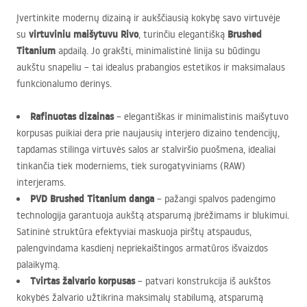
Įvertinkite modernų dizainą ir aukščiausią kokybę savo virtuvėje
virtuviniu maišytuvu Rivo
Brushed
su
, turinčiu elegantišką
Titanium
apdailą. Jo grakšti, minimalistinė linija su būdingu
aukštu snapeliu – tai idealus prabangios estetikos ir maksimalaus
funkcionalumo derinys.
Rafinuotas dizainas
– elegantiškas ir minimalistinis maišytuvo
korpusas puikiai dera prie naujausių interjero dizaino tendencijų,
tapdamas stilinga virtuvės salos ar stalviršio puošmena, idealiai
tinkančia tiek moderniems, tiek surogatyviniams (
RAW
)
interjerams.
PVD
Brushed Titanium danga
– pažangi spalvos padengimo
technologija garantuoja aukštą atsparumą įbrėžimams ir blukimui.
Satininė struktūra efektyviai maskuoja pirštų atspaudus,
palengvindama kasdienį nepriekaištingos armatūros išvaizdos
palaikymą.
Tvirtas žalvario korpusas
– patvari konstrukcija iš aukštos
kokybės žalvario užtikrina maksimalų stabilumą, atsparumą