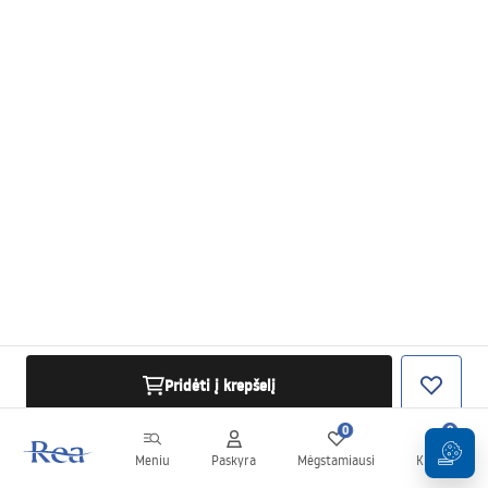
Pridėti į krepšelį
0
0
Meniu
Paskyra
Mėgstamiausi
Krepšelis