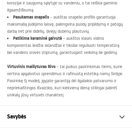
korozijai ir saugumą sąlytyje su vandeniu, o tai reiškia gaminio
ilgaamžiškumą.
Pasukamas snapelis
– aukštas snapelio profilis garantuoja
maksimalią judėjimo laisvę, palengvina puodų pripildymą ir patogų
darbą net prie didelių, dviejų dubenų plautuvių.
Patikima keraminė galvutė
– aukštos klasės vidinis
komponentas leidžia sklandžiai ir tiksliai reguliuoti temperatūrą
bei vandens srovės stiprumą, garantuojant veikimą be gedimų.
Virtuvinis maišytuvas Rivo
– tai puikus pasirinkimas tiems, kurie
vertina apgalvotus sprendimus ir rafinuotą estetiką namų širdyje.
Pasirinkę šį modelį, įgyjate garantiją dėl ilgalaikio patvarumo ir
nepriekaištingos išvaizdos, kuri kiekvieną dieną stilingai pabrėš
unikalų jūsų virtuvės charakterį.
Savybės