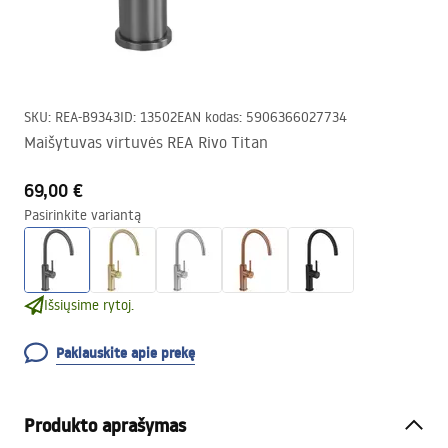
SKU
:
REA-B9343
ID
:
13502
EAN kodas
:
5906366027734
Maišytuvas virtuvės REA Rivo Titan
69,00 €
Pasirinkite variantą
Išsiųsime rytoj.
Paklauskite apie prekę
Produkto aprašymas