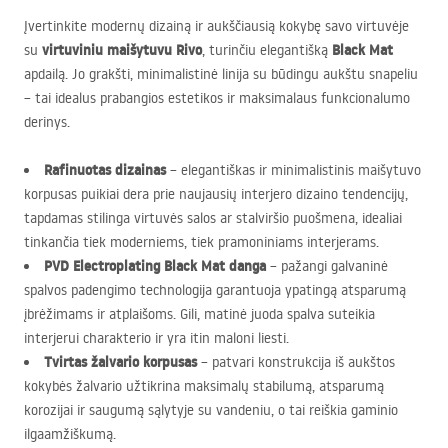
Įvertinkite modernų dizainą ir aukščiausią kokybę savo virtuvėje
virtuviniu maišytuvu Rivo
Black Mat
su
, turinčiu elegantišką
apdailą. Jo grakšti, minimalistinė linija su būdingu aukštu snapeliu
– tai idealus prabangios estetikos ir maksimalaus funkcionalumo
derinys.
Rafinuotas dizainas
– elegantiškas ir minimalistinis maišytuvo
korpusas puikiai dera prie naujausių interjero dizaino tendencijų,
tapdamas stilinga virtuvės salos ar stalviršio puošmena, idealiai
tinkančia tiek moderniems, tiek pramoniniams interjerams.
PVD
Electroplating Black Mat danga
– pažangi galvaninė
spalvos padengimo technologija garantuoja ypatingą atsparumą
įbrėžimams ir atplaišoms. Gili, matinė juoda spalva suteikia
interjerui charakterio ir yra itin maloni liesti.
Tvirtas žalvario korpusas
– patvari konstrukcija iš aukštos
kokybės žalvario užtikrina maksimalų stabilumą, atsparumą
korozijai ir saugumą sąlytyje su vandeniu, o tai reiškia gaminio
ilgaamžiškumą.