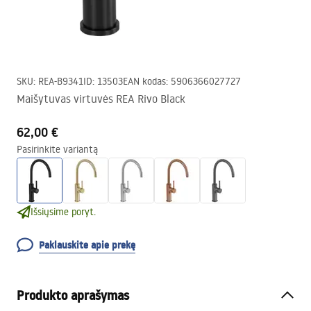
SKU
:
REA-B9341
ID
:
13503
EAN kodas
:
5906366027727
Maišytuvas virtuvės REA Rivo Black
62,00 €
Pasirinkite variantą
Išsiųsime poryt.
Paklauskite apie prekę
Produkto aprašymas