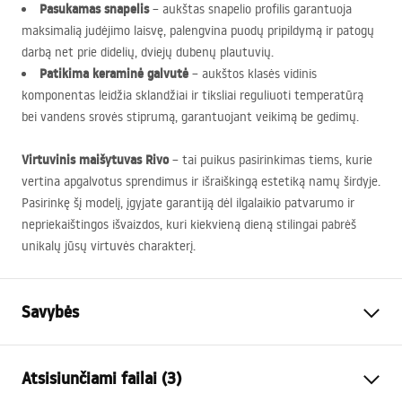
Pasukamas snapelis
– aukštas snapelio profilis garantuoja
maksimalią judėjimo laisvę, palengvina puodų pripildymą ir patogų
darbą net prie didelių, dviejų dubenų plautuvių.
Patikima keraminė galvutė
– aukštos klasės vidinis
komponentas leidžia sklandžiai ir tiksliai reguliuoti temperatūrą
bei vandens srovės stiprumą, garantuojant veikimą be gedimų.
Virtuvinis maišytuvas Rivo
– tai puikus pasirinkimas tiems, kurie
vertina apgalvotus sprendimus ir išraiškingą estetiką namų širdyje.
Pasirinkę šį modelį, įgyjate garantiją dėl ilgalaikio patvarumo ir
nepriekaištingos išvaizdos, kuri kiekvieną dieną stilingai pabrėš
unikalų jūsų virtuvės charakterį.
Savybės
Baterijos Tipas
virtuvės
Atsisiunčiami failai (3)
Montavimo būdas
Pastatoma