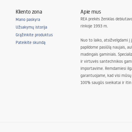
Kliento zona
Apie mus
REA prekės ženklas debiutavo
Mano paskyra
rinkoje 1993 m.
Užsakymų istorija
Grąžinkite produktus
Nuo to laiko, atsižvelgdami į 
Pateikite skundą
papildome pasiūlą naujais, au
madingais gaminiais. Special
ir virtuvės santechnikos gam
importavime. Remdamiesi ilg
garantuojame, kad visi mūsų
100% saugūs sveikatai ir itin