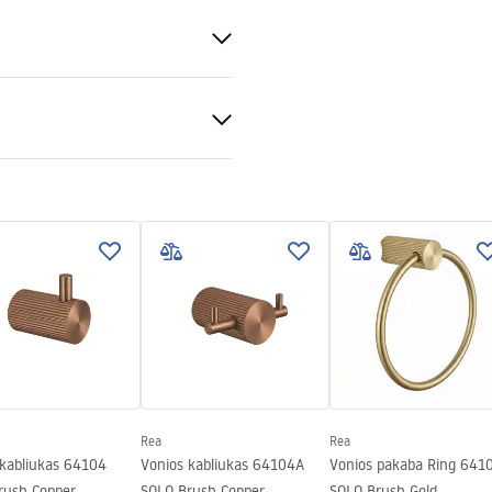
uksas
s informacija
_Information_Accessories.pd
Rea
Rea
 kabliukas 64104
Vonios kabliukas 64104A
Vonios pakaba Ring 641
rush Copper
SOLO Brush Copper
SOLO Brush Gold