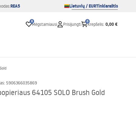
REA5
Lietuvių / EUR
Tinklaraštis
kodas:
0
0
0,00 €
Mėgstamiausi
Prisijungti
Krepšelis
:
 Gold
as
:
5906366035869
o popieriaus 64105 SOLO Brush Gold