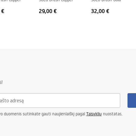
 €
29,00 €
32,00 €
s!
vo duomenis sutinkate gauti naujienlaiškį pagal
Taisyklių
nuostatas.