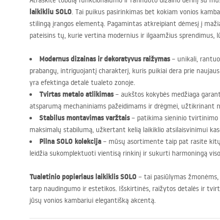
Atraskite tobulą funkcionalumo ir rafinuoto dizaino derinį su m
laikikliu
SOLO
. Tai puikus pasirinkimas bet kokiam vonios kambari
stilingą įrangos elementą. Pagamintas atkreipiant dėmesį į mažiaus
pateisins tų, kurie vertina modernius ir ilgaamžius sprendimus, l
Modernus dizainas ir dekoratyvus raižymas
– unikali, rantuo
prabangų, intriguojantį charakterį, kuris puikiai dera prie naujaus
yra efektinga detalė tualeto zonoje.
Tvirtas metalo atlikimas
– aukštos kokybės medžiaga garantu
atsparumą mechaniniams pažeidimams ir drėgmei, užtikrinant nep
Stabilus montavimas varžtais
– patikima sieninio tvirtinimo
maksimalų stabilumą, užkertant kelią laikiklio atsilaisvinimui k
Pilna
SOLO
kolekcija
– mūsų asortimente taip pat rasite kitų 
leidžia sukomplektuoti vientisą rinkinį ir sukurti harmoningą vi
Tualetinio popieriaus laikiklis
SOLO
– tai pasiūlymas žmonėms,
tarp naudingumo ir estetikos. Išskirtinės, raižytos detalės ir tvi
jūsų vonios kambariui elegantišką akcentą.