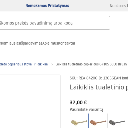
Nemokamas Pristatymas
Nuolaidos 
rkamiausias
Išpardavimas
Apie mus
Kontaktai
leto popieriaus stovai ir laikikliai
Laikiklis tualetinio popieriaus 64105 SOLO Brush
SKU
:
REA-84206
ID
:
13656
EAN kod
Laikiklis tualetini
32,00 €
Pasirinkite variantą