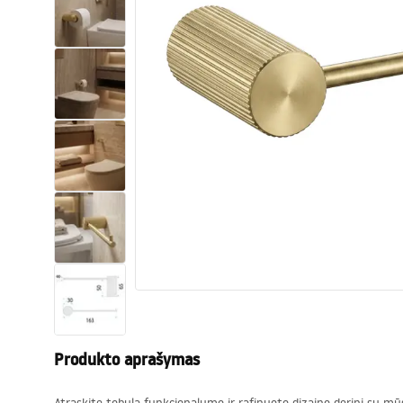
Tualetai
Praustuvas
Vonios ir ekranai
Vonios maišytuvai
Vonios dušai
Virtuvė
Vonios aksesuarai ir baldai
Produkto aprašymas