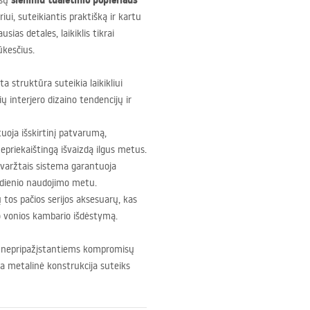
sieniniu tualetinio popieriaus
ūsų
ui, suteikiantis praktišką ir kartu
ias detales, laikiklis tikrai
ūkesčius.
ta struktūra suteikia laikikliui
ių interjero dizaino tendencijų ir
oja išskirtinį patvarumą,
riekaištingą išvaizdą ilgus metus.
 varžtais sistema garantuoja
asdienio naudojimo metu.
tos pačios serijos aksesuarų, kas
so vonios kambario išdėstymą.
 nepripažįstantiems kompromisų
rta metalinė konstrukcija suteiks