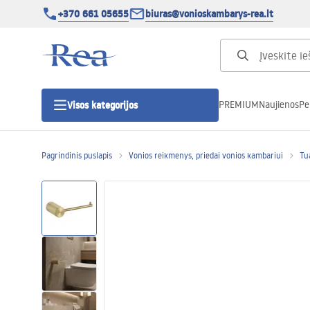
+370 661 05655
biuras@vonioskambarys-rea.lt
PREMIUM
Naujienos
Pe
Visos kategorijos
Pagrindinis puslapis
Vonios reikmenys, priedai vonios kambariui
Tua
Dušo kabinos
Dušo durys
Vonios dušo padėklai
Linijiniai dušo kanalai