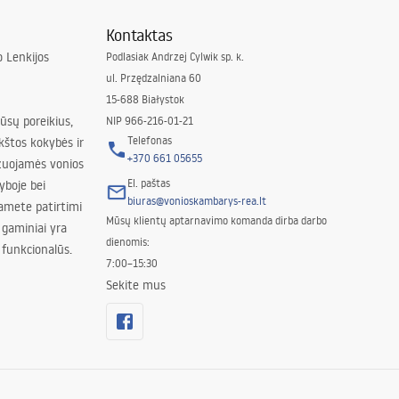
Kontaktas
 Lenkijos
Podlasiak Andrzej Cylwik sp. k.
ul. Przędzalniana 60
15-688 Białystok
jūsų poreikius,
NIP 966-216-01-21
Telefonas
kštos kokybės ir
+370 661 05655
izuojamės vonios
El. paštas
yboje bei
biuras@vonioskambarys-rea.lt
amete patirtimi
Mūsų klientų aptarnavimo komanda dirba darbo
 gaminiai yra
dienomis:
 funkcionalūs.
7:00–15:30
Sekite mus