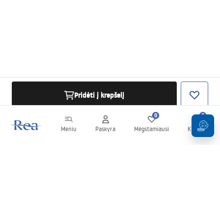
Pridėti į krepšelį
0
0
Meniu
Paskyra
Mėgstamiausi
Krepšelis
Naujienlaiškis
Sekite naujienas ir akcijas!