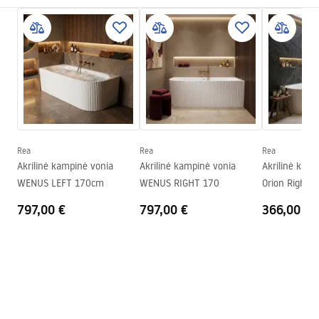
Medžiaga
Akrilas
Saugos informacija
Ilgis
1495
mm
WARUNKI_BEZPIECZENSTWA_WANNY.pdf
Plotis
700
mm
Aukštis
550
mm
Garantijos sąlygos
Montavimo pusė
Universalus
Warranty_Terms_and_Conditions_Bathtubs.pdf
Kamštis ir sifonas komplekte
Taip
Garantija
24 mėnesių
Rea
Rea
Rea
Surinkimo instrukcija
Akrilinė kampinė vonia
Akrilinė kampinė vonia
Akrilinė kam
Orion_160_170.pdf
WENUS LEFT 170cm
WENUS RIGHT 170
Orion Right 
797,00 €
797,00 €
366,00 €