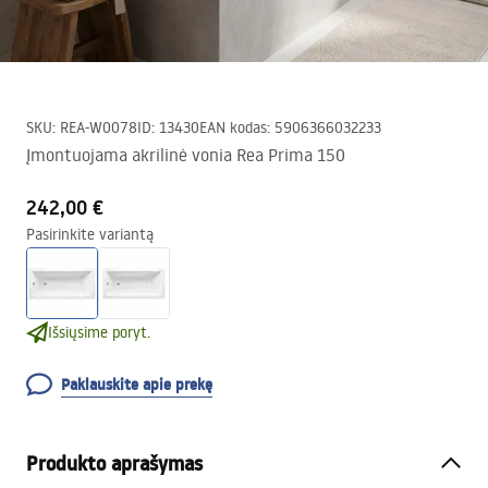
SKU
:
REA-W0078
ID
:
13430
EAN kodas
:
5906366032233
Įmontuojama akrilinė vonia Rea Prima 150
242,00 €
Pasirinkite variantą
Išsiųsime poryt.
Paklauskite apie prekę
Produkto aprašymas