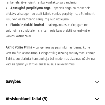
rankenėle, išvengiant rankų kontakto su vandeniu.
Apsauginė perpildymo anga
– speciali anga po rankenėle
efektyviai saugo nuo atsitiktinio vonios perpildymo, užtikrinant
jūsų vonios kambario saugumą nuo užliejimo.
Platūs ir plokšti kraštai
– palengvina estetišką gaminio
sujungimą su plytelėmis ir tarnauja kaip praktiška lentynėlė
vonios kosmetikai.
Akrilo vonia Prima
– tai geriausias pasirinkimas tiems, kurie
vertina funkcionalumą ir elegantišką dizainą maudymosi zonoje.
Tvirta, sustiprinta konstrukcija bei modernus dizainas užtikrina,
kad šis gaminys atitiks aukščiausius reikalavimus.
Savybės
Vonios tipas
Įmontuojama
Atsisiunčiami failai (3)
Spalva
Balta