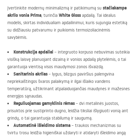
stačiakampe
Įvertinkite modernų minimalizmą ir patikimumą su
akrilo vonia Prima
White Gloss
, turinčia
apdailą. Tai idealus
modelis, skirtas individualiam apdailinimui, kuris sujungia estetiką
su didžiausiu patvarumu ir puikiomis termoizoliacinėmis
savybėmis.
Konstrukcija apdailai
– integruoto korpuso nebuvimas suteikia
visišką laisvę planuojant dizainą ir vonios apdailą plytelėmis, o tai
garantuoja vientisą visos maudymosi zonos išvaizdą.
Sanitarinis akrilas
– lygus, blizgus paviršius palengvina
nepriekaištingos švaros palaikymą ir ilgai išlaiko vandens
temperatūrą, užtikrinant atpalaiduojančias maudynes ir mažesnes
energijos sąnaudas.
Reguliuojamas gamyklinis rėmas
– dvi metalinės juostos,
prisuktos prie sustiprinto dugno, leidžia tiksliai išlygiuoti vonią ant
grindų, o tai garantuoja stabilumą ir saugumą.
Automatinė išleidimo sistema
– traukos mechanizmas su
tvirtu trosu leidžia higieniškai uždaryti ir atidaryti išleidimo angą