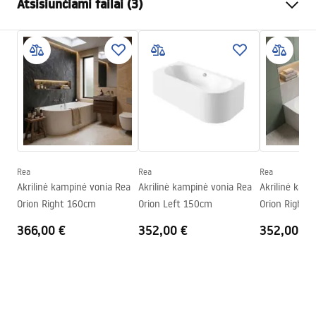
Atsisiunčiami failai (3)
Spalva
Balta
Medžiaga
Akrilas
Saugos informacija
Ilgis
1495
mm
WARUNKI_BEZPIECZENSTWA_WANNY.pdf
Plotis
750
mm
Aukštis
560
mm
Garantijos sąlygos
Montavimo pusė
Kairė
Warranty_Terms_and_Conditions_Bathtubs.pdf
Kamštis ir sifonas komplekte
Taip
Garantija
24 mėnesių
Rea
Rea
Rea
Surinkimo instrukcija
Akrilinė kampinė vonia Rea
Akrilinė kampinė vonia Rea
Akrilinė kam
Orion_160_170.pdf
Orion Right 160cm
Orion Left 150cm
Orion Right 
366,00 €
352,00 €
352,00 €