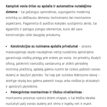
Kampinė vonia Orion su apdaila ir automatine nutekėjimo
sistema
– tai pažangus sprendimas, sujungiantis modernią
estetiką su didžiausiu dėmesiu techniniams bei montavimo
aspektams. Pagaminta iš aukštos kokybės sustiprinto akrilo, tai
ilgaamžis ir patogus įrangos elementas, kuris dėl savo
konstrukcijos siūlo daugybę privalumų.
Konstrukcijos su nuimama apdaila privalumai
– atskiro
maskuojamojo skydo naudojimas vietoj nuolatinio apmūrijimo
garantuoja visišką prieigą prie erdvės po vonia. Jei prireiktų išvalyti
sifoną, patikrinti vamzdžių sandarumą ar atlikti periodinę
techninę priežiūrą, apdailą galima nuimti be rizikos pažeisti vonios
dubenį ar daužyti plyteles. Tai taip pat suteikia išdėstymo laisvę –
ateityje skydą bus galima pakeisti nauju arba visiškai jo atsisakyti
ir apmūryti plytelėmis.
Palengvintas montavimas ir tikslus niveliavimas
–
montavimo procesas vyksta dviem etapais, o tai leidžia idealiai
nustatyti patį vonios dubenį ant rėmo ir kojelių net ir esant