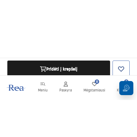
Pridėti į krepšelį
0
0
Meniu
Paskyra
Mėgstamiausi
Krepšelis
Naujienlaiškis
Sekite naujienas ir akcijas!