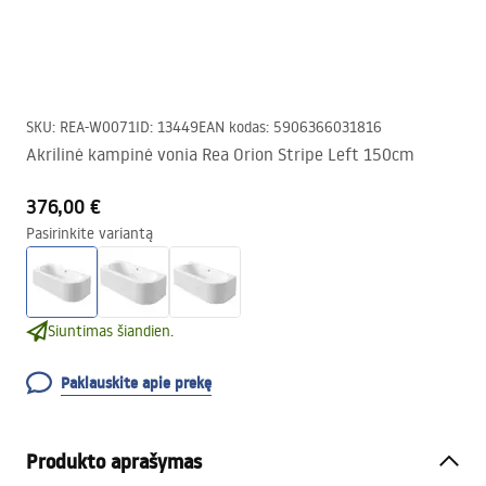
SKU
:
REA-W0071
ID
:
13449
EAN kodas
:
5906366031816
Akrilinė kampinė vonia Rea Orion Stripe Left 150cm
376,00 €
Pasirinkite variantą
Siuntimas šiandien.
Paklauskite apie prekę
Produkto aprašymas