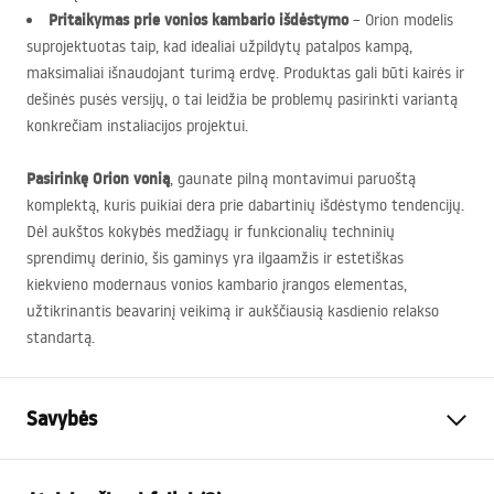
Pritaikymas prie vonios kambario išdėstymo
– Orion modelis
suprojektuotas taip, kad idealiai užpildytų patalpos kampą,
maksimaliai išnaudojant turimą erdvę. Produktas gali būti kairės ir
dešinės pusės versijų, o tai leidžia be problemų pasirinkti variantą
konkrečiam instaliacijos projektui.
Pasirinkę Orion vonią
, gaunate pilną montavimui paruoštą
komplektą, kuris puikiai dera prie dabartinių išdėstymo tendencijų.
Dėl aukštos kokybės medžiagų ir funkcionalių techninių
sprendimų derinio, šis gaminys yra ilgaamžis ir estetiškas
kiekvieno modernaus vonios kambario įrangos elementas,
užtikrinantis beavarinį veikimą ir aukščiausią kasdienio relakso
standartą.
Savybės
Vonios tipas
kampinis