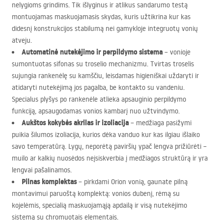
nelygioms grindims. Tik išlyginus ir atlikus sandarumo testą
montuojamas maskuojamasis skydas, kuris užtikrina kur kas
didesnį konstrukcijos stabilumą nei gamykloje integruotų vonių
atveju.
Automatinė nutekėjimo ir perpildymo sistema
– vonioje
sumontuotas sifonas su troselio mechanizmu. Tvirtas troselis
sujungia rankenėlę su kamščiu, leisdamas higieniškai uždaryti ir
atidaryti nutekėjimą jos pagalba, be kontakto su vandeniu.
Specialus plyšys po rankenėle atlieka apsauginio perpildymo
funkciją, apsaugodamas vonios kambarį nuo užtvindymo.
Aukštos kokybės akrilas ir izoliacija
– medžiaga pasižymi
puikia šilumos izoliacija, kurios dėka vanduo kur kas ilgiau išlaiko
savo temperatūrą. Lygų, neporėtą paviršių ypač lengva prižiūrėti –
muilo ar kalkių nuosėdos neįsiskverbia į medžiagos struktūrą ir yra
lengvai pašalinamos.
Pilnas komplektas
– pirkdami Orion vonią, gaunate pilną
montavimui paruoštą komplektą: vonios dubenį, rėmą su
kojelėmis, specialią maskuojamąją apdailą ir visą nutekėjimo
sistemą su chromuotais elementais.