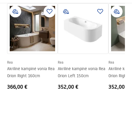
Medžiaga
Akrilas
Saugos informacija
Ilgis
1200
mm
WARUNKI_BEZPIECZENSTWA_WANNY.pdf
Plotis
700
mm
Aukštis
560
mm
Garantijos sąlygos
Montavimo pusė
Universalus
Warranty_Terms_and_Conditions_Bathtubs.pdf
Kamštis ir sifonas komplekte
Taip
Garantija
24 mėnesių
Rea
Rea
Rea
Surinkimo instrukcija
Akrilinė kampinė vonia Rea
Akrilinė kampinė vonia Rea
Akrilinė kam
Orion_160_170.pdf
Orion Right 160cm
Orion Left 150cm
Orion Right 
366,00 €
352,00 €
352,00 €