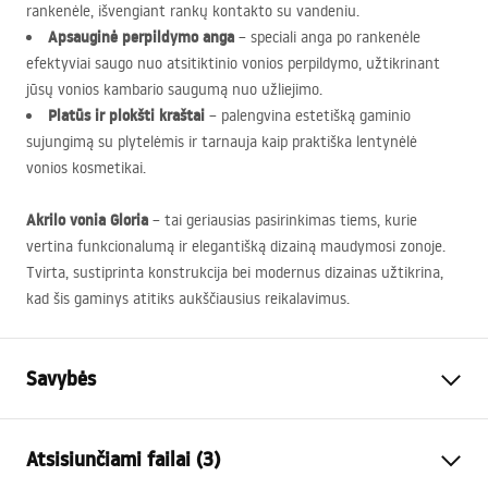
rankenėle, išvengiant rankų kontakto su vandeniu.
Apsauginė perpildymo anga
– speciali anga po rankenėle
efektyviai saugo nuo atsitiktinio vonios perpildymo, užtikrinant
jūsų vonios kambario saugumą nuo užliejimo.
Platūs ir plokšti kraštai
– palengvina estetišką gaminio
sujungimą su plytelėmis ir tarnauja kaip praktiška lentynėlė
vonios kosmetikai.
Akrilo vonia Gloria
– tai geriausias pasirinkimas tiems, kurie
vertina funkcionalumą ir elegantišką dizainą maudymosi zonoje.
Tvirta, sustiprinta konstrukcija bei modernus dizainas užtikrina,
kad šis gaminys atitiks aukščiausius reikalavimus.
Savybės
Vonios tipas
Įmontuojama
Atsisiunčiami failai (3)
Spalva
Balta