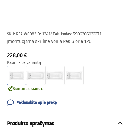
SKU
:
REA-W0083
ID
:
13414
EAN kodas
:
5906366032271
Įmontuojama akrilinė vonia Rea Gloria 120
228,00 €
Pasirinkite variantą
Siuntimas šiandien.
Paklauskite apie prekę
Produkto aprašymas