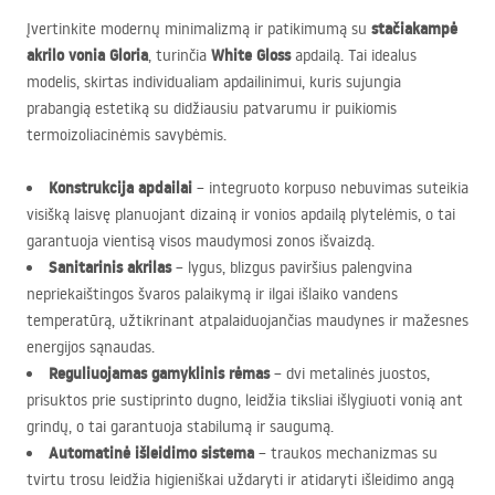
stačiakampė
Įvertinkite modernų minimalizmą ir patikimumą su
akrilo vonia Gloria
White Gloss
, turinčia
apdailą. Tai idealus
modelis, skirtas individualiam apdailinimui, kuris sujungia
prabangią estetiką su didžiausiu patvarumu ir puikiomis
termoizoliacinėmis savybėmis.
Konstrukcija apdailai
– integruoto korpuso nebuvimas suteikia
visišką laisvę planuojant dizainą ir vonios apdailą plytelėmis, o tai
garantuoja vientisą visos maudymosi zonos išvaizdą.
Sanitarinis akrilas
– lygus, blizgus paviršius palengvina
nepriekaištingos švaros palaikymą ir ilgai išlaiko vandens
temperatūrą, užtikrinant atpalaiduojančias maudynes ir mažesnes
energijos sąnaudas.
Reguliuojamas gamyklinis rėmas
– dvi metalinės juostos,
prisuktos prie sustiprinto dugno, leidžia tiksliai išlygiuoti vonią ant
grindų, o tai garantuoja stabilumą ir saugumą.
Automatinė išleidimo sistema
– traukos mechanizmas su
tvirtu trosu leidžia higieniškai uždaryti ir atidaryti išleidimo angą