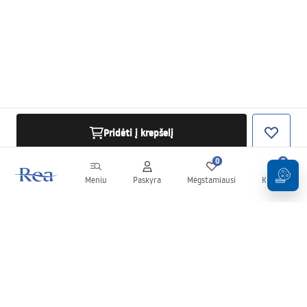
Pridėti į krepšelį
0
0
Meniu
Paskyra
Mėgstamiausi
Krepšelis
Naujienlaiškis
Sekite naujienas ir akcijas!