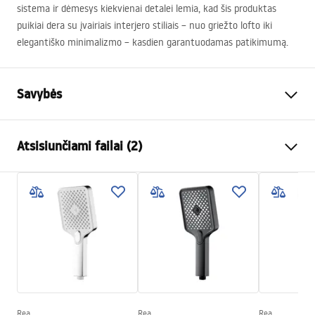
sistema ir dėmesys kiekvienai detalei lemia, kad šis produktas
puikiai dera su įvairiais interjero stiliais – nuo griežto lofto iki
elegantiško minimalizmo – kasdien garantuodamas patikimumą.
Savybės
Spalva
Titano
Atsisiunčiami failai (2)
Medžiaga
Plastikas, ABS
Montavimo būdas
Prisukamas
Pielęgnacja
Plotis
110
mm
Pielęgnacja.pdf
Aukštis
245
mm
Garantija
24 mėnesių
Garantijos sąlygos
Warranty_Terms_and_Conditions_Accessories_-_24.pdf
Rea
Rea
Rea