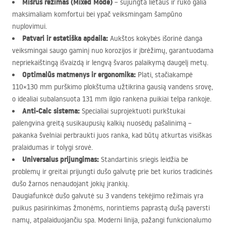
Mišrus režimas (Mixed Mode)
– sujungta lietaus ir rūko galia
maksimaliam komfortui bei ypač veiksmingam šampūno
nuplovimui.
Patvari ir estetiška apdaila:
Aukštos kokybės išorinė danga
veiksmingai saugo gaminį nuo korozijos ir įbrėžimų, garantuodama
nepriekaištingą išvaizdą ir lengvą švaros palaikymą daugelį metų.
Optimalūs matmenys ir ergonomika:
Plati, stačiakampė
110×130 mm purškimo plokštuma užtikrina gausią vandens srovę,
o idealiai subalansuota 131 mm ilgio rankena puikiai telpa rankoje.
Anti-Calc sistema:
Specialiai suprojektuoti purkštukai
palengvina greitą susikaupusių kalkių nuosėdų pašalinimą –
pakanka švelniai perbraukti juos ranka, kad būtų atkurtas visiškas
pralaidumas ir tolygi srovė.
Universalus prijungimas:
Standartinis sriegis leidžia be
problemų ir greitai prijungti dušo galvutę prie bet kurios tradicinės
dušo žarnos nenaudojant jokių įrankių.
Daugiafunkcė dušo galvutė su 3 vandens tekėjimo režimais yra
puikus pasirinkimas žmonėms, norintiems paprastą dušą paversti
namų, atpalaiduojančiu spa. Moderni linija, pažangi funkcionalumo