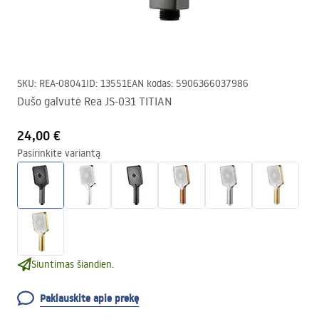
SKU
:
REA-08041
ID
:
13551
EAN kodas
:
5906366037986
Dušo galvutė Rea JS-031 TITIAN
24,00 €
Pasirinkite variantą
Siuntimas šiandien.
Paklauskite apie prekę