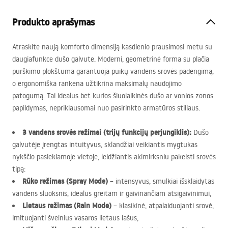
Produkto aprašymas
Atraskite naują komforto dimensiją kasdienio prausimosi metu su
daugiafunkce dušo galvute. Moderni, geometrinė forma su plačia
purškimo plokštuma garantuoja puikų vandens srovės padengimą,
o ergonomiška rankena užtikrina maksimalų naudojimo
patogumą. Tai idealus bet kurios šiuolaikinės dušo ar vonios zonos
papildymas, nepriklausomai nuo pasirinkto armatūros stiliaus.
3 vandens srovės režimai (trijų funkcijų perjungiklis):
Dušo
galvutėje įrengtas intuityvus, sklandžiai veikiantis mygtukas
nykščio pasiekiamoje vietoje, leidžiantis akimirksniu pakeisti srovės
tipą:
Rūko režimas (Spray Mode)
– intensyvus, smulkiai išsklaidytas
vandens sluoksnis, idealus greitam ir gaivinančiam atsigaivinimui,
Lietaus režimas (Rain Mode)
– klasikinė, atpalaiduojanti srovė,
imituojanti švelnius vasaros lietaus lašus,