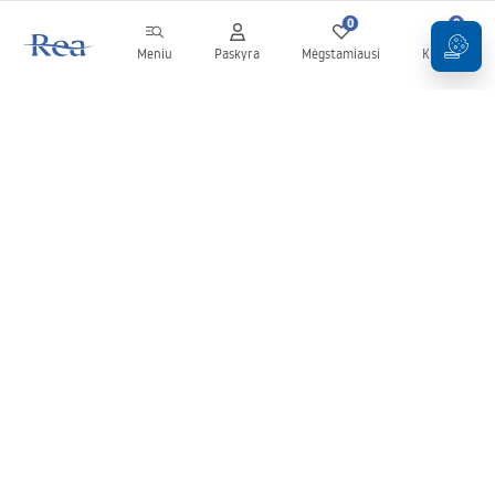
0
0
Meniu
Paskyra
Mėgstamiausi
Krepšelis
Naujienlaiškis
Sekite naujienas ir akcijas!
Prenumeruok
Įvesdami ir patvirtindami savo duomenis sutinkate gauti
naujienlaiškį pagal
Taisyklių
nuostatas.