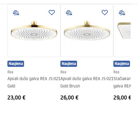
Montavimo būdas
Prisukamas
Pielęgnacja
Plotis
405
mm
Pielęgnacja.pdf
Aukštis
28
mm
Gylis
30
mm
Garantijos sąlygos
Garantija
24 mėnesių
Warranty_Terms_and_Conditions_Accessories_-_24.pdf
Naujiena
Naujiena
Naujiena
Rea
Rea
Rea
Apvali dušo galva REA JS-021
Apvali dušo galva REA JS-021
Stačiakampė 
Gold
Gold Brush
galva REA JS
Gold
23,00 €
26,00 €
29,00 €