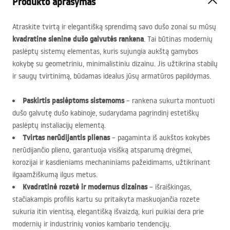
Produkto aprašymas
Atraskite tvirtą ir elegantišką sprendimą savo dušo zonai su mūsų
kvadratine sienine dušo galvutės rankena
. Tai būtinas modernių
paslėptų sistemų elementas, kuris sujungia aukštą gamybos
kokybę su geometriniu, minimalistiniu dizainu. Jis užtikrina stabilų
ir saugų tvirtinimą, būdamas idealus jūsų armatūros papildymas.
Paskirtis paslėptoms sistemoms
– rankena sukurta montuoti
dušo galvutę dušo kabinoje, sudarydama pagrindinį estetiškų
paslėptų instaliacijų elementą.
Tvirtas nerūdijantis plienas
– pagaminta iš aukštos kokybės
nerūdijančio plieno, garantuoja visišką atsparumą drėgmei,
korozijai ir kasdieniams mechaniniams pažeidimams, užtikrinant
ilgaamžiškumą ilgus metus.
Kvadratinė rozetė ir modernus dizainas
– išraiškingas,
stačiakampis profilis kartu su pritaikyta maskuojančia rozete
sukuria itin vientisą, elegantišką išvaizdą, kuri puikiai dera prie
modernių ir industrinių vonios kambario tendencijų.