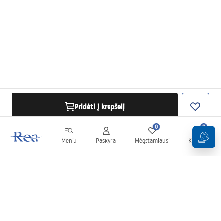
Pridėti į krepšelį
0
0
Meniu
Paskyra
Mėgstamiausi
Krepšelis
Naujienlaiškis
Sekite naujienas ir akcijas!