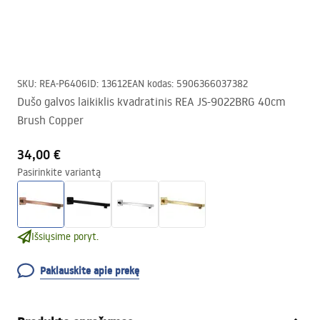
SKU
:
REA-P6406
ID
:
13612
EAN kodas
:
5906366037382
Dušo galvos laikiklis kvadratinis REA JS-9022BRG 40cm
Brush Copper
34,00 €
Pasirinkite variantą
Išsiųsime poryt.
Paklauskite apie prekę