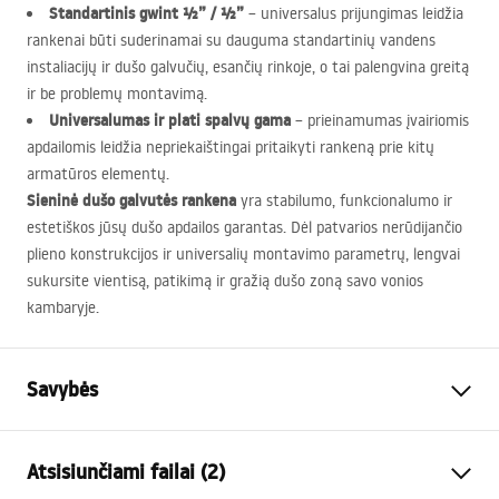
Standartinis gwint ½” / ½”
– universalus prijungimas leidžia
rankenai būti suderinamai su dauguma standartinių vandens
instaliacijų ir dušo galvučių, esančių rinkoje, o tai palengvina greitą
ir be problemų montavimą.
Universalumas ir plati spalvų gama
– prieinamumas įvairiomis
apdailomis leidžia nepriekaištingai pritaikyti rankeną prie kitų
armatūros elementų.
Sieninė dušo galvutės rankena
yra stabilumo, funkcionalumo ir
estetiškos jūsų dušo apdailos garantas. Dėl patvarios nerūdijančio
plieno konstrukcijos ir universalių montavimo parametrų, lengvai
sukursite vientisą, patikimą ir gražią dušo zoną savo vonios
kambaryje.
Savybės
Spalva
Šlifuotas varis
Atsisiunčiami failai (2)
Medžiaga
Nerūdijantis plienas