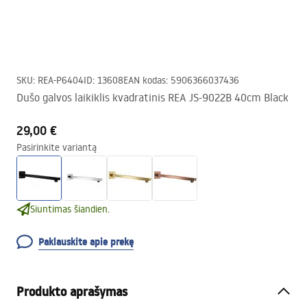
SKU
:
REA-P6404
ID
:
13608
EAN kodas
:
5906366037436
Dušo galvos laikiklis kvadratinis REA JS-9022B 40cm Black
29,00 €
Pasirinkite variantą
Siuntimas šiandien.
Paklauskite apie prekę
Produkto aprašymas