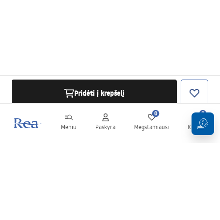
Pridėti į krepšelį
0
0
Meniu
Paskyra
Mėgstamiausi
Krepšelis
Naujienlaiškis
Sekite naujienas ir akcijas!