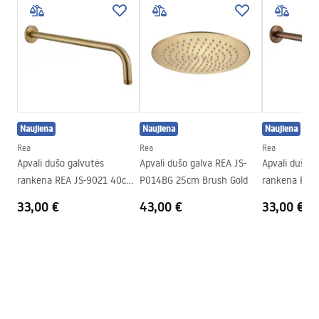
Pielęgnacja
Plotis
405
mm
Pielęgnacja.pdf
Aukštis
28
mm
Gylis
30
mm
Garantijos sąlygos
Garantija
24 mėnesių
Warranty_Terms_and_Conditions_Accessories_-_24.pdf
Naujiena
Naujiena
Naujiena
Rea
Rea
Rea
Apvali dušo galvutės
Apvali dušo galva REA JS-
Apvali dušo g
rankena REA JS-9021 40cm
P014BG 25cm Brush Gold
rankena REA
Brush gold
Brush copper
33,00 €
43,00 €
33,00 €