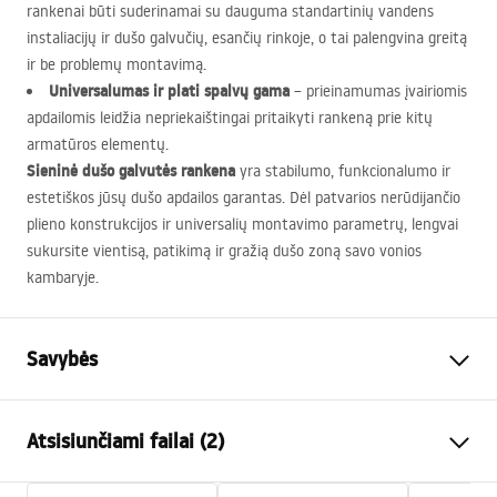
rankenai būti suderinamai su dauguma standartinių vandens
instaliacijų ir dušo galvučių, esančių rinkoje, o tai palengvina greitą
ir be problemų montavimą.
Universalumas ir plati spalvų gama
– prieinamumas įvairiomis
apdailomis leidžia nepriekaištingai pritaikyti rankeną prie kitų
armatūros elementų.
Sieninė dušo galvutės rankena
yra stabilumo, funkcionalumo ir
estetiškos jūsų dušo apdailos garantas. Dėl patvarios nerūdijančio
plieno konstrukcijos ir universalių montavimo parametrų, lengvai
sukursite vientisą, patikimą ir gražią dušo zoną savo vonios
kambaryje.
Savybės
Spalva
Juoda
Atsisiunčiami failai (2)
Medžiaga
Nerūdijantis plienas
Montavimo būdas
Prisukamas