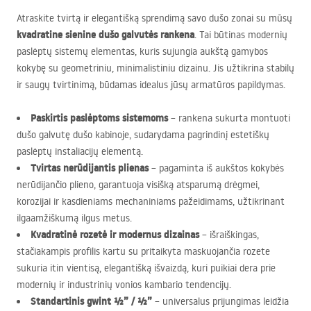
Atraskite tvirtą ir elegantišką sprendimą savo dušo zonai su mūsų
kvadratine sienine dušo galvutės rankena
. Tai būtinas modernių
paslėptų sistemų elementas, kuris sujungia aukštą gamybos
kokybę su geometriniu, minimalistiniu dizainu. Jis užtikrina stabilų
ir saugų tvirtinimą, būdamas idealus jūsų armatūros papildymas.
Paskirtis paslėptoms sistemoms
– rankena sukurta montuoti
dušo galvutę dušo kabinoje, sudarydama pagrindinį estetiškų
paslėptų instaliacijų elementą.
Tvirtas nerūdijantis plienas
– pagaminta iš aukštos kokybės
nerūdijančio plieno, garantuoja visišką atsparumą drėgmei,
korozijai ir kasdieniams mechaniniams pažeidimams, užtikrinant
ilgaamžiškumą ilgus metus.
Kvadratinė rozetė ir modernus dizainas
– išraiškingas,
stačiakampis profilis kartu su pritaikyta maskuojančia rozete
sukuria itin vientisą, elegantišką išvaizdą, kuri puikiai dera prie
modernių ir industrinių vonios kambario tendencijų.
Standartinis gwint ½” / ½”
– universalus prijungimas leidžia