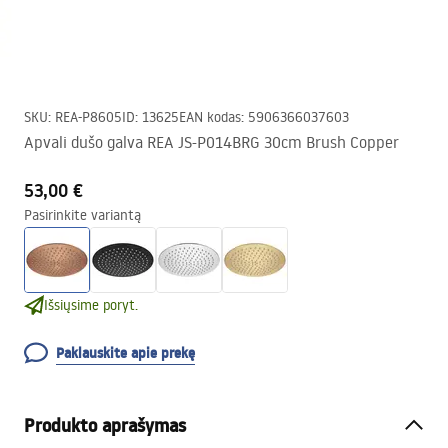
SKU
:
REA-P8605
ID
:
13625
EAN kodas
:
5906366037603
Apvali dušo galva REA JS-P014BRG 30cm Brush Copper
53,00 €
Pasirinkite variantą
Išsiųsime poryt.
Paklauskite apie prekę
Produkto aprašymas