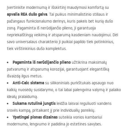
Įvertinkite modernumą ir išskirtinį maudymosi komfortą su
apvalia
REA
dušo galva
. Tai puikus minimalistinio stiliaus ir
pažangaus funkcionalumo derinys, kuris pakeis bet kurią dušo
zoną. Pagaminta iš nerūdijančio plieno, ji garantuoja
nepriekaištingą veikimą ir atsparumą kasdieniam naudojimui. Dėl
savo universalaus charakterio ji puikiai papildo tiek potinkinius,
tiek virštinkinius dušo komplektus.
Pagaminta iš nerūdijančio plieno
užtikrina maksimalų
patvarumą ir atsparumą korozijai, garantuojant elegantišką
išvaizdą ilgus metus.
Anti-Calc sistema
su silikoniniais purkštukais apsaugo nuo
kalkių nuosėdų susidarymo, o tai labai palengvina valymą ir palaiko
idealų pralaidumą.
Sukama rutulinė jungtis
leidžia laisvai reguliuoti vandens
srovės kampą, pritaikant jį prie individualių poreikių.
Ypatingai plonas dizainas
suteikia vonios kambariui
modernumo, lengvumo ir padidina jo estetines savybes.