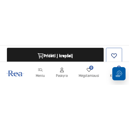
Pridėti į krepšelį
0
0
Meniu
Paskyra
Mėgstamiausi
Krepšelis
Naujienlaiškis
Sekite naujienas ir akcijas!