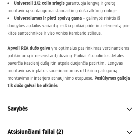
Universali 1/2 colio sriegis
garantuoja lengvą ir greitą
montavimą su dauguma standartinių dušo alkūnių rinkoje.
Universalumas ir plati spalvų gama
– galimybė rinktis iš
daugybės apdailos variantų leidžia puikiai priderinti elementą prie
kitos santechnikos ir viso vonios kambario stiliaus.
Apvali
REA
dušo galva
yra optimalus pasirinkimas vertinantiems
patikimumą ir nesenstantį dizainą. Puikiai ištobulintos detalės
paverčia kasdienį dušą itin atpalaiduojančia patirtimi. Lengvas
montavimas ir platus suderinamumas užtikrina patogumą
Pasiūlymas galioja
montavimo ir interjero atnaujinimo etapuose.
tik dušo galvai be alkūnės
.
Savybės
Spalva
Šlifuotas varis
Atsisiunčiami failai (2)
Medžiaga
Nerūdijantis plienas