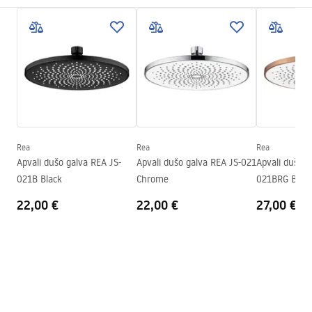
Montavimo būdas
Prisukamas
Pielęgnacja
Plotis
300
mm
Pielęgnacja.pdf
Aukštis
2
mm
Gylis
300
mm
Garantijos sąlygos
Garantija
24 mėnesių
Warranty_Terms_and_Conditions_Accessories_-_24.pdf
Rea
Rea
Rea
Apvali dušo galva REA JS-
Apvali dušo galva REA JS-021
Apvali dušo g
021B Black
Chrome
021BRG Brus
22,00 €
22,00 €
27,00 €