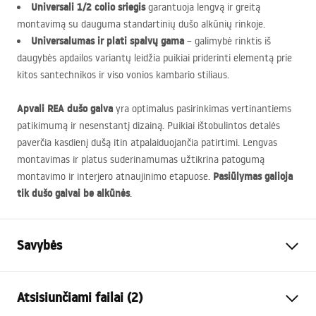
Universali 1/2 colio sriegis
garantuoja lengvą ir greitą
montavimą su dauguma standartinių dušo alkūnių rinkoje.
Universalumas ir plati spalvų gama
– galimybė rinktis iš
daugybės apdailos variantų leidžia puikiai priderinti elementą prie
kitos santechnikos ir viso vonios kambario stiliaus.
Apvali
REA
dušo galva
yra optimalus pasirinkimas vertinantiems
patikimumą ir nesenstantį dizainą. Puikiai ištobulintos detalės
paverčia kasdienį dušą itin atpalaiduojančia patirtimi. Lengvas
montavimas ir platus suderinamumas užtikrina patogumą
Pasiūlymas galioja
montavimo ir interjero atnaujinimo etapuose.
tik dušo galvai be alkūnės
.
Savybės
Spalva
Juoda
Atsisiunčiami failai (2)
Medžiaga
Nerūdijantis plienas