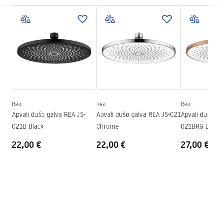
Montavimo būdas
Prisukamas
Pielęgnacja
Plotis
300
mm
Pielęgnacja.pdf
Aukštis
2
mm
Gylis
300
mm
Garantijos sąlygos
Garantija
24 mėnesių
Warranty_Terms_and_Conditions_Accessories_-_24.pdf
Rea
Rea
Rea
Apvali dušo galva REA JS-
Apvali dušo galva REA JS-021
Apvali dušo g
021B Black
Chrome
021BRG Brus
22,00 €
22,00 €
27,00 €