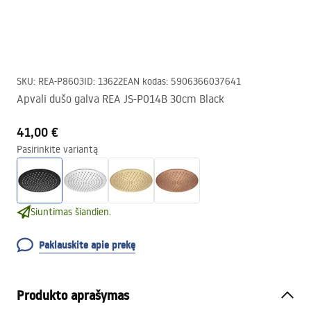
SKU
:
REA-P8603
ID
:
13622
EAN kodas
:
5906366037641
Apvali dušo galva REA JS-P014B 30cm Black
41,00 €
Pasirinkite variantą
Siuntimas šiandien.
Paklauskite apie prekę
Produkto aprašymas