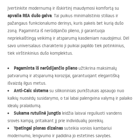
Įvertinkite modernumą ir išskirtinį maudymosi komfortą su
apvalia
REA
dušo galva
. Tai puikus minimalistinio stiliaus ir
pažangaus funkcionalumo derinys, kuris pakeis bet kurią dušo
zoną. Pagaminta iš nerūdijančio plieno, ji garantuoja
nepriekaištingą veikimą ir atsparumą kasdieniam naudojimui. Dėl
savo universalaus charakterio ji puikiai papildo tiek potinkinius,
tiek virštinkinius dušo komplektus.
Pagaminta iš nerūdijančio plieno
užtikrina maksimalų
patvarumą ir atsparumą korozijai, garantuojant elegantišką
išvaizdą ilgus metus.
Anti-Calc sistema
su silikoniniais purkštukais apsaugo nuo
kalkių nuosėdų susidarymo, o tai labai palengvina valymą ir palaiko
idealų pralaidumą.
Sukama rutulinė jungtis
leidžia laisvai reguliuoti vandens
srovės kampą, pritaikant jį prie individualių poreikių.
Ypatingai plonas dizainas
suteikia vonios kambariui
modernumo, lengvumo ir padidina jo estetines savybes.