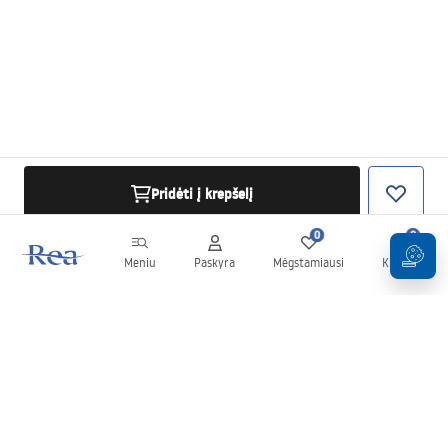
Pridėti į krepšelį
0
0
Meniu
Paskyra
Mėgstamiausi
Krepšelis
Naujienlaiškis
Sekite naujienas ir akcijas!