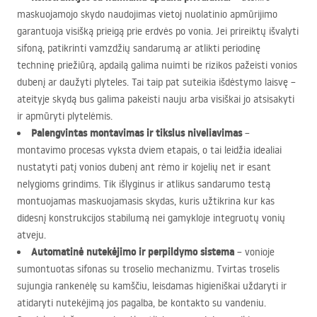
maskuojamojo skydo naudojimas vietoj nuolatinio apmūrijimo
garantuoja visišką prieigą prie erdvės po vonia. Jei prireiktų išvalyti
sifoną, patikrinti vamzdžių sandarumą ar atlikti periodinę
techninę priežiūrą, apdailą galima nuimti be rizikos pažeisti vonios
dubenį ar daužyti plyteles. Tai taip pat suteikia išdėstymo laisvę –
ateityje skydą bus galima pakeisti nauju arba visiškai jo atsisakyti
ir apmūryti plytelėmis.
Palengvintas montavimas ir tikslus niveliavimas
–
montavimo procesas vyksta dviem etapais, o tai leidžia idealiai
nustatyti patį vonios dubenį ant rėmo ir kojelių net ir esant
nelygioms grindims. Tik išlyginus ir atlikus sandarumo testą
montuojamas maskuojamasis skydas, kuris užtikrina kur kas
didesnį konstrukcijos stabilumą nei gamykloje integruotų vonių
atveju.
Automatinė nutekėjimo ir perpildymo sistema
– vonioje
sumontuotas sifonas su troselio mechanizmu. Tvirtas troselis
sujungia rankenėlę su kamščiu, leisdamas higieniškai uždaryti ir
atidaryti nutekėjimą jos pagalba, be kontakto su vandeniu.