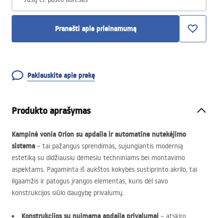
Pranešti apie prieinamumą
Paklauskite apie prekę
Produkto aprašymas
Kampinė vonia Orion su apdaila ir automatine nutekėjimo
sistema
– tai pažangus sprendimas, sujungiantis modernią
estetiką su didžiausiu dėmesiu techniniams bei montavimo
aspektams. Pagaminta iš aukštos kokybės sustiprinto akrilo, tai
ilgaamžis ir patogus įrangos elementas, kuris dėl savo
konstrukcijos siūlo daugybę privalumų.
Konstrukcijos su nuimama apdaila privalumai
– atskiro