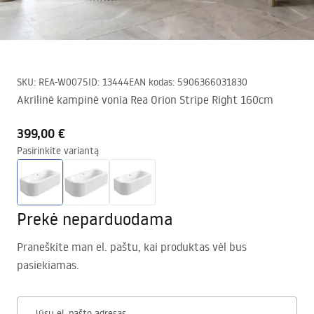
SKU
:
REA-W0075
ID
:
13444
EAN kodas
:
5906366031830
Akrilinė kampinė vonia Rea Orion Stripe Right 160cm
399,00 €
Pasirinkite variantą
Prekė neparduodama
Praneškite man el. paštu, kai produktas vėl bus
pasiekiamas.
Jūsų el. pašto adresas