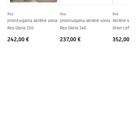
Kamštis ir sifonas komplekte
Taip
Garantija
24 mėnesių
Rea
Rea
Rea
Surinkimo instrukcija
Įmontuojama akrilinė vonia
Įmontuojama akrilinė vonia
Akrilinė kam
Orion_160_170.pdf
Rea Gloria 150
Rea Gloria 140
Orion Left 1
242,00 €
237,00 €
352,00 €