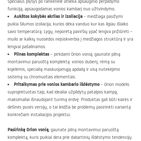
Specialus plyšys po rankenėle atlieka apsauginio perpildymo
funkciją, apsaugodamas vonios kambarį nuo užtvindymo.
Aukštos kokybės akrilas ir izoliacija
– medžiaga pasižymi
puikia šilumos izoliacija, kurios dėka vanduo kur kas ilgiau išlaiko
savo temperatūrą. Lygų, neporėtą paviršių ypač lengva prižiūrėti –
muilo ar kalkių nuosėdos neįsiskverbia į medžiagos struktūrą ir yra
lengvai pašalinamos.
Pilnas komplektas
– pirkdami Orion vonią, gaunate pilną
montavimui paruoštą komplektą: vonios dubenį, rėmą su
kojelėmis, specialią maskuojamąją apdailą ir visą nutekėjimo
sistemą su chromuotais elementais.
Pritaikymas prie vonios kambario išdėstymo
– Orion modelis
suprojektuotas taip, kad idealiai užpildytų patalpos kampą,
maksimaliai išnaudojant turimą erdvę. Produktas gali būti kairės ir
dešinės pusės versijų, o tai leidžia be problemų pasirinkti variantą
konkrečiam instaliacijos projektui.
Pasirinkę Orion vonią
, gaunate pilną montavimui paruoštą
komplektą, kuris puikiai dera prie dabartinių išdėstymo tendencijų.