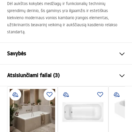
Dėl aukštos kokybės medžiagų ir funkcionalių techninių
sprendimų derinio, šis gaminys yra ilgaamžis ir estetiškas
kiekvieno modernaus vonios kambario įrangos elementas,
užtikrinantis beavarinį veikimą ir aukščiausią kasdienio relakso
standartą.
Savybės
Vonios tipas
kampinis
Atsisiunčiami failai (3)
Spalva
Balta
Medžiaga
Akrilas
Saugos informacija
Ilgis
1595
mm
WARUNKI_BEZPIECZENSTWA_WANNY.pdf
Plotis
750
mm
Aukštis
560
mm
Garantijos sąlygos
Montavimo pusė
Dešinė
Warranty_Terms_and_Conditions_Bathtubs.pdf