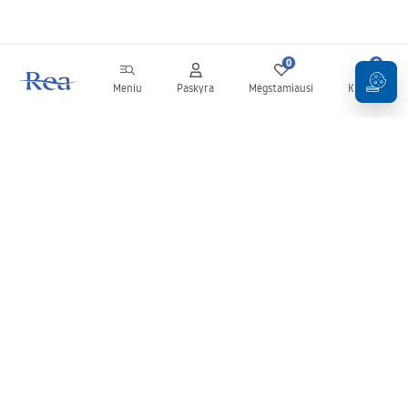
0
0
Meniu
Paskyra
Mėgstamiausi
Krepšelis
Naujienlaiškis
Sekite naujienas ir akcijas!
Prenumeruok
Įvesdami ir patvirtindami savo duomenis sutinkate gauti
naujienlaiškį pagal
Taisyklių
nuostatas.