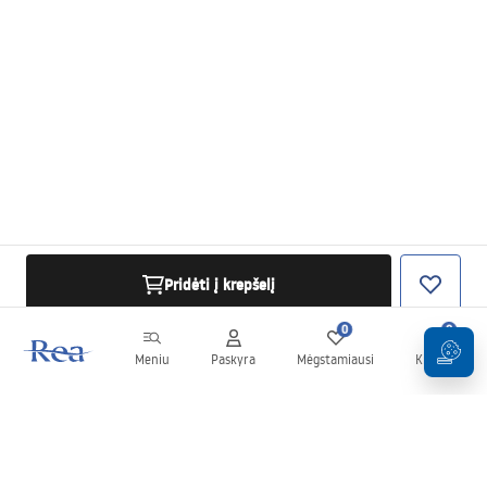
Pridėti į krepšelį
0
0
Meniu
Paskyra
Mėgstamiausi
Krepšelis
Naujienlaiškis