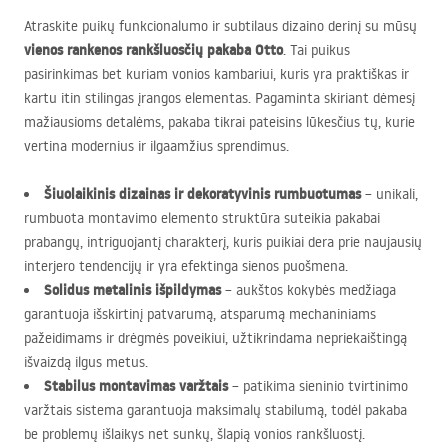
Atraskite puikų funkcionalumo ir subtilaus dizaino derinį su mūsų
vienos rankenos rankšluosčių pakaba Otto
. Tai puikus
pasirinkimas bet kuriam vonios kambariui, kuris yra praktiškas ir
kartu itin stilingas įrangos elementas. Pagaminta skiriant dėmesį
mažiausioms detalėms, pakaba tikrai pateisins lūkesčius tų, kurie
vertina modernius ir ilgaamžius sprendimus.
Šiuolaikinis dizainas ir dekoratyvinis rumbuotumas
– unikali,
rumbuota montavimo elemento struktūra suteikia pakabai
prabangų, intriguojantį charakterį, kuris puikiai dera prie naujausių
interjero tendencijų ir yra efektinga sienos puošmena.
Solidus metalinis išpildymas
– aukštos kokybės medžiaga
garantuoja išskirtinį patvarumą, atsparumą mechaniniams
pažeidimams ir drėgmės poveikiui, užtikrindama nepriekaištingą
išvaizdą ilgus metus.
Stabilus montavimas varžtais
– patikima sieninio tvirtinimo
varžtais sistema garantuoja maksimalų stabilumą, todėl pakaba
be problemų išlaikys net sunkų, šlapią vonios rankšluostį.