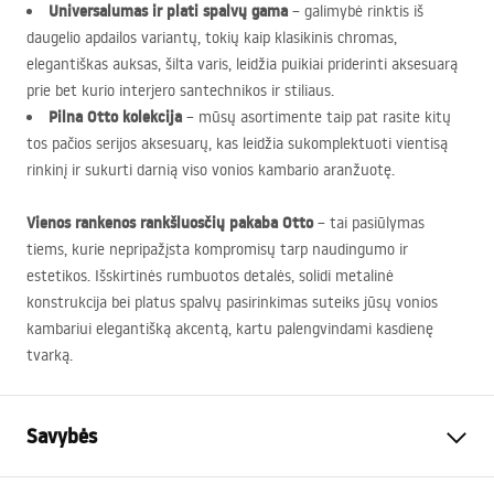
Universalumas ir plati spalvų gama
– galimybė rinktis iš
daugelio apdailos variantų, tokių kaip klasikinis chromas,
elegantiškas auksas, šilta varis, leidžia puikiai priderinti aksesuarą
prie bet kurio interjero santechnikos ir stiliaus.
Pilna Otto kolekcija
– mūsų asortimente taip pat rasite kitų
tos pačios serijos aksesuarų, kas leidžia sukomplektuoti vientisą
rinkinį ir sukurti darnią viso vonios kambario aranžuotę.
Vienos rankenos rankšluosčių pakaba Otto
– tai pasiūlymas
tiems, kurie nepripažįsta kompromisų tarp naudingumo ir
estetikos. Išskirtinės rumbuotos detalės, solidi metalinė
konstrukcija bei platus spalvų pasirinkimas suteiks jūsų vonios
kambariui elegantišką akcentą, kartu palengvindami kasdienę
tvarką.
Savybės