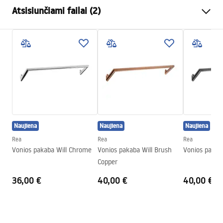
Spalva
Šlifuotas varis
Atsisiunčiami failai (2)
Medžiaga
Metalas
Montavimo būdas
Prisukamas
Garantijos sąlygos
Plotis
265
mm
Warranty_Terms_and_Conditions_Accessories_-_24.pdf
Aukštis
95
mm
Gylis
70
mm
Saugos informacija
Serija
Otto
Safety_Information_Accessories.pdf
Garantija
24 mėnesių
Naujiena
Naujiena
Naujiena
Rea
Rea
Rea
Vonios pakaba Will Chrome
Vonios pakaba Will Brush
Vonios pakaba
Copper
36,00 €
40,00 €
40,00 €