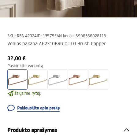
SKU
:
REA-42024
ID
:
13575
EAN kodas
:
5906366028113
Vonios pakaba A62310BRG OTTO Brush Copper
32,00 €
Pasirinkite variantą
Išsiųsime rytoj.
Paklauskite apie prekę
Produkto aprašymas