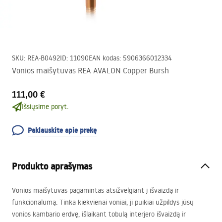
SKU
:
REA-B0492
ID
:
11090
EAN kodas
:
5906366012334
Vonios maišytuvas REA AVALON Copper Bursh
111,00 €
Išsiųsime poryt.
Paklauskite apie prekę
Produkto aprašymas
Vonios maišytuvas pagamintas atsižvelgiant į išvaizdą ir
funkcionalumą. Tinka kiekvienai voniai, ji puikiai užpildys jūsų
vonios kambario erdvę, išlaikant tobulą interjero išvaizdą ir