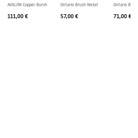
AVALON Copper Bursh
Ontario Brush Nickel
Ontario Brus
Garantija
5 lat
111,00 €
57,00 €
71,00 €