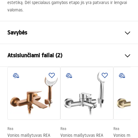
estetiką. Dėl specialaus gamybos etapo jis yra patvarus ir lengvai
valomas.
Savybės
Baterijos Tipas
vonios
Atsisiunčiami failai (2)
Montavimo būdas
Sieninė
Spalva
Šlifuotas varis
Surinkimo instrukcijos
Snapelio tipas
Fiksuota
Faucet.pdf
Medžiaga
Žalvaris, ABS
Snapelio diapazonas
160
mm
Garantijos sąlygos
Aukštis
115
mm
Warranty_Terms_and_Conditions_Faucets_-_5.pdf
Dengimo technologija
PVD
Ryšio skersmuo
1/2 colio
Rea
Rea
Rea
Vonios maišytuvas REA
Vonios maišytuvas REA
Vonios maišy
Jungčių atstumas
150
mm