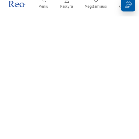
Meniu
Paskyra
Mėgstamiausi
Krepšelis
Naujienlaiškis
Sekite naujienas ir akcijas!
Prenumeruok
Įvesdami ir patvirtindami savo duomenis sutinkate gauti
naujienlaiškį pagal
Taisyklių
nuostatas.