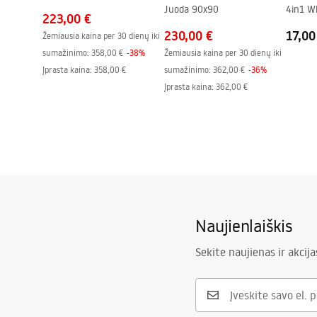
Juoda 90x90
4in1 W
223,00 €
230,00 €
17,00
Žemiausia kaina per 30 dienų iki
sumažinimo:
358,00 €
-
38
%
Žemiausia kaina per 30 dienų iki
Įprasta kaina
:
358,00 €
sumažinimo:
362,00 €
-
36
%
Įprasta kaina
:
362,00 €
Naujienlaiškis
Sekite naujienas ir akcija