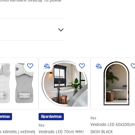
nios kambario išvaizdą. Jis puikiai
las, Metalas
avimas
Išpardavimas
Rea
Veidrodis LED 60x100cm
Rea
s kilimėlis į vežimėlį
Veidrodis LED 70cm MMJ
DASH BLACK