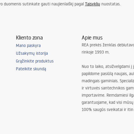
vo duomenis sutinkate gauti naujienlaiškį pagal
Taisyklių
nuostatas.
Kliento zona
Apie mus
REA prekės ženklas debiutavo
Mano paskyra
rinkoje 1993 m.
Užsakymų istorija
Grąžinkite produktus
Nuo to laiko, atsižvelgdami į 
Pateikite skundą
papildome pasiūlą naujais, au
madingais gaminiais. Special
ir virtuvės santechnikos gam
importavime. Remdamiesi ilg
garantuojame, kad visi mūsų
100% saugūs sveikatai ir itin