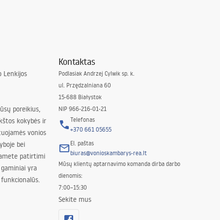
Kontaktas
 Lenkijos
Podlasiak Andrzej Cylwik sp. k.
ul. Przędzalniana 60
15-688 Białystok
jūsų poreikius,
NIP 966-216-01-21
Telefonas
kštos kokybės ir
+370 661 05655
izuojamės vonios
El. paštas
yboje bei
biuras@vonioskambarys-rea.lt
amete patirtimi
Mūsų klientų aptarnavimo komanda dirba darbo
 gaminiai yra
dienomis:
 funkcionalūs.
7:00–15:30
Sekite mus