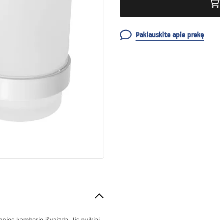
Paklauskite apie prekę