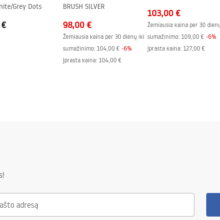
hite/Grey Dots
BRUSH SILVER
103,00 €
 €
98,00 €
Žemiausia kaina per 30 dienų
Žemiausia kaina per 30 dienų iki
sumažinimo:
109,00 €
-
6
%
sumažinimo:
104,00 €
-
6
%
Įprasta kaina
:
127,00 €
Įprasta kaina
:
104,00 €
s!