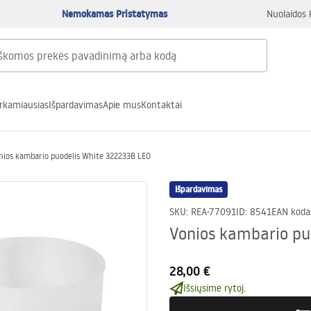
Nemokamas Pristatymas
Nuolaidos 
rkamiausias
Išpardavimas
Apie mus
Kontaktai
nios kambario puodelis White 322233B LEO
Išpardavimas
SKU
:
REA-77091
ID
:
8541
EAN koda
Vonios kambario pu
28,00 €
Išsiųsime rytoj.