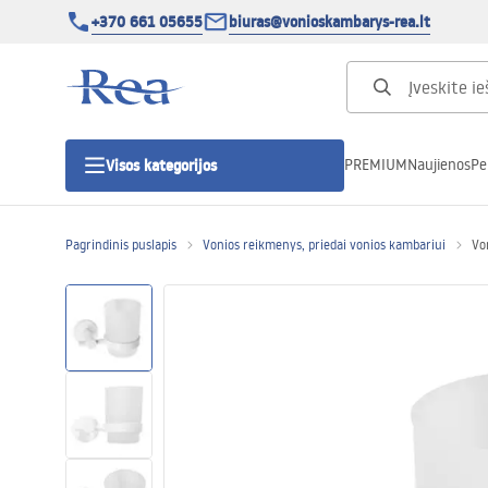
+370 661 05655
biuras@vonioskambarys-rea.lt
PREMIUM
Naujienos
Pe
Visos kategorijos
Pagrindinis puslapis
Vonios reikmenys, priedai vonios kambariui
Vo
Dušo kabinos
Dušo durys
Vonios dušo padėklai
Linijiniai dušo kanalai