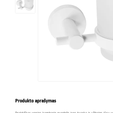
Tualetai
Praustuvas
Vonios ir ekranai
Vonios maišytuvai
Vonios dušai
Virtuvė
Vonios aksesuarai ir baldai
Produkto aprašymas