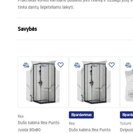
Praktiškas vonios kambario puodelis įves tvarką ir užbaigs jūsų vo
tinka dantų šepetėliams laikyti.
Savybės
Spalva
Balta
Medžiaga
Matinis stik
Montavimo būdas
Prisukamas
Plotis
115
mm
Aukštis
95
mm
Gylis
100
mm
Serija
Leo
Garantija
24 mėnesių
Išpardavimas
Išpard
Rea
Dušo kabina Rea Punto
Rea
Tutumi
Juoda 80x80
Dušo kabina Rea Punto
Dvipusi