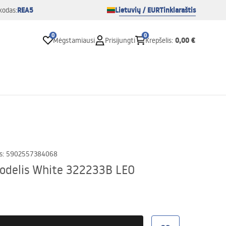
REA5
Lietuvių / EUR
Tinklaraštis
kodas:
0
0
0,00 €
Mėgstamiausi
Prisijungti
Krepšelis
:
s
:
5902557384068
odelis White 322233B LEO