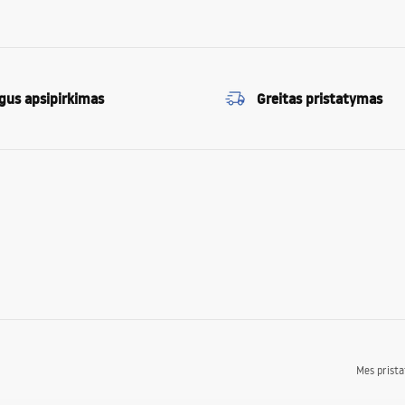
gus apsipirkimas
Greitas pristatymas
Mes prist