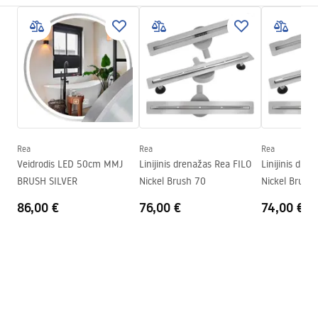
Drenažo ilgis (cm)
70
Surinkimo instrukcijos
Drenavimo medžiaga
AISI 304 nerūdijantis plienas
LINEAR-3.pdf
Spalva
Šlifuotas plienas
Viršelio tipas
vienpusis su raštu
Saugos informacija
Talpa
0,45 l/s
WARUNKI BEZPIECZENSTWA ODPŁYWY.pdf
Lukštas
Nano Flex
Garantija
Plieninei konstrukcijai – 120
Rea
Rea
Rea
mėn., kitiems elementams –
Veidrodis LED 50cm MMJ
Linijinis drenažas Rea FILO
Linijinis dre
24 mėn
BRUSH SILVER
Nickel Brush 70
Nickel Brush
86,00 €
76,00 €
74,00 €