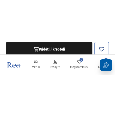
Pridėti į krepšelį
0
0
Meniu
Paskyra
Mėgstamiausi
Krepšelis
Naujienlaiškis
Sekite naujienas ir akcijas!