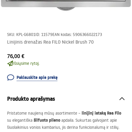
SKU
:
KPL-G6801
ID
:
11579
EAN kodas
:
5906366022173
Linijinis drenažas Rea FILO Nickel Brush 70
76,00 €
Išsiųsime rytoj.
Paklauskite apie prekę
Produkto aprašymas
linijinį lataką Rea Filo
Pristatome naujieną mūsų asortimente –
šlifuoto plieno
su elegantiška
apdaila. Sukurtas galvojant apie
šiuolaikinius vonios kambarius, jis derina funkcionalumą ir stilių.