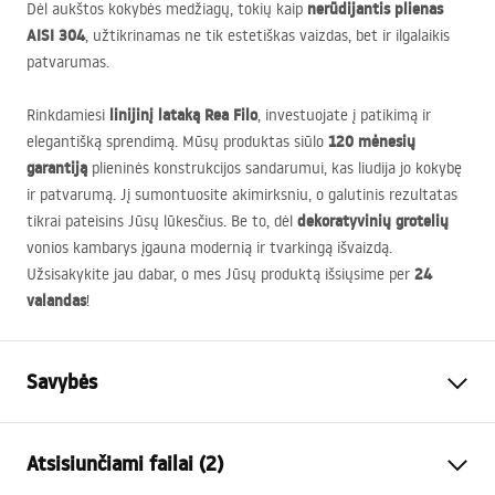
nerūdijantis plienas
Dėl aukštos kokybės medžiagų, tokių kaip
AISI
304
, užtikrinamas ne tik estetiškas vaizdas, bet ir ilgalaikis
patvarumas.
linijinį lataką Rea Filo
Rinkdamiesi
, investuojate į patikimą ir
120 mėnesių
elegantišką sprendimą. Mūsų produktas siūlo
garantiją
plieninės konstrukcijos sandarumui, kas liudija jo kokybę
ir patvarumą. Jį sumontuosite akimirksniu, o galutinis rezultatas
dekoratyvinių grotelių
tikrai pateisins Jūsų lūkesčius. Be to, dėl
vonios kambarys įgauna modernią ir tvarkingą išvaizdą.
24
Užsisakykite jau dabar, o mes Jūsų produktą išsiųsime per
valandas
!
Savybės
Drenažo tipas
Lieknas
Atsisiunčiami failai (2)
Sifono tipas
360 ° pasukamas