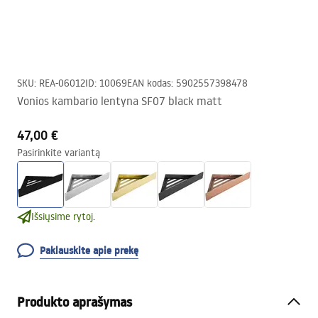
SKU
:
REA-06012
ID
:
10069
EAN kodas
:
5902557398478
Vonios kambario lentyna SF07 black matt
47,00 €
Pasirinkite variantą
Išsiųsime rytoj.
Paklauskite apie prekę
Produkto aprašymas