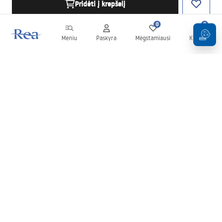
Pridėti į krepšelį
0
0
Meniu
Paskyra
Mėgstamiausi
Krepšelis
Naujienlaiškis
Sekite naujienas ir akcijas!
Prenumeruok
Įvesdami ir patvirtindami savo duomenis sutinkate gauti
naujienlaiškį pagal
Taisyklių
nuostatas.