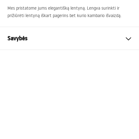
Mes pristatome jums elegantišką lentyną. Lengva surinkti ir
prižiūrėti lentyną iškart pagerins bet kurio kambario išvaizdą.
Savybės
Spalva
Juoda
Medžiaga
Nerūdijantis plienas
Montavimo būdas
Prisukamas
Plotis
285
mm
Aukštis
40
mm
Gylis
145
mm
Garantija
24 mėnesių