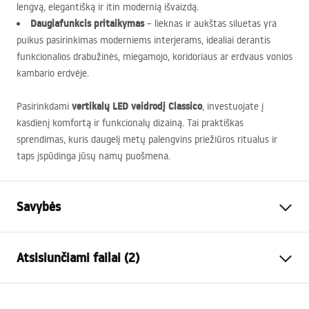
lengvą, elegantišką ir itin modernią išvaizdą.
Daugiafunkcis pritaikymas
– lieknas ir aukštas siluetas yra
puikus pasirinkimas moderniems interjerams, idealiai derantis
funkcionalios drabužinės, miegamojo, koridoriaus ar erdvaus vonios
kambario erdvėje.
vertikalų
LED
veidrodį Classico
Pasirinkdami
, investuojate į
kasdienį komfortą ir funkcionalų dizainą. Tai praktiškas
sprendimas, kuris daugelį metų palengvins priežiūros ritualus ir
taps įspūdinga jūsų namų puošmena.
Savybės
Aukštis
1700
mm
Atsisiunčiami failai (2)
Plotis
600
mm
Gylis
20
mm
manual mirror led