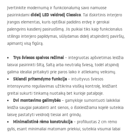
Įvertinkite modernumą ir funkcionalumą savo namuose
didelį
LED
veidrodį Classico
pasirinkdami
. Tai išskirtinis interjero
įrangos elementas, kuris optiškai padidins erdvę ir gerokai
palengvins kasdienį pasiruošimą. Jis puikiai tiks kaip funkcionalus
stilingo interjero papildymas, siūlydamas didelį atspindintį paviršių,
apimantį visą figūrą.
Trys šviesos spalvos režimai
– integruotas apšvietimas leidžia
laisvai pasirinkti šiltą, šaltą arba neutralią šviesą, todėl atspindį
galima idealiai pritaikyti prie paros laiko ir atliekamų veiksmų.
Sklandi pritemdymo funkcija
– intuityvus šviesos
intensyvumo reguliavimas užtikrina visišką kontrolę, leidžiant
greitai sukurti tinkamą nuotaiką bet kurioje patalpoje.
Dvi montavimo galimybės
– gamykloje sumontuoti laikikliai
leidžia saugiai pakabinti ant sienos, o išskleidžiama kojelė suteikia
laisvę pastatyti veidrodį tiesiai ant grindų.
Minimalistinė rėmo konstrukcija
– profiliuotas 2 cm rėmo
gylis, esant minimaliai matomam priekiui, suteikia visumai labai