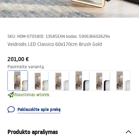
SKU
:
HOM-07058
ID
:
13585
EAN kodas
:
5906366026294
Veidrodis LED Classico 60x170cm Brush Gold
201,00 €
Pasirinkite variantą
Išsiuntimas wtorek.
Paklauskite apie prekę
Produkto aprašymas