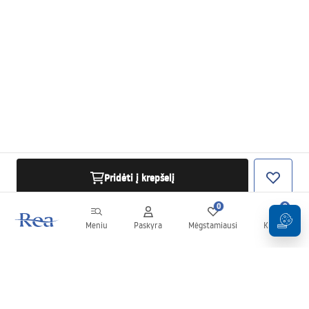
Pridėti į krepšelį
0
0
Meniu
Paskyra
Mėgstamiausi
Krepšelis
Naujienlaiškis
Sekite naujienas ir akcijas!