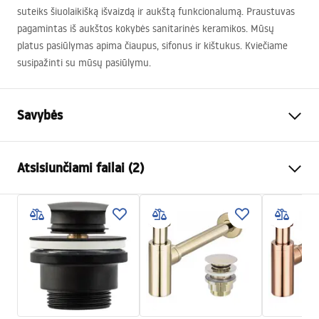
suteiks šiuolaikišką išvaizdą ir aukštą funkcionalumą. Praustuvas
pagamintas iš aukštos kokybės sanitarinės keramikos. Mūsų
platus pasiūlymas apima čiaupus, sifonus ir kištukus. Kviečiame
susipažinti su mūsų pasiūlymu.
Savybės
Montavimo būdas
Ant stalviršio
Atsisiunčiami failai (2)
Medžiaga
Sanitarinė keramika
Spalva
Balta
Surinkimo instrukcijos
Apdaila
Blizgus
Basin.pdf
Ilgis
655
mm
Plotis
400
mm
Garantijos sąlygos
Aukštis
130
mm
Warranty_Terms_and_Conditions_Basins_-_5.pdf
Forma
Ovalus, Asimetrinis