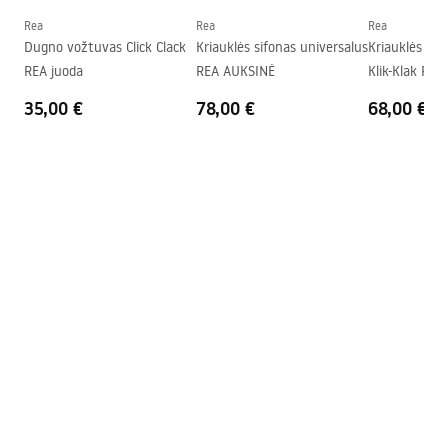
Skylė baterijom
Ne
Rea
Rea
Rea
Dugno vožtuvas Click Clack
Kriauklės sifonas universalus
Kriauklės sif
Perpildymo anga
Ne
REA juoda
REA AUKSINĖ
Klik-Klak Rož
35,00 €
78,00 €
68,00 €