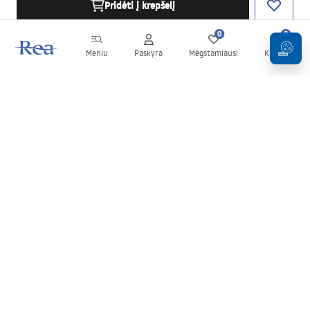
Pridėti į krepšelį
0
0
Meniu
Paskyra
Mėgstamiausi
Krepšelis
Naujienlaiškis
Sekite naujienas ir akcijas!
Prenumeruok
Įvesdami ir patvirtindami savo duomenis sutinkate gauti
naujienlaiškį pagal
Taisyklių
nuostatas.