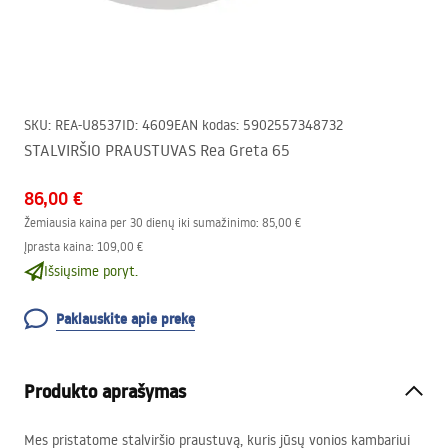
SKU
:
REA-U8537
ID
:
4609
EAN kodas
:
5902557348732
STALVIRŠIO PRAUSTUVAS Rea Greta 65
86,00 €
Žemiausia kaina per 30 dienų iki sumažinimo:
85,00 €
Įprasta kaina
:
109,00 €
Išsiųsime poryt.
Paklauskite apie prekę
Produkto aprašymas
Mes pristatome stalviršio praustuvą, kuris jūsų vonios kambariui