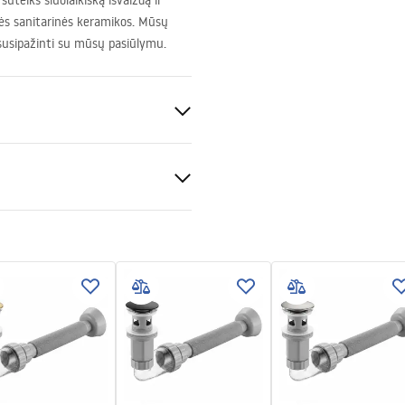
uteiks šiuolaikišką išvaizdą ir
ės sanitarinės keramikos. Mūsų
 susipažinti su mūsų pasiūlymu.
io
keramika
tijos sąlygos
nty_Terms_and_Conditions_
_-_5.pdf
s