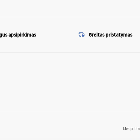
gus apsipirkimas
Greitas pristatymas
Mes prist