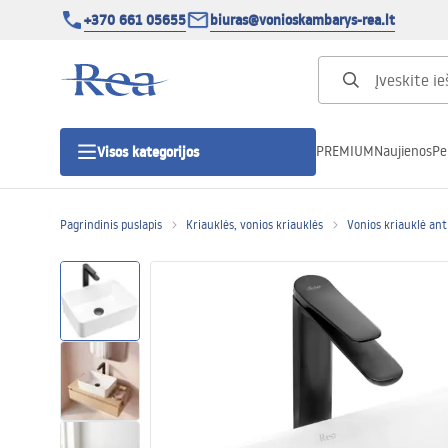
+370 661 05655
biuras@vonioskambarys-rea.lt
PREMIUM
Naujienos
Pe
Visos kategorijos
Pagrindinis puslapis
Kriauklės, vonios kriauklės
Vonios kriauklė ant 
Dušo kabinos
Dušo durys
Vonios dušo padėklai
Linijiniai dušo kanalai