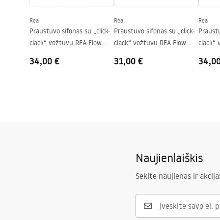
Skylė baterijom
Ne
Rea
Rea
Rea
Perpildymo anga
Ne
Praustuvo sifonas su „click-
Praustuvo sifonas su „click-
Praustu
clack“ vožtuvu REA Flow
clack“ vožtuvu REA Flow
clack“
Chrome
Gold
Brush 
34,00 €
31,00 €
34,0
Naujienlaiškis
Sekite naujienas ir akcija