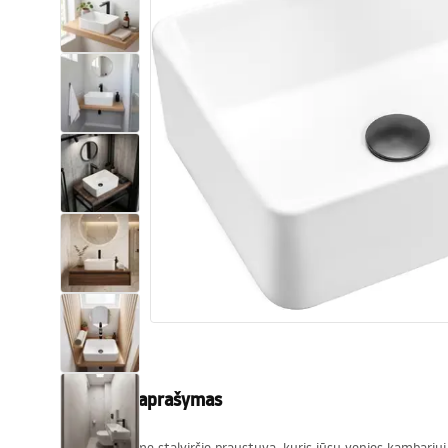
Tualetai
Praustuvas
Vonios ir ekranai
Vonios maišytuvai
Vonios dušai
Virtuvė
Vonios aksesuarai ir baldai
Produkto aprašymas