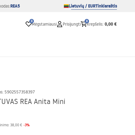
REA5
Lietuvių / EUR
Tinklaraštis
kodas:
0
0
0,00 €
Mėgstamiausi
Prisijungti
Krepšelis
:
as
:
5902557358397
UVAS REA Anita Mini
-
3
%
inimo:
38,00 €