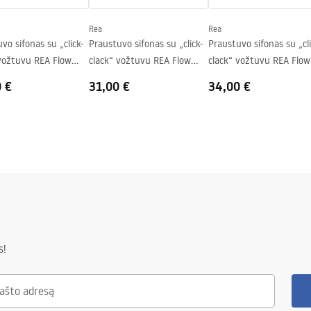
Rea
Rea
vo sifonas su „click-
Praustuvo sifonas su „click-
Praustuvo sifonas su „cli
 vožtuvu REA Flow
clack“ vožtuvu REA Flow
clack“ vožtuvu REA Flow
Gold
Black
Brush Nickel
0 €
31,00 €
34,00 €
s!