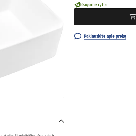
Išsiųsime rytoj.
Paklauskite apie prekę