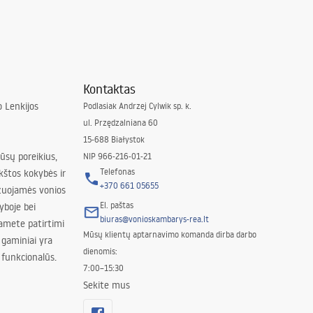
Kontaktas
 Lenkijos
Podlasiak Andrzej Cylwik sp. k.
ul. Przędzalniana 60
15-688 Białystok
jūsų poreikius,
NIP 966-216-01-21
Telefonas
kštos kokybės ir
+370 661 05655
izuojamės vonios
El. paštas
yboje bei
biuras@vonioskambarys-rea.lt
amete patirtimi
Mūsų klientų aptarnavimo komanda dirba darbo
 gaminiai yra
dienomis:
 funkcionalūs.
7:00–15:30
Sekite mus