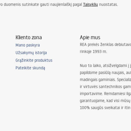
vo duomenis sutinkate gauti naujienlaiškį pagal
Taisyklių
nuostatas.
Kliento zona
Apie mus
REA prekės ženklas debiutavo
Mano paskyra
rinkoje 1993 m.
Užsakymų istorija
Grąžinkite produktus
Nuo to laiko, atsižvelgdami į 
Pateikite skundą
papildome pasiūlą naujais, au
madingais gaminiais. Special
ir virtuvės santechnikos gam
importavime. Remdamiesi ilg
garantuojame, kad visi mūsų
100% saugūs sveikatai ir itin