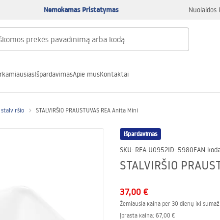
Nemokamas Pristatymas
Nuolaidos 
rkamiausias
Išpardavimas
Apie mus
Kontaktai
stalviršio
STALVIRŠIO PRAUSTUVAS REA Anita Mini
Išpardavimas
SKU
:
REA-U0952
ID
:
5980
EAN kod
STALVIRŠIO PRAUST
37,00 €
Žemiausia kaina per 30 dienų iki sumaž
Įprasta kaina
:
67,00 €