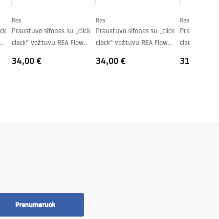
Rea
Rea
Rea
ck-
Praustuvo sifonas su „click-
Praustuvo sifonas su „click-
Praustuvo sif
clack“ vožtuvu REA Flow
clack“ vožtuvu REA Flow
clack“ vožtu
Titan
Brush Copper
White
34,00 €
34,00 €
31,00 €
Prenumeruok