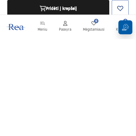
Pridėti į krepšelį
0
0
Meniu
Paskyra
Mėgstamiausi
Krepšelis
Naujienlaiškis
Sekite naujienas ir akcijas!
Prenumeruok
Įvesdami ir patvirtindami savo duomenis sutinkate gauti
naujienlaiškį pagal
Taisyklių
nuostatas.