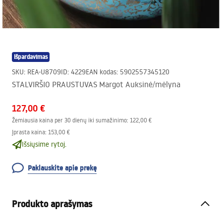
Išpardavimas
SKU
:
REA-U8709
ID
:
4229
EAN kodas
:
5902557345120
STALVIRŠIO PRAUSTUVAS Margot Auksinė/mėlyna
127,00 €
Žemiausia kaina per 30 dienų iki sumažinimo:
122,00 €
Įprasta kaina
:
153,00 €
Išsiųsime rytoj.
Paklauskite apie prekę
Produkto aprašymas