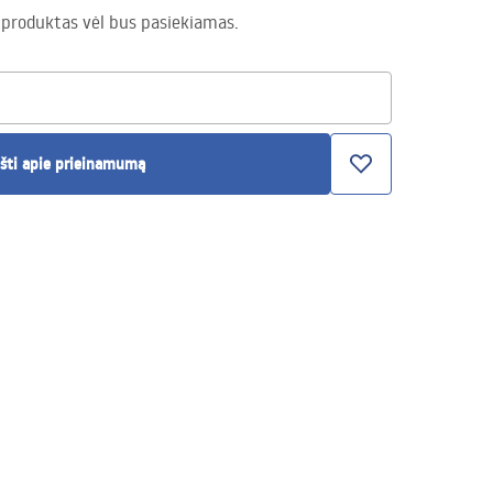
 produktas vėl bus pasiekiamas.
šti apie prieinamumą