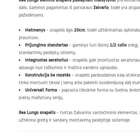
Rea Lungo sieninis snapelis paslėptam maišytuvui
yra keičiama
žalvario
dalis. Gaminys pagamintas iš patvaraus
, todėl yra atspa
pažeidimams.
Matmenys
20cm
– snapelio ilgis
, todėl užtikrinamas optimal
praustuvo.
Prijungimo standartas
1/2 colio
– gaminys turi išorinį
sriegį,
standartinių paslėptų sistemų.
Integruotas aeratorius
– snapelio gale įmontuotas aeratoriaus 
apsaugo nuo taškymosi ir mažina vandens sąnaudas.
Konstrukcija be rozetės
– snapelis parduodamas kaip atskiras
tinka montuoti tiesiai į sieną arba pakeisti susidėvėjusią dalį es
Universali forma
– paprasta cilindrinė forma su švelniu lenkim
įvairių maišytuvų serijų.
Rea Lungo snapelis
– tvirtas žalvarinis santechninis elementas. D
užtikrina greitą ir sandarų montavimą paslėptoje sistemoje.