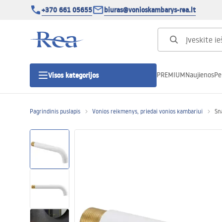
+370 661 05655
biuras@vonioskambarys-rea.lt
PREMIUM
Naujienos
Pe
Visos kategorijos
Pagrindinis puslapis
Vonios reikmenys, priedai vonios kambariui
Sn
Dušo kabinos
Dušo durys
Vonios dušo padėklai
Linijiniai dušo kanalai