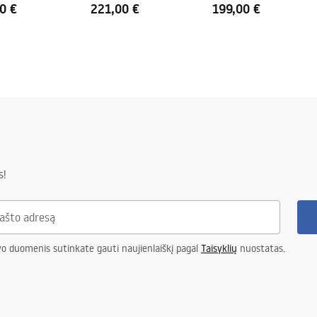
0 €
221,00 €
199,00 €
s!
vo duomenis sutinkate gauti naujienlaiškį pagal
Taisyklių
nuostatas.