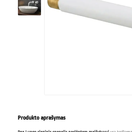
Tualetai
Praustuvas
Vonios ir ekranai
Vonios maišytuvai
Vonios dušai
Virtuvė
Vonios aksesuarai ir baldai
Produkto aprašymas