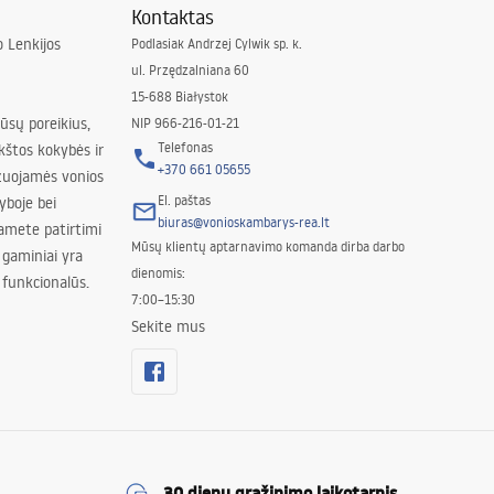
Kontaktas
 Lenkijos
Podlasiak Andrzej Cylwik sp. k.
ul. Przędzalniana 60
15-688 Białystok
jūsų poreikius,
NIP 966-216-01-21
Telefonas
kštos kokybės ir
+370 661 05655
izuojamės vonios
El. paštas
yboje bei
biuras@vonioskambarys-rea.lt
amete patirtimi
Mūsų klientų aptarnavimo komanda dirba darbo
 gaminiai yra
dienomis:
 funkcionalūs.
7:00–15:30
Sekite mus
30 dienų grąžinimo laikotarpis