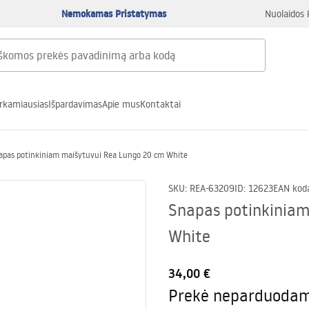
Nemokamas Pristatymas
Nuolaidos 
rkamiausias
Išpardavimas
Apie mus
Kontaktai
apas potinkiniam maišytuvui Rea Lungo 20 cm White
SKU
:
REA-63209
ID
:
12623
EAN kod
Snapas potinkinia
White
34,00 €
Prekė neparduoda