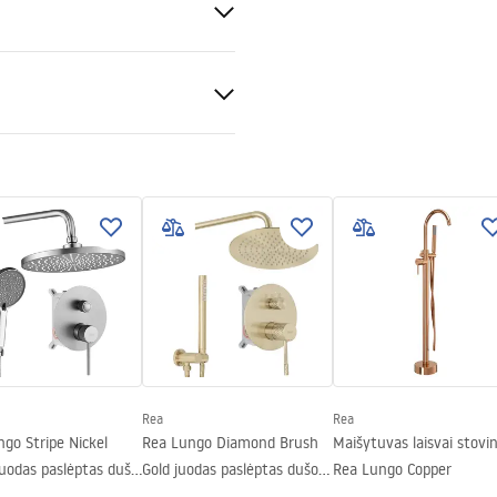
onios
lėpta sienoje
ing + Polymerization
Rea
Rea
go Stripe Nickel
Rea Lungo Diamond Brush
Maišytuvas laisvai stovin
uodas paslėptas dušo
Gold juodas paslėptas dušo
Rea Lungo Copper
ys + DĖŽUTĖ
rinkinys + DĖŽUTĖ