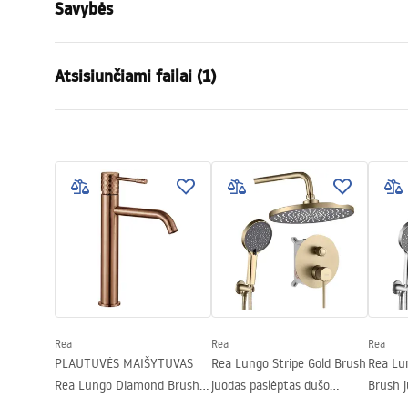
Savybės
Baterijos Tipas
kriauklės, v
Atsisiunčiami failai (1)
Montavimo būdas
Sieninė, Pas
Spalva
Balta
Garantijos sąlygos
Snapelio tipas
Fiksuota
Warranty_Terms_and_Conditions_Accessories_-_24.pdf
Medžiaga
Žalvaris
Snapelio diapazonas
200
mm
Dengimo technologija
Powder Coat
Ryšio skersmuo
1/2 colio
Modelis
Lungo
Garantija
24 mėnesių
Rea
Rea
Rea
PLAUTUVĖS MAIŠYTUVAS
Rea Lungo Stripe Gold Brush
Rea Lun
Rea Lungo Diamond Brush
juodas paslėptas dušo
Brush j
Copper aukšta
rinkinys + DĖŽUTĖ
rinkin