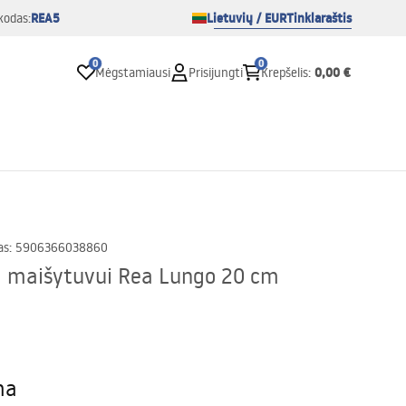
REA5
Lietuvių / EUR
Tinklaraštis
kodas:
0
0
0,00 €
Mėgstamiausi
Prisijungti
Krepšelis
:
as
:
5906366038860
m maišytuvui Rea Lungo 20 cm
ma