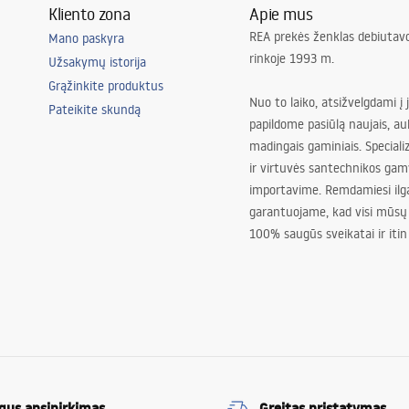
Kliento zona
Apie mus
REA prekės ženklas debiutavo
Mano paskyra
rinkoje 1993 m.
Užsakymų istorija
Grąžinkite produktus
Nuo to laiko, atsižvelgdami į 
Pateikite skundą
papildome pasiūlą naujais, au
madingais gaminiais. Special
ir virtuvės santechnikos gam
importavime. Remdamiesi ilg
garantuojame, kad visi mūsų
100% saugūs sveikatai ir itin
gus apsipirkimas
Greitas pristatymas