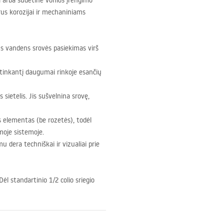
 arba sudėtinė vonios įrengimo
rus korozijai ir mechaniniams
us vandens srovės pasiekimas virš
 tinkantį daugumai rinkoje esančių
sietelis. Jis sušvelnina srovę,
 elementas (be rozetės), todėl
amoje sistemoje.
u dera techniškai ir vizualiai prie
ėl standartinio 1/2 colio sriegio