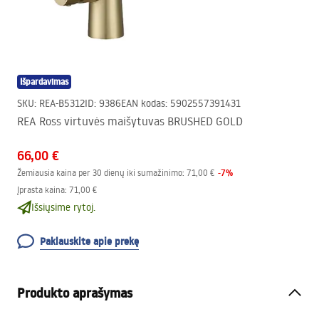
Išpardavimas
SKU
:
REA-B5312
ID
:
9386
EAN kodas
:
5902557391431
REA Ross virtuvės maišytuvas BRUSHED GOLD
66,00 €
-
7
%
Žemiausia kaina per 30 dienų iki sumažinimo:
71,00 €
Įprasta kaina
:
71,00 €
Išsiųsime rytoj.
Paklauskite apie prekę
Produkto aprašymas