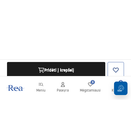
Pridėti į krepšelį
0
0
Meniu
Paskyra
Mėgstamiausi
Krepšelis
Naujienlaiškis
Sekite naujienas ir akcijas!