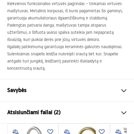
Kiekvienos funkcionalios virtuvės pagrindas – tinkamas virtuvės
maišytuvas. Metalinis korpusas, iš kurio pagamintas šis gaminys,
garantuoja akumuliatoriaus ilgaamžiškumą ir stabilumą.
Padengtas patvaria danga, maišytuvas tampa atsparus
užteršimui, o šlifuota aukso spalva suteikia jam nepaprastą
išvaizdą, kuri puikiai derės prie jūsų virtuvės dekoro.
Ilgalaikį patikimumą garantuoja keraminės galvutės naudojimas.
Sulenkiamas snapelis leidžia nukreipti srautą bet kur. Snapelio
antgalis turi jungiklį, leidžiantį pasirinkti išsklaidytą ir
koncentruotą srautą.
Savybės
Baterijos Tipas
virtuvės
Atsisiunčiami failai (2)
Montavimo būdas
Pastatoma
Spalva
Šlifuotas auksas
Instrukcja baterii