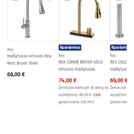
Snapelio tipas
Judama, Ištraukiama
insrtukcja baterii jezyki.pdf
Medžiaga
Žalvaris
Snapelio diapazonas
210
mm
Garantijos sąlygos
Aukštis
430
mm
Warranty_Terms_and_Conditions_Faucets_-_5.pdf
Dengimo technologija
PVD
Išpardavimas
Išpardavimas
Ryšio skersmuo
3/8 colio
Rea
Maišytuvas virtuvės Rea
Rea
Rea
REA CONOR BRUSH GOLD
REA COLE vir
Nest Brush Steel
virtuvės maišytuvas
maišytuvas 
68,00 €
BRUSH NICKE
74,00 €
69,00 €
Žemiausia kaina per 30 dienų iki
Žemiausia kaina
sumažinimo:
86,00 €
-
14
%
sumažinimo:
7
Įprasta kaina
:
106,00 €
Įprasta kaina
:
7