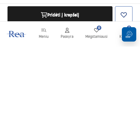
Pridėti į krepšelį
0
0
Meniu
Paskyra
Mėgstamiausi
Krepšelis
Naujienlaiškis
Sekite naujienas ir akcijas!
Prenumeruok
Įvesdami ir patvirtindami savo duomenis sutinkate gauti
naujienlaiškį pagal
Taisyklių
nuostatas.