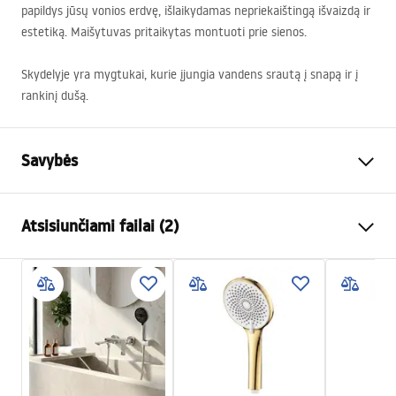
papildys jūsų vonios erdvę, išlaikydamas nepriekaištingą išvaizdą ir
estetiką. Maišytuvas pritaikytas montuoti prie sienos.
Skydelyje yra mygtukai, kurie įjungia vandens srautą į snapą ir į
rankinį dušą.
Savybės
Baterijos Tipas
vonios
Atsisiunčiami failai (2)
Montavimo būdas
Sieninė
Spalva
Šlifuotas auksas
Surinkimo instrukcijos
Snapelio tipas
Fiksuota
Faucet.pdf
Medžiaga
Žalvaris, ABS
Snapelio diapazonas
80
mm
Garantijos sąlygos
Aukštis
120
mm
Warranty_Terms_and_Conditions_Faucets_-_5.pdf