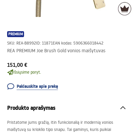
PREMIUM
SKU
:
REA-B8992
ID
:
11871
EAN kodas
:
5906366018442
REA PREMIUM Joe Brush Gold vonios maišytuvas
151,00 €
Išsiųsime poryt.
Paklauskite apie prekę
Produkto aprašymas
Pristatome jums gražią, itin funkcionalią ir modernią vonios
maišytuvą su krioklio tipo snapu. Tai gaminys, kuris puikiai