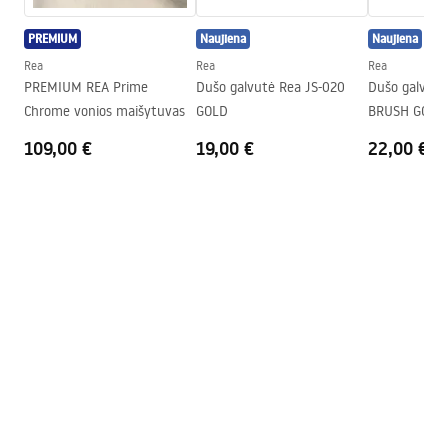
Dengimo technologija
PVD
PREMIUM
Naujiena
Naujiena
Ryšio skersmuo
1/2 colio
Rea
Rea
Rea
Jungčių atstumas
155
mm
PREMIUM REA Prime
Dušo galvutė Rea JS-020
Dušo galvutė
Garantija
5 lat
Chrome vonios maišytuvas
GOLD
BRUSH GOLD
109,00 €
19,00 €
22,00 €