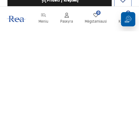
Pridėti į krepšelį
0
0
Meniu
Paskyra
Mėgstamiausi
Krepšelis
Naujienlaiškis
Sekite naujienas ir akcijas!
Prenumeruok
Įvesdami ir patvirtindami savo duomenis sutinkate gauti
naujienlaiškį pagal
Taisyklių
nuostatas.