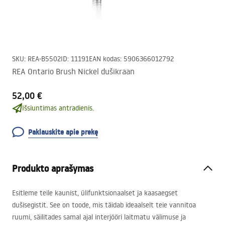
SKU
:
REA-B5502
ID
:
11191
EAN kodas
:
5906366012792
REA Ontario Brush Nickel dušikraan
52,00 €
Išsiuntimas antradienis.
Paklauskite apie prekę
Produkto aprašymas
Esitleme teile kaunist, ülifunktsionaalset ja kaasaegset
dušisegistit. See on toode, mis täidab ideaalselt teie vannitoa
ruumi, säilitades samal ajal interjööri laitmatu välimuse ja