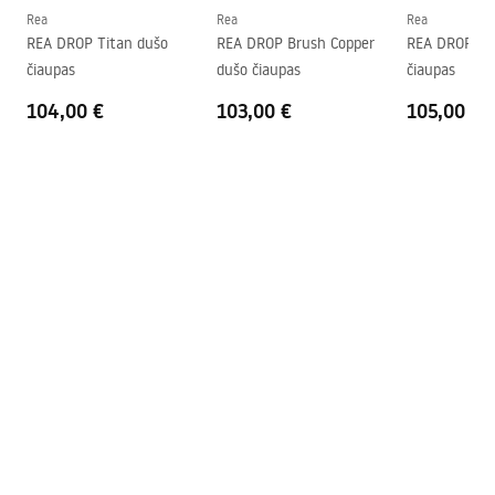
Garantija
5 lat
Rea
Rea
Rea
REA DROP Titan dušo
REA DROP Brush Copper
REA DROP Bru
čiaupas
dušo čiaupas
čiaupas
104,00 €
103,00 €
105,00 €