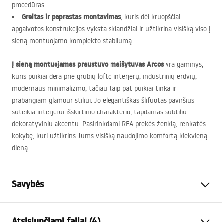
procedūras.
Greitas ir paprastas montavimas
, kuris dėl kruopščiai
apgalvotos konstrukcijos vyksta sklandžiai ir užtikrina visišką viso į
sieną montuojamo komplekto stabilumą.
Į sieną montuojamas praustuvo maišytuvas Arcos
yra gaminys,
kuris puikiai dera prie grubių lofto interjerų, industrinių erdvių,
modernaus minimalizmo, tačiau taip pat puikiai tinka ir
prabangiam glamour stiliui. Jo elegantiškas šlifuotas paviršius
suteikia interjerui išskirtinio charakterio, tapdamas subtiliu
dekoratyviniu akcentu. Pasirinkdami
REA
prekės ženklą, renkatės
kokybę, kuri užtikrins Jums visišką naudojimo komfortą kiekvieną
dieną.
Savybės
Baterijos Tipas
kriauklės
Atsisiunčiami failai (4)