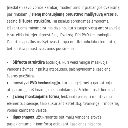
Įneškite į savo vonios kambarį modernumo ir prabangos dvelksmą,
į sieną montuojamą praustuvo maišytuvą Arcos
pasirinkdami
su
šlifuota struktūra
satino
. Tai idealus sprendimas žmonėms,
ieškantiems minimalistinio dizaino, kuris taupo vietą ant stalviršio
ir suteikia interjerui prestižinę išvaizdą. Dėl
PVD
technologija
išgautos apdailos maišytuvas tampa ne tik funkciniu elementu,
bet ir tikra praustuvo zonos puošmena.
Šlifuota struktūra
apdailoje, kuri veiksmingai maskuoja
vandens žymes ir pirštų atspaudus, palengvindama kasdienę
švaros priežiūrą.
PVD
technologija
Inovatyvi
, kuri daugelį metų garantuoja
atsparumą įbrėžimams, mechaniniams pažeidimams ir korozijai.
Į sieną montuojama forma
, leidžianti paslėpti montavimo
elementus sienoje, taip sukuriant estetišką, tvarkingą ir modernų
vonios kambario vaizdą.
Ilgas snapas
, užtikrinantis optimalų vandens srovės
pasiekiamumą ir komfortą atliekant kasdienes higienos