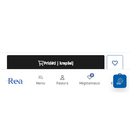
Pridėti į krepšelį
0
0
Meniu
Paskyra
Mėgstamiausi
Krepšelis
Naujienlaiškis
Sekite naujienas ir akcijas!