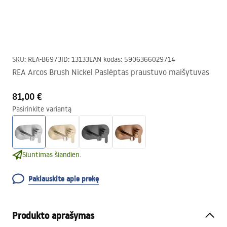
SKU
:
REA-B6973
ID
:
13133
EAN kodas
:
5906366029714
REA Arcos Brush Nickel Paslėptas praustuvo maišytuvas
81,00 €
Pasirinkite variantą
Siuntimas šiandien.
Paklauskite apie prekę
Produkto aprašymas