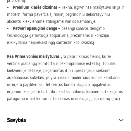
pripildymą.
Premium klasės dizainas
– liekna, išgryninta maišytuvo linija ir
moderni forma paverčia šį rinkinį pagrindiniu dekoratyviniu
akcentu kiekviename stilingame vonios kambaryje.
Patvari apsauginė danga
– pažangi spalvos dengimo
technologija garantuoja atsparumą įbrėžimams ir korozijai,
išlaikydama nepriekaištingą santechnikos išvaizdą.
Rea Prime vonios maišytuvas
yra pasirinkimas tiems, kurie
vertina prabangų komfortą ir bekompromisę estetiką. Tobulas
kiekvienoje detalėje, pagamintas itin rūpestingai ir siekiant
aukščiausios kokybės, jis yra idealus modernaus vonios kambario
interjero papildymas. Dėl tvirtos konstrukcijos ir apgalvotos
ergonomikos galite būti tikri, kad šis rinkinys kasdien suteiks jums
patogumo ir patikimumo, tapdamas investicija į jūsų namų grožį.
Savybės