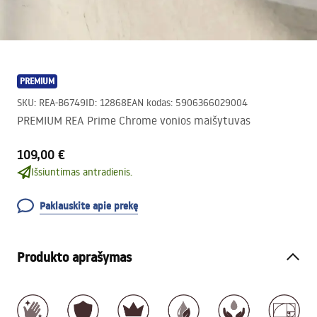
PREMIUM
SKU
:
REA-B6749
ID
:
12868
EAN kodas
:
5906366029004
PREMIUM REA Prime Chrome vonios maišytuvas
109,00 €
Išsiuntimas antradienis.
Paklauskite apie prekę
Produkto aprašymas