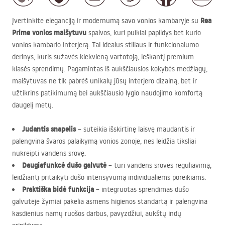
Rea
Įvertinkite eleganciją ir modernumą savo vonios kambaryje su
Prime vonios maišytuvu
spalvos, kuri puikiai papildys bet kurio
vonios kambario interjerą. Tai idealus stiliaus ir funkcionalumo
derinys, kuris sužavės kiekvieną vartotoją, ieškantį premium
klasės sprendimų. Pagamintas iš aukščiausios kokybės medžiagų,
maišytuvas ne tik pabrėš unikalų jūsų interjero dizainą, bet ir
užtikrins patikimumą bei aukščiausio lygio naudojimo komfortą
daugelį metų.
Judantis snapelis
– suteikia išskirtinę laisvę maudantis ir
palengvina švaros palaikymą vonios zonoje, nes leidžia tiksliai
nukreipti vandens srovę.
Daugiafunkcė dušo galvutė
– turi vandens srovės reguliavimą,
leidžiantį pritaikyti dušo intensyvumą individualiems poreikiams.
Praktiška bidė funkcija
– integruotas sprendimas dušo
galvutėje žymiai pakelia asmens higienos standartą ir palengvina
kasdienius namų ruošos darbus, pavyzdžiui, aukštų indų