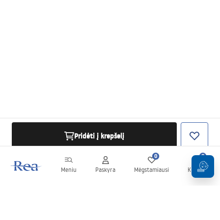
Pridėti į krepšelį
0
0
Meniu
Paskyra
Mėgstamiausi
Krepšelis
Naujienlaiškis