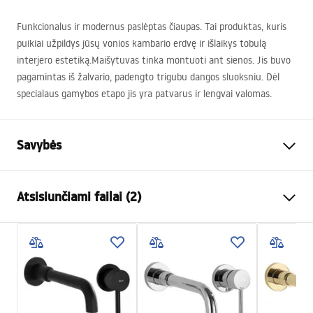
Funkcionalus ir modernus paslėptas čiaupas. Tai produktas, kuris
puikiai užpildys jūsų vonios kambario erdvę ir išlaikys tobulą
interjero estetiką.Maišytuvas tinka montuoti ant sienos. Jis buvo
pagamintas iš žalvario, padengto trigubu dangos sluoksniu. Dėl
specialaus gamybos etapo jis yra patvarus ir lengvai valomas.
Savybės
Baterijos Tipas
kriauklės, vonios
Atsisiunčiami failai (2)
Montavimo būdas
Sieninė, Paslėpta sienoje
Spalva
Varis
Instrukcja montażu
Snapelio tipas
Fiksuota
Instrukcja_montazu_.pdf
Medžiaga
Žalvaris
Snapelio diapazonas
150
mm
Garantijos sąlygos