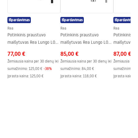
Aukštis
110
mm
Warranty_Terms_and_Conditions_Faucets_-_5.pdf
Dengimo technologija
PVD
Išpardavimas
Išpardavimas
Išpardavimas
Ryšio skersmuo
1/2 colio
Rea
Rea
Rea
Potinkinis praustuvo
Potinkinis praustuvo
Potinkinis p
maišytuvas Rea Lungo LONG
maišytuvas Rea Lungo LONG
maišytuvas 
matinis juodas + dėžutė
CHROM matinis juodas +
Auksas + dėž
77,00 €
85,00 €
87,00 €
dėžutė
Žemiausia kaina per 30 dienų iki
Žemiausia kaina per 30 dienų iki
Žemiausia kaina
sumažinimo:
125,00 €
-
38
%
sumažinimo:
84,00 €
sumažinimo:
8
Įprasta kaina
:
125,00 €
Įprasta kaina
:
118,00 €
Įprasta kaina
:
1