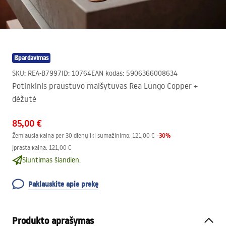
Išpardavimas
SKU
:
REA-B7997
ID
:
10764
EAN kodas
:
5906366008634
Potinkinis praustuvo maišytuvas Rea Lungo Copper +
dėžutė
85,00 €
-
30
%
Žemiausia kaina per 30 dienų iki sumažinimo:
121,00 €
Įprasta kaina
:
121,00 €
Siuntimas šiandien.
Paklauskite apie prekę
Produkto aprašymas