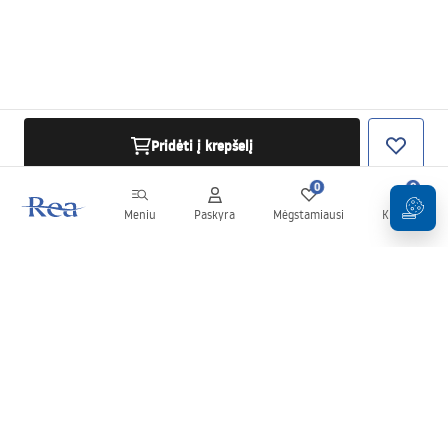
Pridėti į krepšelį
0
0
Meniu
Paskyra
Mėgstamiausi
Krepšelis
Naujienlaiškis
Sekite naujienas ir akcijas!